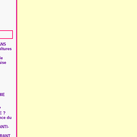
ANS
ultures
de
aise
HIE
?
E ?
ence du
NTI-
URANT