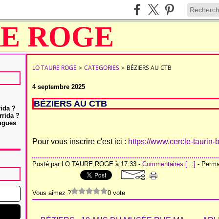
LO TAURE ROGE
>
CATEGORIES
>
BÉZIERS AU CTB
4 septembre 2025
BÉZIERS AU CTB
rida ?
rrida ?
Hugues
Pour vous inscrire c'est ici :
https://www.cercle-taurin-
Posté par LO TAURE ROGE à 17:33 -
Commentaires [
…
]
- Permal
Vous aimez ?
0 vote