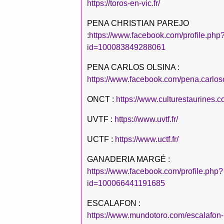
https://toros-en-vic.fr/
PENA CHRISTIAN PAREJO
:
https://www.facebook.com/profile.php
id=100083849288061
PENA CARLOS OLSINA :
https://www.facebook.com/pena.carlos
ONCT :
https://www.culturestaurines.c
UVTF :
https://www.uvtf.fr/
UCTF :
https://www.uctf.fr/
GANADERIA MARGÉ :
https://www.facebook.com/profile.php?
id=100066441191685
ESCALAFON :
https://www.mundotoro.com/escalafon-