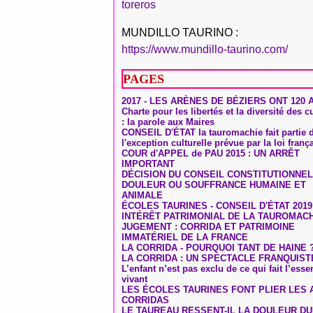
toreros
MUNDILLO TAURINO :
https://www.mundillo-taurino.com/
PAGES
2017 - LES ARÈNES DE BÉZIERS ONT 120 
Charte pour les libertés et la diversité des c
: la parole aux Maires
CONSEIL D'ÉTAT la tauromachie fait partie 
l'exception culturelle prévue par la loi franç
COUR d'APPEL de PAU 2015 : UN ARRÊT
IMPORTANT
DÉCISION DU CONSEIL CONSTITUTIONNEL
DOULEUR OU SOUFFRANCE HUMAINE ET
ANIMALE
ÉCOLES TAURINES - CONSEIL D'ÉTAT 2019
INTÉRÊT PATRIMONIAL DE LA TAUROMAC
JUGEMENT : CORRIDA ET PATRIMOINE
IMMATÉRIEL DE LA FRANCE
LA CORRIDA - POURQUOI TANT DE HAINE 
LA CORRIDA : UN SPECTACLE FRANQUIST
L’enfant n’est pas exclu de ce qui fait l’ess
vivant
LES ÉCOLES TAURINES FONT PLIER LES A
CORRIDAS
LE TAUREAU RESSENT-IL LA DOULEUR D