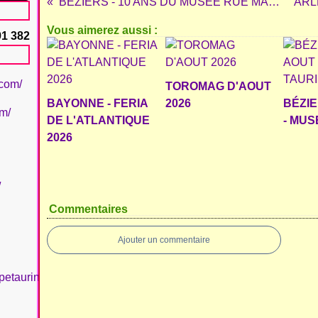
BÉZIERS - 10 ANS DU MUSÉE RUE MASSOL
Vous aimerez aussi :
91 382
.com/
TOROMAG D'AOUT
BAYONNE - FERIA
2026
BÉZIE
om/
DE L'ATLANTIQUE
- MUS
2026
/
Commentaires
Ajouter un commentaire
petaurinboujan/