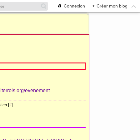
Connexion
+
Créer mon blog
biterrois.org/evenement
ien [
#
]