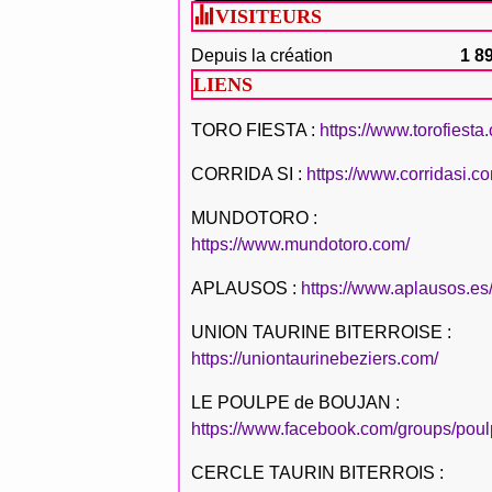
VISITEURS
Depuis la création
1 8
LIENS
TORO FIESTA :
https://www.torofiesta
CORRIDA SI :
https://www.corridasi.c
MUNDOTORO :
https://www.mundotoro.com/
APLAUSOS :
https://www.aplausos.es
UNION TAURINE BITERROISE :
https://uniontaurinebeziers.com/
LE POULPE de BOUJAN :
https://www.facebook.com/groups/poul
CERCLE TAURIN BITERROIS :