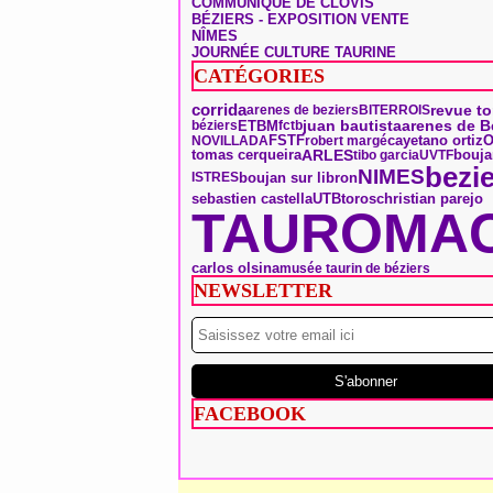
COMMUNIQUÉ DE CLOVIS
BÉZIERS - EXPOSITION VENTE
NÎMES
JOURNÉE CULTURE TAURINE
CATÉGORIES
corrida
revue to
arenes de beziers
BITERROIS
arenes de B
ETBM
juan bautista
béziers
fctb
O
FSTF
NOVILLADA
robert margé
cayetano ortiz
tomas cerqueira
ARLES
bouja
tibo garcia
UVTF
bezi
NIMES
boujan sur libron
ISTRES
toros
sebastien castella
UTB
christian parejo
TAUROMAC
carlos olsina
musée taurin de béziers
NEWSLETTER
FACEBOOK