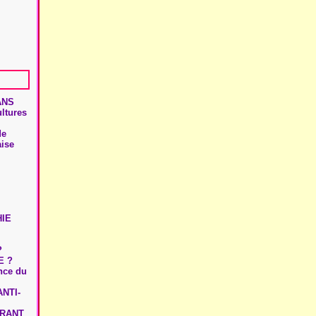
ANS
ultures
de
aise
HIE
?
E ?
ence du
NTI-
URANT