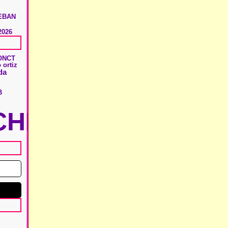
EBAN
2026
ONCT
 ortiz
da
B
HIE