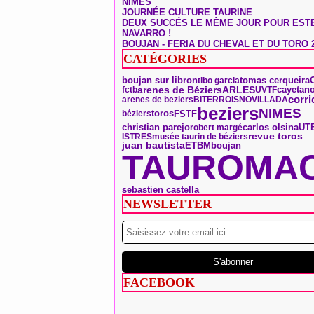
NÎMES
JOURNÉE CULTURE TAURINE
DEUX SUCCÉS LE MÊME JOUR POUR EST
NAVARRO !
BOUJAN - FERIA DU CHEVAL ET DU TORO 
CATÉGORIES
tomas cerqueira
boujan sur libron
tibo garcia
arenes de Béziers
ARLES
fctb
UVTF
cayetano
corri
arenes de beziers
BITERROIS
NOVILLADA
beziers
NIMES
toros
FSTF
béziers
christian parejo
carlos olsina
UT
robert margé
revue toros
ISTRES
musée taurin de béziers
boujan
juan bautista
ETBM
TAUROMAC
sebastien castella
NEWSLETTER
FACEBOOK