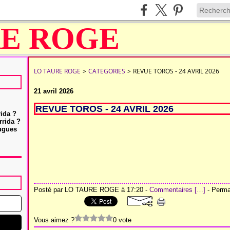
LO TAURE ROGE
>
CATEGORIES
>
REVUE TOROS - 24 AVRIL 2026
21 avril 2026
REVUE TOROS - 24 AVRIL 2026
rida ?
rrida ?
Hugues
Posté par LO TAURE ROGE à 17:20 -
Commentaires [
…
]
- Permal
Vous aimez ?
0 vote