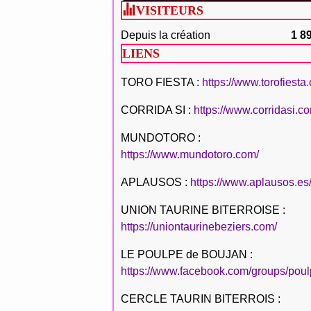
VISITEURS
Depuis la création
1 8
LIENS
TORO FIESTA :
https://www.torofiesta
CORRIDA SI :
https://www.corridasi.c
MUNDOTORO :
https://www.mundotoro.com/
APLAUSOS :
https://www.aplausos.es
UNION TAURINE BITERROISE :
https://uniontaurinebeziers.com/
LE POULPE de BOUJAN :
https://www.facebook.com/groups/poul
CERCLE TAURIN BITERROIS :