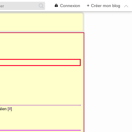
Connexion
+
Créer mon blog
ien [
#
]