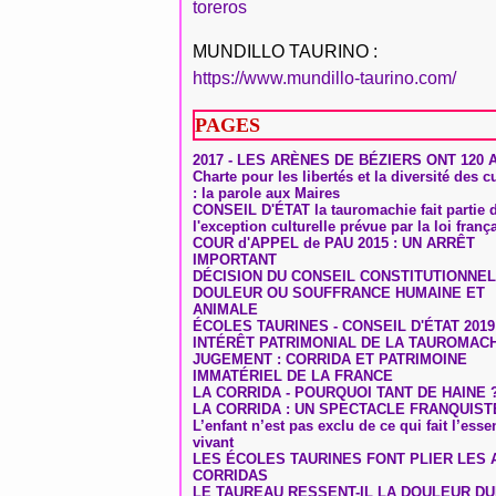
toreros
MUNDILLO TAURINO :
https://www.mundillo-taurino.com/
PAGES
2017 - LES ARÈNES DE BÉZIERS ONT 120 
Charte pour les libertés et la diversité des c
: la parole aux Maires
CONSEIL D'ÉTAT la tauromachie fait partie 
l'exception culturelle prévue par la loi franç
COUR d'APPEL de PAU 2015 : UN ARRÊT
IMPORTANT
DÉCISION DU CONSEIL CONSTITUTIONNEL
DOULEUR OU SOUFFRANCE HUMAINE ET
ANIMALE
ÉCOLES TAURINES - CONSEIL D'ÉTAT 2019
INTÉRÊT PATRIMONIAL DE LA TAUROMAC
JUGEMENT : CORRIDA ET PATRIMOINE
IMMATÉRIEL DE LA FRANCE
LA CORRIDA - POURQUOI TANT DE HAINE 
LA CORRIDA : UN SPECTACLE FRANQUIST
L’enfant n’est pas exclu de ce qui fait l’ess
vivant
LES ÉCOLES TAURINES FONT PLIER LES A
CORRIDAS
LE TAUREAU RESSENT-IL LA DOULEUR D