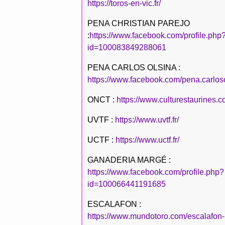
https://toros-en-vic.fr/
PENA CHRISTIAN PAREJO
:
https://www.facebook.com/profile.php
id=100083849288061
PENA CARLOS OLSINA :
https://www.facebook.com/pena.carlos
ONCT :
https://www.culturestaurines.c
UVTF :
https://www.uvtf.fr/
UCTF :
https://www.uctf.fr/
GANADERIA MARGÉ :
https://www.facebook.com/profile.php?
id=100066441191685
ESCALAFON :
https://www.mundotoro.com/escalafon-