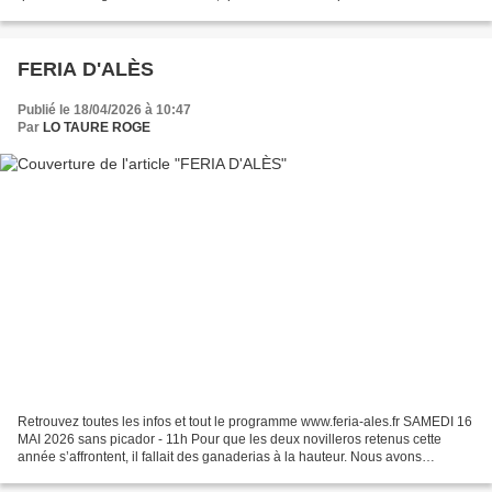
’Alès 2026 qui se déroulera du 13 au 17...
FERIA D'ALÈS
Publié le 18/04/2026 à 10:47
Par
LO TAURE ROGE
Retrouvez toutes les infos et tout le programme www.feria-ales.fr SAMEDI 16
MAI 2026 sans picador - 11h Pour que les deux novilleros retenus cette
année s’affrontent, il fallait des ganaderias à la hauteur. Nous avons
concocté un « Desafio » (défi) d’élevages...