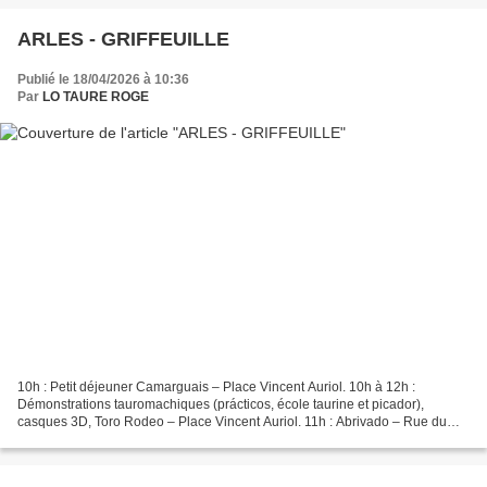
ARLES - GRIFFEUILLE
Publié le 18/04/2026 à 10:36
Par
LO TAURE ROGE
10h : Petit déjeuner Camarguais – Place Vincent Auriol. 10h à 12h :
Démonstrations tauromachiques (prácticos, école taurine et picador),
casques 3D, Toro Rodeo – Place Vincent Auriol. 11h : Abrivado – Rue du
Président Kennedy. 11h45 : Ecole de raseteurs...