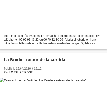
Informations et réservations :Par email à billetterie.mauguio@gmail.comPar
téléphone : 06 95 93 36 22 ou 06 70 32 30 06 - Via la billetterie en ligne :
https://www.billetweb.fr/novillada-de-la-romeria-de-mauguio3, Prix des
places :25€ pour les Entrées...
La Brède - retour de la corrida
Publié le 16/04/2026 à 19:12
Par
LO TAURE ROGE