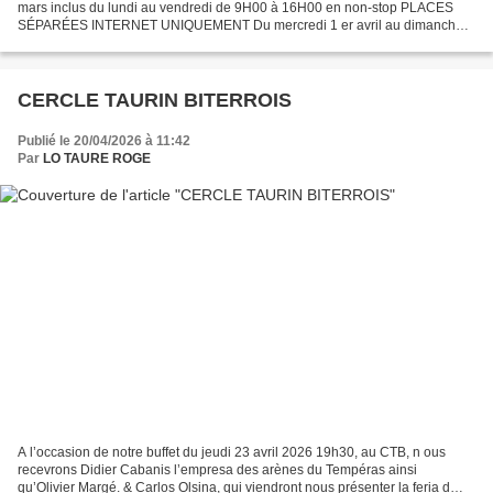
mars inclus du lundi au vendredi de 9H00 à 16H00 en non-stop PLACES
SÉPARÉES INTERNET UNIQUEMENT Du mercredi 1 er avril au dimanche 3
mai inclus sur notre site www.arenesdenimes.com PLACES...
CERCLE TAURIN BITERROIS
Publié le 20/04/2026 à 11:42
Par
LO TAURE ROGE
A l’occasion de notre buffet du jeudi 23 avril 2026 19h30, au CTB, n ous
recevrons Didier Cabanis l’empresa des arènes du Tempéras ainsi
qu’Olivier Margé. & Carlos Olsina, qui viendront nous présenter la feria d