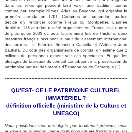
dans les villes qui peuvent faire valoir une tradition taurine
comme par exemple Nîmes, Arles ou Bayonne, qui organisa la
première corrida en 1701. Certaines ont cependant parfois
décidé d'y renoncer comme Fréjus ou Montpellier. L'année
dernière, 113 corridas ont été organisées en France, soit quatre
de plus qu'en 2009 et, pour la première fois de l'histoire, deux
maestros français occupent le haut du classement international
des toreros : le Biterrois Sébastien Castella et l'Arlésien Juan
Bautista. Du côté des organisateurs de corrida, on estime que 2
millions de personnes aiment voir ces spectacles. Et que les
élevages de taureaux de combat contribuent à la préservation du
patrimoine naturel des marais d'Espagne ou de Camargue.(..)
-----------------------------------------------------------------------------------
-----------------------------------------------------------------------------------
-----------
QU'EST- CE LE PATRIMOINE CULTUREL
IMMATÉRIEL ?
définition officielle (ministère de la Culture et
UNESCO)
Nous possédons tous des objets, pas forcément précieux, mais
auxquels nous tenons, parce qu'ils nous ont été transmis par nos