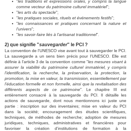
"
les traditions et expressions orales, y compris la langue
comme vecteur du patrimoine culturel immatériel
";
"
les arts du spectacle
";
"
les pratiques sociales, rituels et événements festifs
";
"
les connaissances et pratiques concernant la nature et
l'univers
";
"
les savoir-faire liés à l'artisanat traditionnel
".
2) que signifie "
sauvegarder
" le PCI ?
La convention de l'UNESCO vise avant tout à sauvegarder le PCI.
La sauvegarde a un sens bien précis pour l'UNESCO. Elle est
définie à l'article 3 de la convention comme "
les mesures visant à
assurer la viabilité du patrimoine culturel immatériel, y compris
l'identification, la recherche, la préservation, la protection, la
promotion, la mise en valeur, la transmission, essentiellement par
l'éducation formelle et non formelle, ainsi que la revitalisation des
différents aspects de ce patrimoine
". Le chapitre III est
entièrement consacré à la sauvegarde du PCI. Il détaille les
actions de sauvegarde, dont nous mentionnons ici juste une
partie : inscription sur des inventaires; mise en valeur du PCI
dans la société; encouragement des études scientifiques,
techniques, de méthodes de recherche; adoption de mesures
juridiques, techniques, administratives et financières pour
favoriser la création d'institutions de formation à la