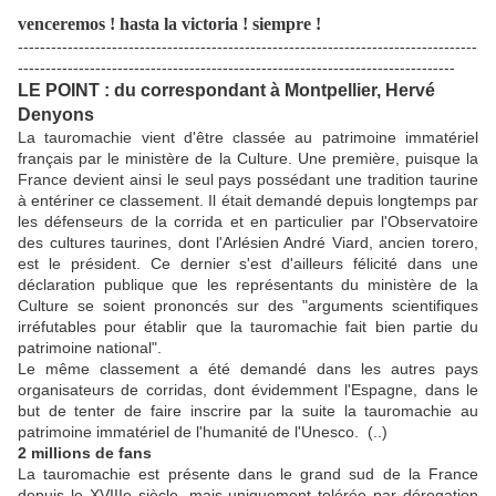
venceremos ! hasta la victoria ! siempre !
-----------------------------------------------------------------------------------
-------------------------------------------------------------------------------
LE POINT : du correspondant à Montpellier, Hervé
Denyons
La tauromachie vient d'être classée au patrimoine immatériel
français par le ministère de la Culture. Une première, puisque la
France devient ainsi le seul pays possédant une tradition taurine
à entériner ce classement. Il était demandé depuis longtemps par
les défenseurs de la corrida et en particulier par l'Observatoire
des cultures taurines, dont l'Arlésien André Viard, ancien torero,
est le président. Ce dernier s'est d'ailleurs félicité dans une
déclaration publique que les représentants du ministère de la
Culture se soient prononcés sur des "arguments scientifiques
irréfutables pour établir que la tauromachie fait bien partie du
patrimoine national".
Le même classement a été demandé dans les autres pays
organisateurs de corridas, dont évidemment l'Espagne, dans le
but de tenter de faire inscrire par la suite la tauromachie au
patrimoine immatériel de l'humanité de l'Unesco. (..)
2 millions de fans
La tauromachie est présente dans le grand sud de la France
depuis le XVIIIe siècle, mais uniquement tolérée par dérogation