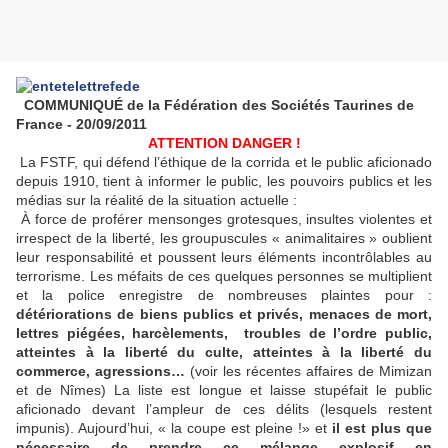
COMMUNIQUÉ de la Fédération des Sociétés Taurines de
France - 20/09/2011
ATTENTION DANGER !
La FSTF, qui défend l’éthique de la corrida et le public aficionado
depuis 1910, tient à informer le public, les pouvoirs publics et les
médias sur la réalité de la situation actuelle :
À force de proférer mensonges grotesques, insultes violentes et
irrespect de la liberté, les groupuscules « animalitaires » oublient
leur responsabilité et poussent leurs éléments incontrôlables au
terrorisme. Les méfaits de ces quelques personnes se multiplient
et la police enregistre de nombreuses plaintes pour :
détériorations de biens publics et privés, menaces de mort,
lettres piégées, harcèlements, troubles de l’ordre public,
atteintes à la liberté du culte, atteintes à la liberté du
commerce, agressions…
(voir les récentes affaires de Mimizan
et de Nîmes)
La liste est longue et laisse stupéfait le public
aficionado devant l’ampleur de ces délits (lesquels restent
impunis). Aujourd’hui, « la coupe est pleine !» et
il est plus que
nécessaire de prendre ce mélange explosif en