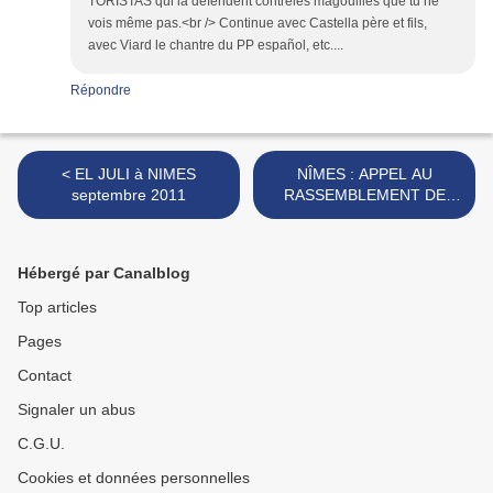
TORISTAS qui la défendent contreles magouilles que tu ne
vois même pas.<br /> Continue avec Castella père et fils,
avec Viard le chantre du PP español, etc....
Répondre
< EL JULI à NIMES
NÎMES : APPEL AU
septembre 2011
RASSEMBLEMENT DE
L’AFICION >
Hébergé par Canalblog
Top articles
Pages
Contact
Signaler un abus
C.G.U.
Cookies et données personnelles