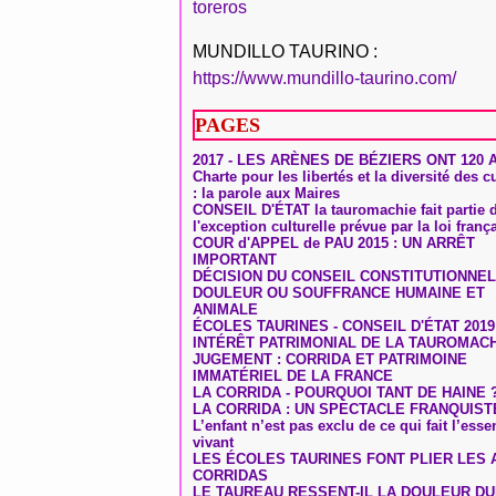
toreros
MUNDILLO TAURINO :
https://www.mundillo-taurino.com/
PAGES
2017 - LES ARÈNES DE BÉZIERS ONT 120 
Charte pour les libertés et la diversité des c
: la parole aux Maires
CONSEIL D'ÉTAT la tauromachie fait partie 
l'exception culturelle prévue par la loi franç
COUR d'APPEL de PAU 2015 : UN ARRÊT
IMPORTANT
DÉCISION DU CONSEIL CONSTITUTIONNEL
DOULEUR OU SOUFFRANCE HUMAINE ET
ANIMALE
ÉCOLES TAURINES - CONSEIL D'ÉTAT 2019
INTÉRÊT PATRIMONIAL DE LA TAUROMAC
JUGEMENT : CORRIDA ET PATRIMOINE
IMMATÉRIEL DE LA FRANCE
LA CORRIDA - POURQUOI TANT DE HAINE 
LA CORRIDA : UN SPECTACLE FRANQUIST
L’enfant n’est pas exclu de ce qui fait l’ess
vivant
LES ÉCOLES TAURINES FONT PLIER LES A
CORRIDAS
LE TAUREAU RESSENT-IL LA DOULEUR D