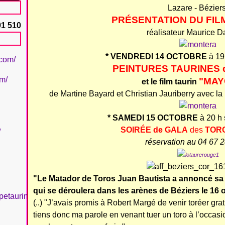
Lazare - Béziers
PRÉSENTATION DU FILM 
91 510
réalisateur Maurice 
* VENDREDI 14 OCTOBRE
à 19 
.com/
PEINTURES TAURINES 
om/
"MAY
et le film taurin
de Martine Bayard et Christian Jauriberry avec l
* SAMEDI 15 OCTOBRE
à 20 h 
SOIRÉE de GALA
des
TORO
/
réservation au 04 67 
"Le Matador de Toros Juan Bautista a annoncé sa pa
qui se déroulera dans les arènes de Béziers le 16 
petaurinboujan/
(..) "J’avais promis à Robert Margé de venir toréer gratu
tiens donc ma parole en venant tuer un toro à l’occasi