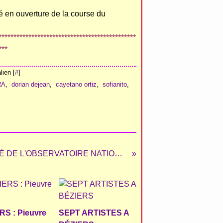
é en ouverture de la course du
**********************************************
***
ien [
#
]
RA
,
dorian dejean
,
cayetano ortiz
,
sofianito
,
COMMUNIQUÉ DE L'OBSERVATOIRE NATIONAL DES CULTURES TAURINES
RS : Pieuvre
SEPT ARTISTES A