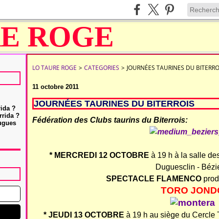
LO TAURE ROGE
>
CATEGORIES
>
JOURNÉES TAURINES DU BITERRO
11 octobre 2011
JOURNÉES TAURINES DU BITERROIS
rida ?
rrida ?
Fédération des Clubs taurins du Biterrois:
Hugues
* MERCREDI 12 OCTOBRE
à 19 h à la salle de
Duguesclin - Bézi
SPECTACLE FLAMENCO
pro
TORO JOND
* JEUDI 13 OCTOBRE
à 19 h au siège du Cercle 