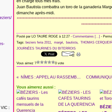
en charge tous mes frais."
Juan Bautista combattra un toro de la ganaderia Marg
dimanche après-midi.
eziers/
***************************************************************
********************
Posté par LO TAURE ROGE à 12:27 -
Commentaires [
…
]
- Permal
Tags:
beziers feria 2011
,
margé
,
bautista
,
THOMAS CERQUEI
es-
JOURNÉES TAURINES DU BITERROIS
Vous aimez ?
0 vote
NÎMES : APPEL AU RASSEMBLEMENT DE L’AFICION
Vous aimerez aussi :
BÉZIE
VIC :