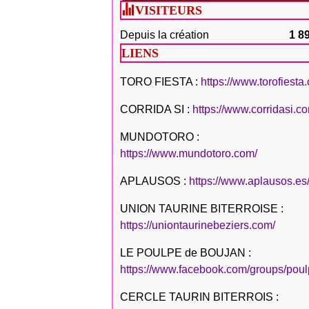
VISITEURS
Depuis la création
1 8
LIENS
TORO FIESTA :
https://www.torofiesta
CORRIDA SI :
https://www.corridasi.c
MUNDOTORO :
https://www.mundotoro.com/
APLAUSOS :
https://www.aplausos.es
UNION TAURINE BITERROISE :
https://uniontaurinebeziers.com/
LE POULPE de BOUJAN :
https://www.facebook.com/groups/poul
CERCLE TAURIN BITERROIS :