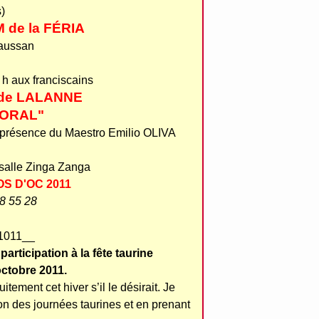
)
de la FÉRIA
Daussan
h aux franciscains
de LALANNE
ORAL"
a présence du Maestro Emilio OLIVA
salle Zinga Zanga
S D'OC 2011
28 55 28
rticipation à la fête taurine
octobre 2011.
itement cet hiver s’il le désirait. Je
on des journées taurines et en prenant