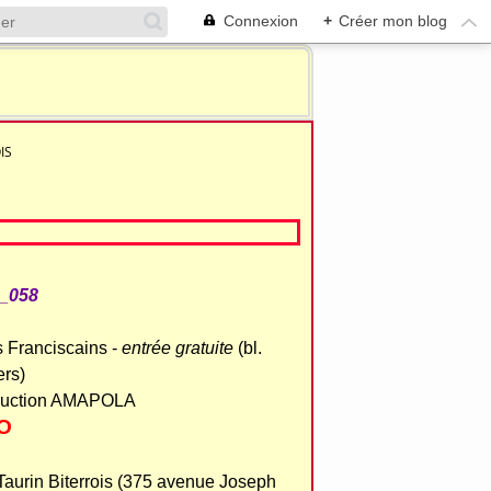
Connexion
+
Créer mon blog
IS
s Franciscains -
entrée gratuite
(bl.
ers)
duction AMAPOLA
O
Taurin Biterrois (375 avenue Joseph