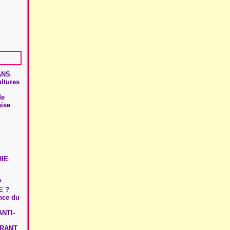
ANS
ultures
de
aise
HIE
?
E ?
ence du
NTI-
URANT