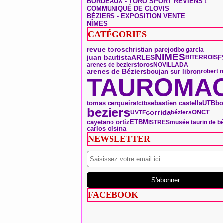
BORDEAUX - TORO SPORT REVIENS !
COMMUNIQUÉ DE CLOVIS
BÉZIERS - EXPOSITION VENTE
NÎMES
CATÉGORIES
revue toros
christian parejo
tibo garcia
NIMES
ARLES
juan bautista
F
BITERROIS
toros
arenes de beziers
NOVILLADA
arenes de Béziers
boujan sur libron
robert 
TAUROMAC
tomas cerqueira
bo
sebastien castella
UTB
fctb
beziers
corrida
ONCT
UVTF
béziers
ETBM
cayetano ortiz
ISTRES
musée taurin de b
carlos olsina
NEWSLETTER
FACEBOOK