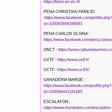
https://toros-en-vic.fr/
PENA CHRISTIAN PAREJO
:
https://www.facebook.com/profile.php
id=100083849288061
PENA CARLOS OLSINA :
https://www.facebook.com/pena.carlos
ONCT :
https://www.culturestaurines.c
UVTF :
https://www.uvtf.fr/
UCTF :
https://www.uctf.fr/
GANADERIA MARGÉ :
https://www.facebook.com/profile.php?
id=100066441191685
ESCALAFON :
https://www.mundotoro.com/escalafon-