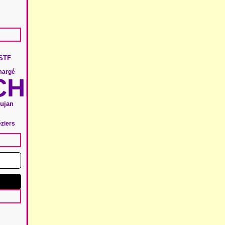
STF
margé
HIE
ujan
éziers