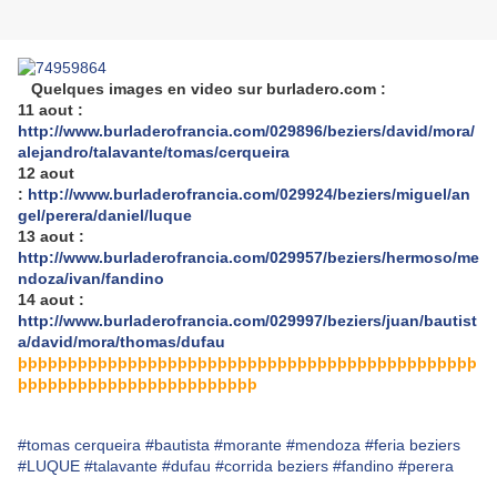
Quelques images en video sur burladero.com :
11 aout :
http://www.burladerofrancia.com/029896/beziers/david/mora/
alejandro/talavante/tomas/cerqueira
12 aout
:
http://www.burladerofrancia.com/029924/beziers/miguel/an
gel/perera/daniel/luque
13 aout :
http://www.burladerofrancia.com/029957/beziers/hermoso/me
ndoza/ivan/fandino
14 aout :
http://www.burladerofrancia.com/029997/beziers/juan/bautist
a/david/mora/thomas/dufau
þþþþþþþþþþþþþþþþþþþþþþþþþþþþþþþþþþþþþþþþþþþþþþ
þþþþþþþþþþþþþþþþþþþþþþþþ
#tomas cerqueira
#bautista
#morante
#mendoza
#feria beziers
#LUQUE
#talavante
#dufau
#corrida beziers
#fandino
#perera