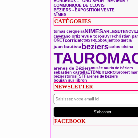
BORDEAUX - TORO SPORT REVIENS !
COMMUNIQUÉ DE CLOVIS
BÉZIERS - EXPOSITION VENTE
NÎMES
CATÉGORIES
NIMES
tomas cerqueira
ARLES
UTB
NOVIL
revue toros
christian pa
cayetano ortiz
UVTF
ONCT
corrida
boujan
fctb
ISTRES
tibo garcia
beziers
juan bautista
carlos olsina
TAUROMAC
arenes de Béziers
musée taurin de béziers
sebastien castella
ETBM
BITERROIS
robert ma
toros
FSTF
béziers
arenes de beziers
boujan sur libron
NEWSLETTER
FACEBOOK