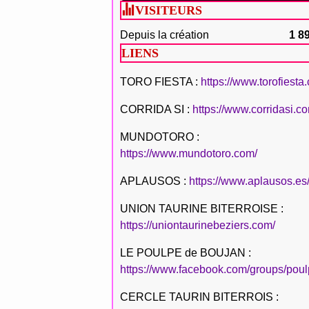
VISITEURS
Depuis la création
1 8
LIENS
TORO FIESTA :
https://www.torofiesta
CORRIDA SI :
https://www.corridasi.c
MUNDOTORO :
https://www.mundotoro.com/
APLAUSOS :
https://www.aplausos.es
UNION TAURINE BITERROISE :
https://uniontaurinebeziers.com/
LE POULPE de BOUJAN :
https://www.facebook.com/groups/poul
CERCLE TAURIN BITERROIS :