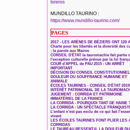
toreros
MUNDILLO TAURINO :
https://www.mundillo-taurino.com/
PAGES
2017 - LES ARÈNES DE BÉZIERS ONT 120 
Charte pour les libertés et la diversité des c
: la parole aux Maires
CONSEIL D'ÉTAT la tauromachie fait partie 
l'exception culturelle prévue par la loi franç
COUR d'APPEL de PAU 2015 : UN ARRÊT
IMPORTANT
DÉCISION DU CONSEIL CONSTITUTIONNEL
DOULEUR OU SOUFFRANCE HUMAINE ET
ANIMALE
ÉCOLES TAURINES - CONSEIL D'ÉTAT 2019
INTÉRÊT PATRIMONIAL DE LA TAUROMAC
JUGEMENT : CORRIDA ET PATRIMOINE
IMMATÉRIEL DE LA FRANCE
LA CORRIDA - POURQUOI TANT DE HAINE 
LA CORRIDA : UN SPECTACLE FRANQUIST
L’enfant n’est pas exclu de ce qui fait l’ess
vivant
LES ÉCOLES TAURINES FONT PLIER LES A
CORRIDAS
LE TAUREAU RESSENT-IL LA DOULEUR D