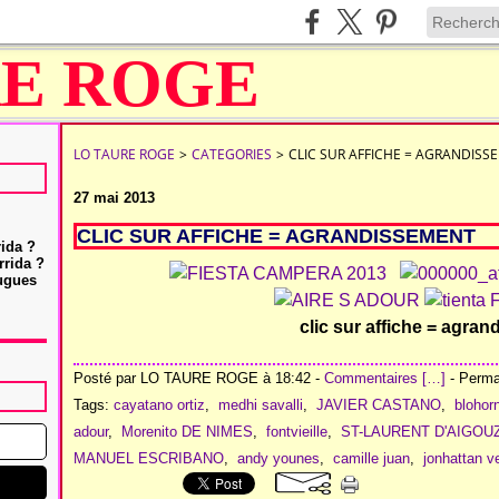
LO TAURE ROGE
>
CATEGORIES
>
CLIC SUR AFFICHE = AGRANDISS
27 mai 2013
CLIC SUR AFFICHE = AGRANDISSEMENT
rida ?
rrida ?
Hugues
clic sur affiche = agra
Posté par LO TAURE ROGE à 18:42 -
Commentaires [
…
]
- Permal
Tags:
cayatano ortiz
,
medhi savalli
,
JAVIER CASTANO
,
blohor
adour
,
Morenito DE NIMES
,
fontvieille
,
ST-LAURENT D'AIGOU
MANUEL ESCRIBANO
,
andy younes
,
camille juan
,
jonhattan v