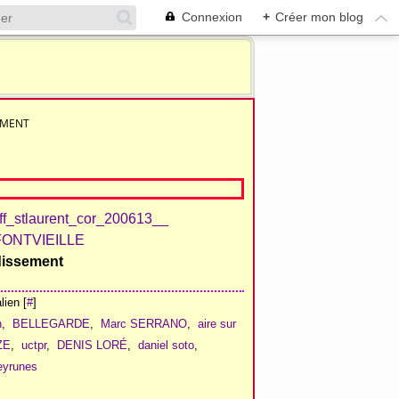
Connexion
+
Créer mon blog
EMENT
ndissement
ien [
#
]
n
,
BELLEGARDE
,
Marc SERRANO
,
aire sur
ZE
,
uctpr
,
DENIS LORÉ
,
daniel soto
,
eyrunes