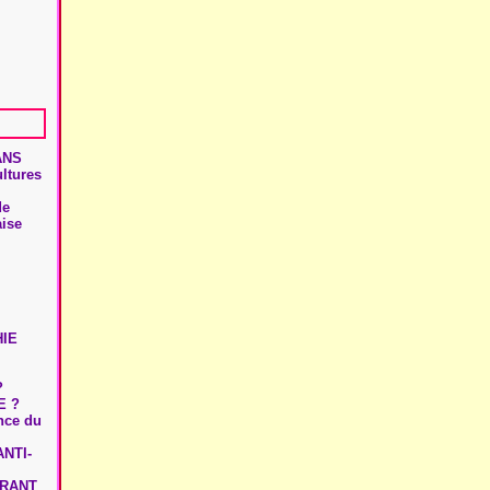
ANS
ultures
de
aise
HIE
?
E ?
ence du
NTI-
URANT