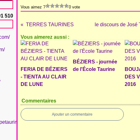
Vous aimez ?
0 vote
91 510
TERRES TAURINES
le discours de José
.com/
Vous aimerez aussi :
om/
BÉZIERS - journée
FERIA DE BÉZIERS
de l'École Taurine
BOUJA
- TIENTA AU CLAIR
DES 
/
DE LUNE
2016
Commentaires
Ajouter un commentaire
petaurinboujan/