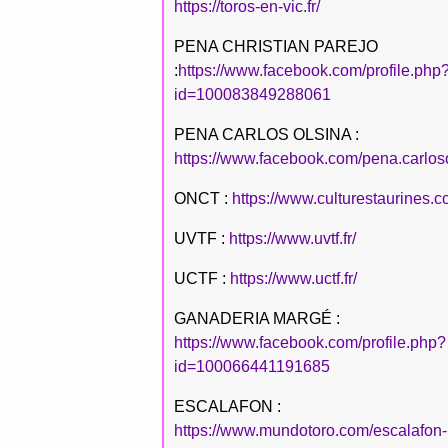
https://toros-en-vic.fr/
PENA CHRISTIAN PAREJO
:
https://www.facebook.com/profile.php
id=100083849288061
PENA CARLOS OLSINA :
https://www.facebook.com/pena.carlos
ONCT :
https://www.culturestaurines.c
UVTF :
https://www.uvtf.fr/
UCTF :
https://www.uctf.fr/
GANADERIA MARGÉ :
https://www.facebook.com/profile.php?
id=100066441191685
ESCALAFON :
https://www.mundotoro.com/escalafon-