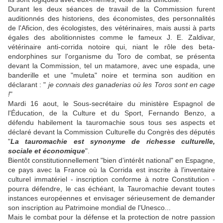
Durant les deux séances de travail de la Commission furent
auditionnés des historiens, des économistes, des personnalités
de l'Aficion, des écologistes, des vétérinaires, mais aussi à parts
égales des abolitionnistes comme le fameux J. E. Zaldivar,
vétérinaire anti-corrida notoire qui, niant le rôle des beta-
endorphines sur l'organisme du Toro de combat, se présenta
devant la Commission, tel un matamore, avec une espada, une
banderille et une "muleta" noire et termina son audition en
déclarant : "
je connais des ganaderias où les Toros sont en cage
!
"
Mardi 16 aout, le
Sous-secrétaire du ministère Espagnol de
l'Éducation, de la Culture et du Sport, Fernando Benzo, a
défendu habilement la tauromachie sous tous ses aspects et
déclaré devant la Commission
Culturelle du Congrès des députés
"
La tauromachie est synonyme de richesse culturelle,
sociale et économique
".
Bientôt constitutionnellement "bien d’intérêt national" en Espagne,
ce pays avec la France où la Corrida est inscrite à l'inventaire
culturel immatériel - inscription conforme à notre Constitution -
pourra défendre, le cas échéant, la Tauromachie devant toutes
instances européennes et envisager sérieusement de demander
son inscription au Patrimoine mondial de l'Unesco...
Mais le combat pour la défense et la protection de notre passion