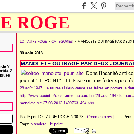
LO TAURE ROGE
>
CATEGORIES
>
MANOLETE OUTRAGÉ PAR DEUX J
30 août 2013
MANOLETE OUTRAGÉ PAR DEUX JOURNAL
rida ?
rrida ?
Dans l'insanité anti-cor
Hugues
journal "LE POINT"... Et ils se sont mis à deux pour écr
28 août 1947. Le taureau Islero venge ses frères en portant la de
http://www.lepoint.fr/c-est-arrive-aujourd-hui/28-aout-1947-le-taure
manolete-ole-27-08-2012-1499763_494.php
Posté par LO TAURE ROGE à 00:23 -
Commentaires [
…
]
- Permal
Tags:
Manolete
,
le point