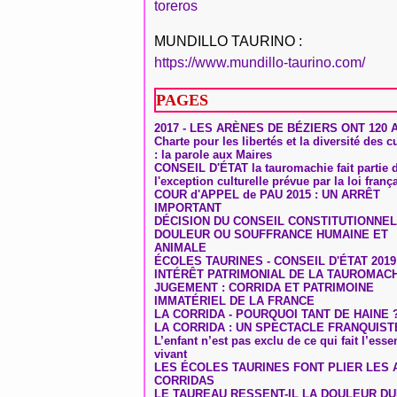
toreros
MUNDILLO TAURINO :
https://www.mundillo-taurino.com/
PAGES
2017 - LES ARÈNES DE BÉZIERS ONT 120 
Charte pour les libertés et la diversité des c
: la parole aux Maires
CONSEIL D'ÉTAT la tauromachie fait partie 
l'exception culturelle prévue par la loi franç
COUR d'APPEL de PAU 2015 : UN ARRÊT
IMPORTANT
DÉCISION DU CONSEIL CONSTITUTIONNEL
DOULEUR OU SOUFFRANCE HUMAINE ET
ANIMALE
ÉCOLES TAURINES - CONSEIL D'ÉTAT 2019
INTÉRÊT PATRIMONIAL DE LA TAUROMAC
JUGEMENT : CORRIDA ET PATRIMOINE
IMMATÉRIEL DE LA FRANCE
LA CORRIDA - POURQUOI TANT DE HAINE 
LA CORRIDA : UN SPECTACLE FRANQUIST
L’enfant n’est pas exclu de ce qui fait l’ess
vivant
LES ÉCOLES TAURINES FONT PLIER LES A
CORRIDAS
LE TAUREAU RESSENT-IL LA DOULEUR D