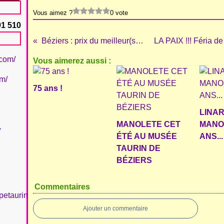
Vous aimez ?
0 vote
91 510
Béziers : prix du meilleur(s) novillero(s) 2013
.com/
Vous aimerez aussi :
om/
75 ans !
LINAR
MANOLETE CET
MANOL
/
ÉTÉ AU MUSÉE
ANS...
TAURIN DE
BÉZIERS
Commentaires
petaurinboujan/
Ajouter un commentaire