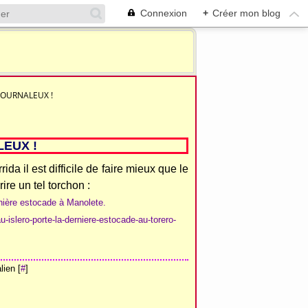
Connexion
+
Créer mon blog
OURNALEUX !
EUX !
rida il est difficile de faire mieux que le
ire un tel torchon :
rnière estocade à Manolete.
au-islero-porte-la-derniere-estocade-au-torero-
ien [
#
]