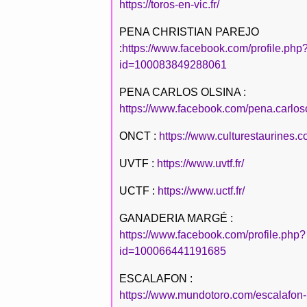
https://toros-en-vic.fr/
PENA CHRISTIAN PAREJO
:
https://www.facebook.com/profile.php
id=100083849288061
PENA CARLOS OLSINA :
https://www.facebook.com/pena.carlos
ONCT :
https://www.culturestaurines.c
UVTF :
https://www.uvtf.fr/
UCTF :
https://www.uctf.fr/
GANADERIA MARGÉ :
https://www.facebook.com/profile.php?
id=100066441191685
ESCALAFON :
https://www.mundotoro.com/escalafon-