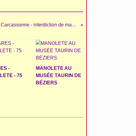
LA PAIX !!! Féria de Carcassonne - interdiction de manifester aux abords des arènes
ES -
MANOLETE AU
ETE - 75
MUSÉE TAURIN DE
BÉZIERS