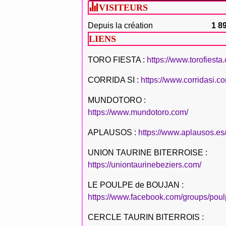
VISITEURS
Depuis la création
1 8
LIENS
TORO FIESTA :
https://www.torofiesta
CORRIDA SI :
https://www.corridasi.c
MUNDOTORO :
https://www.mundotoro.com/
APLAUSOS :
https://www.aplausos.es
UNION TAURINE BITERROISE :
https://uniontaurinebeziers.com/
LE POULPE de BOUJAN :
https://www.facebook.com/groups/poul
CERCLE TAURIN BITERROIS :