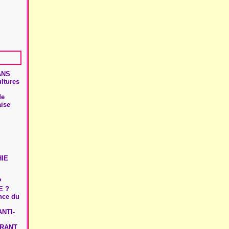
ANS
ultures
de
aise
HIE
?
E ?
ence du
NTI-
URANT