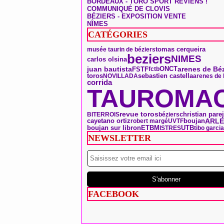
BORDEAUX - TORO SPORT REVIENS !
COMMUNIQUÉ DE CLOVIS
BÉZIERS - EXPOSITION VENTE
NÎMES
CATÉGORIES
tomas cerqueira
musée taurin de béziers
beziers
NIMES
carlos olsina
ONCT
arenes de Béz
juan bautista
FSTF
fctb
toros
sebastien castella
NOVILLADA
arenes de 
corrida
TAUROMAC
revue toros
christian pare
BITERROIS
béziers
boujan
ARLE
cayetano ortiz
robert margé
UVTF
boujan sur libron
ETBM
UTB
ISTRES
tibo garcia
NEWSLETTER
FACEBOOK