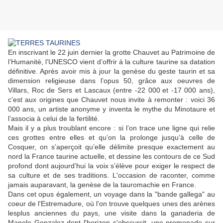
En inscrivant le 22 juin dernier la grotte Chauvet au Patrimoine de
l’Humanité, l’UNESCO vient d’offrir à la culture taurine sa datation
définitive. Après avoir mis à jour la genèse du geste taurin et sa
dimension religieuse dans l’opus 50, grâce aux oeuvres de
Villars, Roc de Sers et Lascaux (entre -22 000 et -17 000 ans),
c’est aux origines que Chauvet nous invite à remonter : voici 36
000 ans, un artiste anonyme y inventa le mythe du Minotaure et
l’associa à celui de la fertilité.
Mais il y a plus troublant encore : si l’on trace une ligne qui relie
ces grottes entre elles et qu’on la prolonge jusqu’à celle de
Cosquer, on s’aperçoit qu’elle délimite presque exactement au
nord la France taurine actuelle, et dessine les contours de ce Sud
profond dont aujourd’hui la voix s’élève pour exiger le respect de
sa culture et de ses traditions. L'occasion de raconter, comme
jamais auparavant, la genèse de la tauromachie en France.
Dans cet opus également, un voyage dans la "bande gallega" au
coeur de l'Estremadure, où l'on trouve quelques unes des arènes
lesplus anciennes du pays, une visite dans la ganaderia de
Manolo Gonzalez dont l'horizon s'obscurcit, une promenade sur