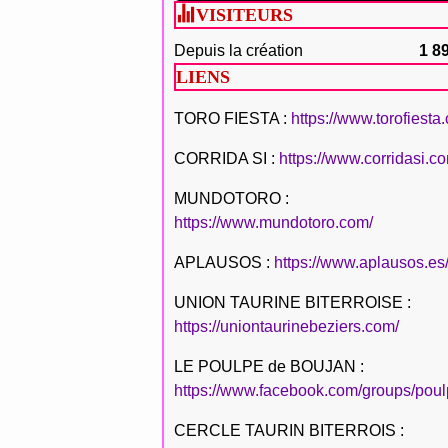
VISITEURS
Depuis la création
1 8
LIENS
TORO FIESTA :
https://www.torofiesta
CORRIDA SI :
https://www.corridasi.c
MUNDOTORO :
https://www.mundotoro.com/
APLAUSOS :
https://www.aplausos.es
UNION TAURINE BITERROISE :
https://uniontaurinebeziers.com/
LE POULPE de BOUJAN :
https://www.facebook.com/groups/poul
CERCLE TAURIN BITERROIS :