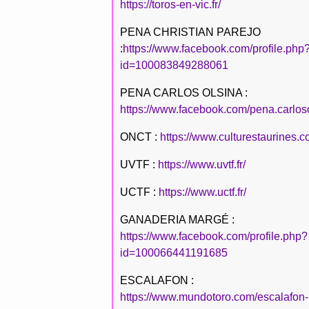
https://toros-en-vic.fr/
PENA CHRISTIAN PAREJO
:
https://www.facebook.com/profile.php
id=100083849288061
PENA CARLOS OLSINA :
https://www.facebook.com/pena.carlos
ONCT :
https://www.culturestaurines.c
UVTF :
https://www.uvtf.fr/
UCTF :
https://www.uctf.fr/
GANADERIA MARGÉ :
https://www.facebook.com/profile.php?
id=100066441191685
ESCALAFON :
https://www.mundotoro.com/escalafon-