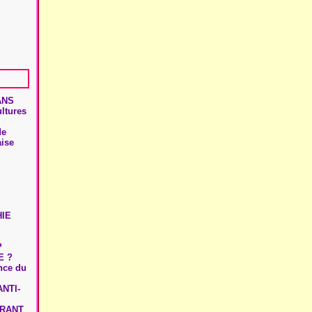
ANS
ultures
de
aise
HIE
?
E ?
ence du
NTI-
URANT