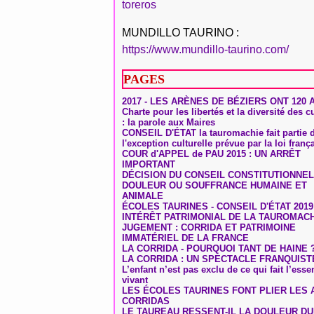
toreros
MUNDILLO TAURINO :
https://www.mundillo-taurino.com/
PAGES
2017 - LES ARÈNES DE BÉZIERS ONT 120 
Charte pour les libertés et la diversité des c
: la parole aux Maires
CONSEIL D'ÉTAT la tauromachie fait partie 
l'exception culturelle prévue par la loi franç
COUR d'APPEL de PAU 2015 : UN ARRÊT
IMPORTANT
DÉCISION DU CONSEIL CONSTITUTIONNEL
DOULEUR OU SOUFFRANCE HUMAINE ET
ANIMALE
ÉCOLES TAURINES - CONSEIL D'ÉTAT 2019
INTÉRÊT PATRIMONIAL DE LA TAUROMAC
JUGEMENT : CORRIDA ET PATRIMOINE
IMMATÉRIEL DE LA FRANCE
LA CORRIDA - POURQUOI TANT DE HAINE 
LA CORRIDA : UN SPECTACLE FRANQUIST
L’enfant n’est pas exclu de ce qui fait l’ess
vivant
LES ÉCOLES TAURINES FONT PLIER LES A
CORRIDAS
LE TAUREAU RESSENT-IL LA DOULEUR D