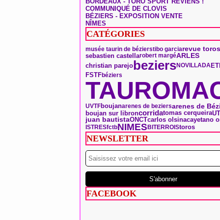
BORDEAUX - TORO SPORT REVIENS !
COMMUNIQUÉ DE CLOVIS
BÉZIERS - EXPOSITION VENTE
NÎMES
CATÉGORIES
revue toro
musée taurin de béziers
tibo garcia
ARLES
sebastien castella
robert margé
beziers
christian parejo
ET
NOVILLADA
FSTF
béziers
TAUROMAC
boujan
arenes de Béz
UVTF
arenes de beziers
corrida
tomas cerqueira
boujan sur libron
U
ONCT
juan bautista
carlos olsina
cayetano o
NIMES
toros
ISTRES
fctb
BITERROIS
NEWSLETTER
FACEBOOK