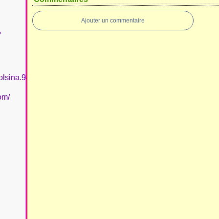
Ajouter un commentaire
?
olsina.94
om/