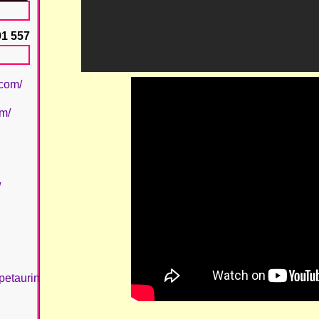
91 557
.com/
om/
/
petaurinboujan/