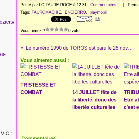
Posté par LO TAURE ROGE à 12:31 -
Commentaires [
…
]
- Permal
Tags:
TAUROMACHIE
,
ENCIERRO
,
playmobil
eziers/
Vous aimez ?
0 vote
Le numéro 1990 de TOROS est paru le 28 novembre 2014
es-
Vous aimerez aussi :
TRISTESSE ET
COMBAT
14 JUILLET fête de
TRIBU
la liberté, donc des
Etre a
libertés culturelles
c’est 
VIC :
Commentaires