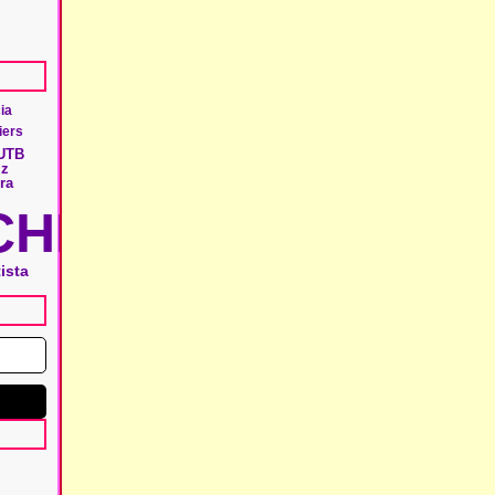
cia
iers
UTB
iz
ra
HIE
ista