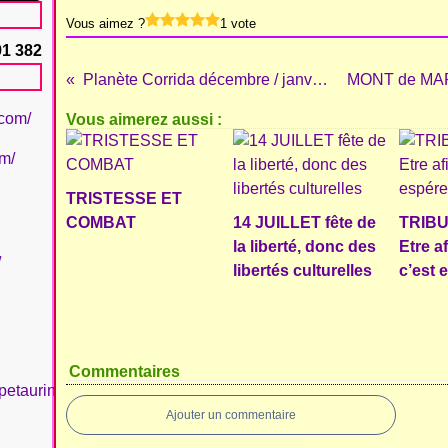
Vous aimez ?
1 vote
91 382
Planète Corrida décembre / janvier 2015
.com/
Vous aimerez aussi :
om/
TRISTESSE ET
COMBAT
14 JUILLET fête de
TRIBU
la liberté, donc des
Etre a
/
libertés culturelles
c’est 
Commentaires
petaurinboujan/
Ajouter un commentaire