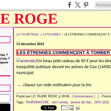
LO TAURE ROGE
>
CATEGORIES
>
LES ÉTRENNES COMMENÇENT À 
13 décembre 2014
LES ÉTRENNES COMMENÇENT À TOMBER 
rida ?
rrida ?
Un beau petit cadeau de 60 € pour les étre
Hugues
tranquillité publique devant les arènes de Dax (14/09
municipal.
←
cliquez sur cette notification pour la lire.
Posté par LO TAURE ROGE à 19:06 -
Commentaires [
…
]
- Permal
Tags:
TAUROMACHIE
,
anti corrida
,
arenes de Dax
,
DAX 2015