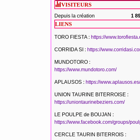
VISITEURS
Depuis la création
1 8
LIENS
TORO FIESTA :
https://www.torofiesta
CORRIDA SI :
https://www.corridasi.c
MUNDOTORO :
https://www.mundotoro.com/
APLAUSOS :
https://www.aplausos.es
UNION TAURINE BITERROISE :
https://uniontaurinebeziers.com/
LE POULPE de BOUJAN :
https://www.facebook.com/groups/poul
CERCLE TAURIN BITERROIS :