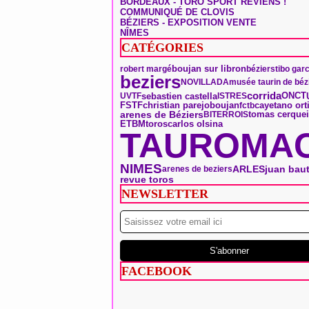
BORDEAUX - TORO SPORT REVIENS !
COMMUNIQUÉ DE CLOVIS
BÉZIERS - EXPOSITION VENTE
NÎMES
CATÉGORIES
boujan sur libron
robert margé
béziers
tibo gar
beziers
NOVILLADA
musée taurin de béz
corrida
ONCT
sebastien castella
UVTF
ISTRES
boujan
FSTF
christian parejo
fctb
cayetano ort
arenes de Béziers
tomas cerquei
BITERROIS
toros
ETBM
carlos olsina
TAUROMAC
NIMES
ARLES
juan baut
arenes de beziers
revue toros
NEWSLETTER
FACEBOOK