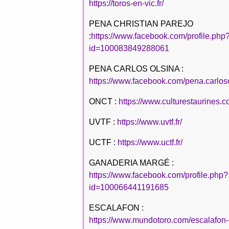
https://toros-en-vic.fr/
PENA CHRISTIAN PAREJO
:
https://www.facebook.com/profile.php
id=100083849288061
PENA CARLOS OLSINA :
https://www.facebook.com/pena.carlos
ONCT :
https://www.culturestaurines.c
UVTF :
https://www.uvtf.fr/
UCTF :
https://www.uctf.fr/
GANADERIA MARGÉ :
https://www.facebook.com/profile.php?
id=100066441191685
ESCALAFON :
https://www.mundotoro.com/escalafon-