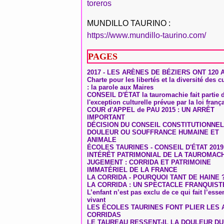
toreros
MUNDILLO TAURINO :
https://www.mundillo-taurino.com/
PAGES
2017 - LES ARÈNES DE BÉZIERS ONT 120 
Charte pour les libertés et la diversité des c
: la parole aux Maires
CONSEIL D'ÉTAT la tauromachie fait partie 
l'exception culturelle prévue par la loi franç
COUR d'APPEL de PAU 2015 : UN ARRÊT
IMPORTANT
DÉCISION DU CONSEIL CONSTITUTIONNEL
DOULEUR OU SOUFFRANCE HUMAINE ET
ANIMALE
ÉCOLES TAURINES - CONSEIL D'ÉTAT 2019
INTÉRÊT PATRIMONIAL DE LA TAUROMAC
JUGEMENT : CORRIDA ET PATRIMOINE
IMMATÉRIEL DE LA FRANCE
LA CORRIDA - POURQUOI TANT DE HAINE 
LA CORRIDA : UN SPECTACLE FRANQUIST
L’enfant n’est pas exclu de ce qui fait l’ess
vivant
LES ÉCOLES TAURINES FONT PLIER LES A
CORRIDAS
LE TAUREAU RESSENT-IL LA DOULEUR D