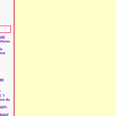
ANS
ultures
de
aise
HIE
?
E ?
ence du
NTI-
URANT