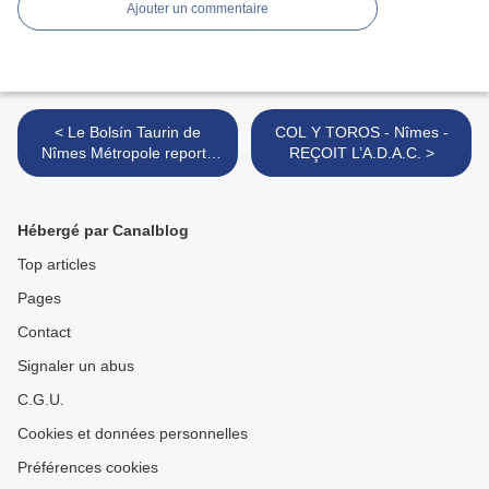
Ajouter un commentaire
< Le Bolsín Taurin de
COL Y TOROS - Nîmes -
Nîmes Métropole reporté
REÇOIT L’A.D.A.C. >
pour cause d'anti !!
Hébergé par Canalblog
Top articles
Pages
Contact
Signaler un abus
C.G.U.
Cookies et données personnelles
Préférences cookies