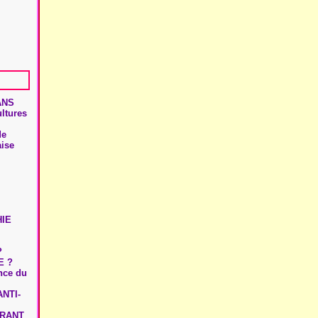
ANS
ultures
de
aise
HIE
?
E ?
ence du
NTI-
URANT