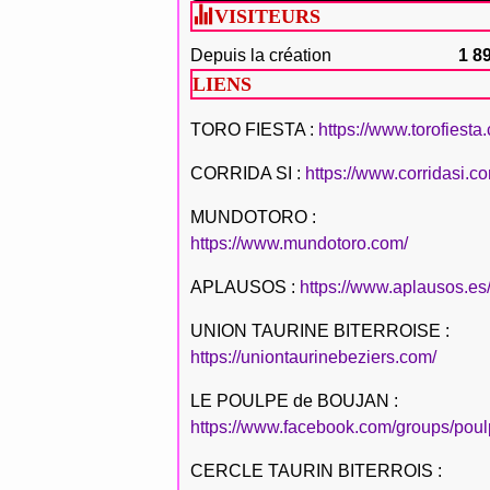
VISITEURS
Depuis la création
1 8
LIENS
TORO FIESTA :
https://www.torofiesta
CORRIDA SI :
https://www.corridasi.c
MUNDOTORO :
https://www.mundotoro.com/
APLAUSOS :
https://www.aplausos.es
UNION TAURINE BITERROISE :
https://uniontaurinebeziers.com/
LE POULPE de BOUJAN :
https://www.facebook.com/groups/poul
CERCLE TAURIN BITERROIS :