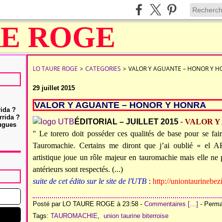
LO TAURE ROGE
>
CATEGORIES
>
VALOR Y AGUANTE – HONOR Y H
29 juillet 2015
VALOR Y AGUANTE – HONOR Y HONRA
rida ?
rrida ?
ÉDITORIAL – JUILLET 2015
-
VALOR Y
Hugues
" Le torero doit posséder ces qualités de base pour se fa
Tauromachie. Certains me diront que j’ai oublié « el AR
artistique joue un rôle majeur en tauromachie mais elle ne 
antérieurs sont respectés. (...)
suite de cet édito sur le site de l'UTB
:
http://uniontaurinebez
Posté par LO TAURE ROGE à 23:58 -
Commentaires [
…
]
- Permal
Tags:
TAUROMACHIE
,
union taurine biterroise