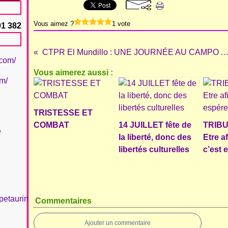
Vous aimez ?
1 vote
91 382
CTPR El Mundillo : UNE JOURNÉE AU CAMPO AVEC TOMAS CERQUEIRA ET CAYETANO 
.com/
Vous aimerez aussi :
om/
TRISTESSE ET
COMBAT
14 JUILLET fête de
TRIBU
/
la liberté, donc des
Etre a
libertés culturelles
c’est 
petaurinboujan/
Commentaires
Ajouter un commentaire