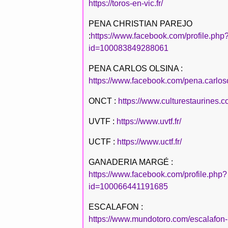
https://toros-en-vic.fr/
PENA CHRISTIAN PAREJO
:
https://www.facebook.com/profile.php
id=100083849288061
PENA CARLOS OLSINA :
https://www.facebook.com/pena.carlos
ONCT :
https://www.culturestaurines.c
UVTF :
https://www.uvtf.fr/
UCTF :
https://www.uctf.fr/
GANADERIA MARGÉ :
https://www.facebook.com/profile.php?
id=100066441191685
ESCALAFON :
https://www.mundotoro.com/escalafon-