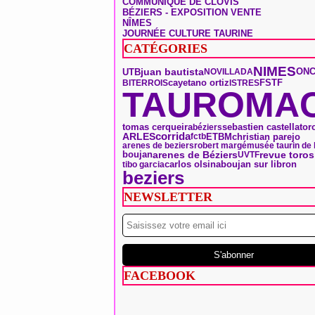
COMMUNIQUÉ DE CLOVIS
BÉZIERS - EXPOSITION VENTE
NÎMES
JOURNÉE CULTURE TAURINE
CATÉGORIES
NIMES
ONC
UTB
juan bautista
NOVILLADA
FSTF
BITERROIS
cayetano ortiz
ISTRES
TAUROMAC
tomas cerqueira
tor
sebastien castella
béziers
ARLES
corrida
ETBM
christian parejo
fctb
arenes de beziers
robert margé
musée taurin de 
boujan
arenes de Béziers
revue toros
UVTF
carlos olsina
boujan sur libron
tibo garcia
beziers
NEWSLETTER
FACEBOOK