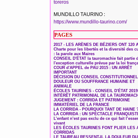
toreros
MUNDILLO TAURINO :
https://www.mundillo-taurino.com/
PAGES
2017 - LES ARÈNES DE BÉZIERS ONT 120 
Charte pour les libertés et la diversité des c
: la parole aux Maires
CONSEIL D'ÉTAT la tauromachie fait partie 
l'exception culturelle prévue par la loi franç
COUR d'APPEL de PAU 2015 : UN ARRÊT
IMPORTANT
DÉCISION DU CONSEIL CONSTITUTIONNEL
DOULEUR OU SOUFFRANCE HUMAINE ET
ANIMALE
ÉCOLES TAURINES - CONSEIL D'ÉTAT 2019
INTÉRÊT PATRIMONIAL DE LA TAUROMAC
JUGEMENT : CORRIDA ET PATRIMOINE
IMMATÉRIEL DE LA FRANCE
LA CORRIDA - POURQUOI TANT DE HAINE 
LA CORRIDA : UN SPECTACLE FRANQUIST
L’enfant n’est pas exclu de ce qui fait l’ess
vivant
LES ÉCOLES TAURINES FONT PLIER LES A
CORRIDAS
LE TAUREAU RESSENT-IL LA DOULEUR D