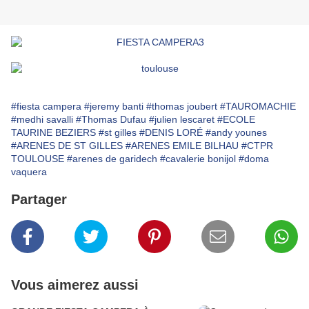
#fiesta campera
#jeremy banti
#thomas joubert
#TAUROMACHIE
#medhi savalli
#Thomas Dufau
#julien lescaret
#ECOLE
TAURINE BEZIERS
#st gilles
#DENIS LORÉ
#andy younes
#ARENES DE ST GILLES
#ARENES EMILE BILHAU
#CTPR
TOULOUSE
#arenes de garidech
#cavalerie bonijol
#doma
vaquera
Partager
Vous aimerez aussi