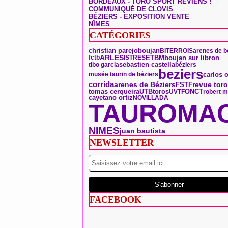
BORDEAUX - TORO SPORT REVIENS !
COMMUNIQUÉ DE CLOVIS
BÉZIERS - EXPOSITION VENTE
NÎMES
CATÉGORIES
boujan
christian parejo
BITERROIS
arenes de b
ARLES
ETBM
boujan sur libron
fctb
ISTRES
sebastien castella
tibo garcia
béziers
beziers
carlos 
musée taurin de béziers
corrida
arenes de Béziers
FSTF
revue tor
tomas cerqueira
toros
ONCT
UTB
UVTF
robert 
cayetano ortiz
NOVILLADA
TAUROMAC
NIMES
juan bautista
NEWSLETTER
FACEBOOK