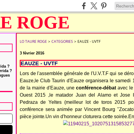
LO TAURE ROGE
>
CATEGORIES
>
EAUZE - UVTF
3 février 2016
EAUZE - UVTF
rida ?
rrida ?
Lors de l'assemblée générale de l'U.V.T.F qui se déro
Hugues
Eauze,le Club Taurin d'Eauze organisera le samedi 1
de la mairie d'Eauze, une
conférence-débat
avec le
Ouest 2015 ,le matador Juan del Alamo et Jose 
Pedraza de Yeltes (meilleur lot de toros 2015 p
conférence sera animée par Vincent Bourg "Zocat
pièce jointe.Un vin d'honneur cloturera cette soirée.Ent