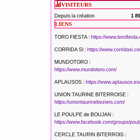
VISITEURS
Depuis la création
1 8
LIENS
TORO FIESTA :
https://www.torofiesta
CORRIDA SI :
https://www.corridasi.c
MUNDOTORO :
https://www.mundotoro.com/
APLAUSOS :
https://www.aplausos.es
UNION TAURINE BITERROISE :
https://uniontaurinebeziers.com/
LE POULPE de BOUJAN :
https://www.facebook.com/groups/poul
CERCLE TAURIN BITERROIS :