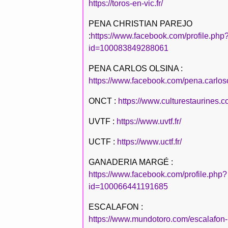
https://toros-en-vic.fr/
PENA CHRISTIAN PAREJO
:
https://www.facebook.com/profile.php
id=100083849288061
PENA CARLOS OLSINA :
https://www.facebook.com/pena.carlos
ONCT :
https://www.culturestaurines.c
UVTF :
https://www.uvtf.fr/
UCTF :
https://www.uctf.fr/
GANADERIA MARGÉ :
https://www.facebook.com/profile.php?
id=100066441191685
ESCALAFON :
https://www.mundotoro.com/escalafon-