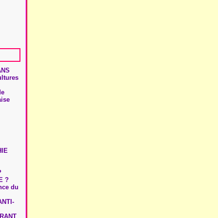
ANS
ultures
de
aise
HIE
?
E ?
ence du
NTI-
URANT