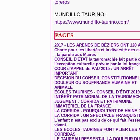
toreros
MUNDILLO TAURINO :
https://www.mundillo-taurino.com/
PAGES
2017 - LES ARÈNES DE BÉZIERS ONT 120 
Charte pour les libertés et la diversité des c
: la parole aux Maires
CONSEIL D'ÉTAT la tauromachie fait partie 
l'exception culturelle prévue par la loi franç
COUR d'APPEL de PAU 2015 : UN ARRÊT
IMPORTANT
DÉCISION DU CONSEIL CONSTITUTIONNEL
DOULEUR OU SOUFFRANCE HUMAINE ET
ANIMALE
ÉCOLES TAURINES - CONSEIL D'ÉTAT 2019
INTÉRÊT PATRIMONIAL DE LA TAUROMAC
JUGEMENT : CORRIDA ET PATRIMOINE
IMMATÉRIEL DE LA FRANCE
LA CORRIDA - POURQUOI TANT DE HAINE 
LA CORRIDA : UN SPECTACLE FRANQUIST
L’enfant n’est pas exclu de ce qui fait l’ess
vivant
LES ÉCOLES TAURINES FONT PLIER LES A
CORRIDAS
LE TAUREAU RESSENT-IL LA DOULEUR D