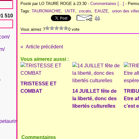
Posté par LO TAURE ROGE à 23:30 -
Commentaires [
…
]
- Permal
Tags:
TAUROMACHIE
,
UVTF
,
zocato
,
EAUZE
,
union des ville
91 510
Vous aimez ?
0 vote
.com/
Article précédent
om/
Vous aimerez aussi :
/
TRISTESSE ET
COMBAT
14 JUILLET fête de
TRIBU
la liberté, donc des
Etre a
libertés culturelles
c’est 
petaurinboujan/
Commentaires