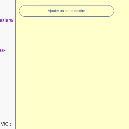
Ajouter un commentaire
eziers/
es-
VIC :