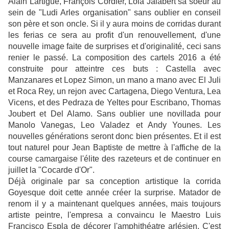
Alain Lartigue, François Cordier, Lola Jalabert sa soeur au
sein de "Ludi Arles organisation" sans oublier en conseil
son père et son oncle. Si il y aura moins de corridas durant
les ferias ce sera au profit d'un renouvellement, d'une
nouvelle image faite de surprises et d'originalité, ceci sans
renier le passé. La composition des cartels 2016 a été
construite pour atteintre ces buts : Castella avec
Manzanares et Lopez Simon, un mano a mano avec El Juli
et Roca Rey, un rejon avec Cartagena, Diego Ventura, Lea
Vicens, et des Pedraza de Yeltes pour Escribano, Thomas
Joubert et Del Alamo. Sans oublier une novillada pour
Manolo Vanegas, Leo Valadez et Andy Younes. Les
nouvelles générations seront donc bien présentes. Et il est
tout naturel pour Jean Baptiste de mettre à l'affiche de la
course camargaise l'élite des razeteurs et de continuer en
juillet la "Cocarde d'Or".
Déjà originale par sa conception artistique la corrida
Goyesque doit cette année créer la surprise. Matador de
renom il y a maintenant quelques années, mais toujours
artiste peintre, l'empresa a convaincu le Maestro Luis
Francisco Espla de décorer l'amphithéatre arlésien. C'est