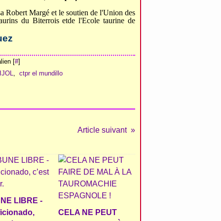
resa Robert Margé
et
le soutien de l'Union des
urins du Biterrois et
de l'Ecole taurine de
uez
ien [
#
]
IJOL
,
ctpr el mundillo
Article suivant
NE LIBRE -
ficionado,
CELA NE PEUT