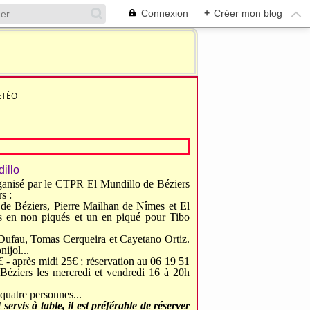
Connexion
+
Créer mon blog
ÉTÉO
nisé par
le
CTPR
El Mundillo de Béziers
s :
 de Béziers, Pierre Mailhan de Nîmes et
El
s en non piqués et un en piqué pour Tibo
ufau, Tomas Cerqueira et Cayetano Ortiz.
ijol...
 - après midi 25
€ ;
r
éservation au 06 19 51
 Béziers les mercredi et vendredi 16 à 20h
quatre personnes...
 servis à table,
il est préférable de réserver