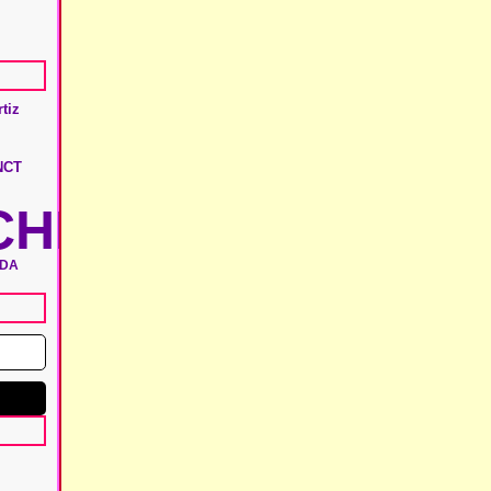
tiz
NCT
HIE
ADA