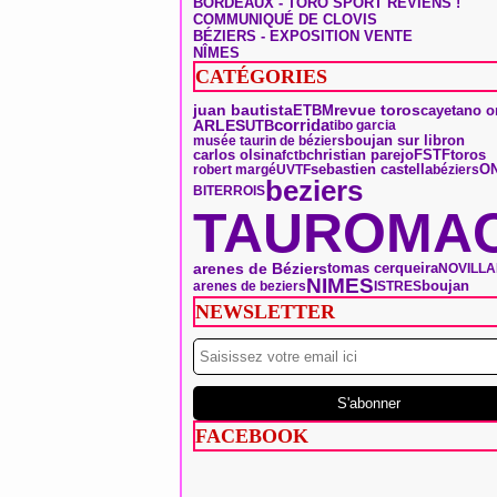
BORDEAUX - TORO SPORT REVIENS !
COMMUNIQUÉ DE CLOVIS
BÉZIERS - EXPOSITION VENTE
NÎMES
CATÉGORIES
juan bautista
ETBM
revue toros
cayetano or
ARLES
corrida
UTB
tibo garcia
boujan sur libron
musée taurin de béziers
toros
carlos olsina
christian parejo
FSTF
fctb
O
sebastien castella
robert margé
UVTF
béziers
beziers
BITERROIS
TAUROMAC
arenes de Béziers
tomas cerqueira
NOVILL
NIMES
boujan
arenes de beziers
ISTRES
NEWSLETTER
FACEBOOK