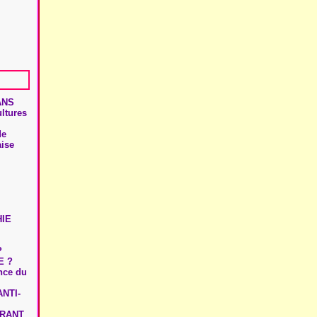
ANS
ultures
de
aise
HIE
?
E ?
ence du
NTI-
URANT