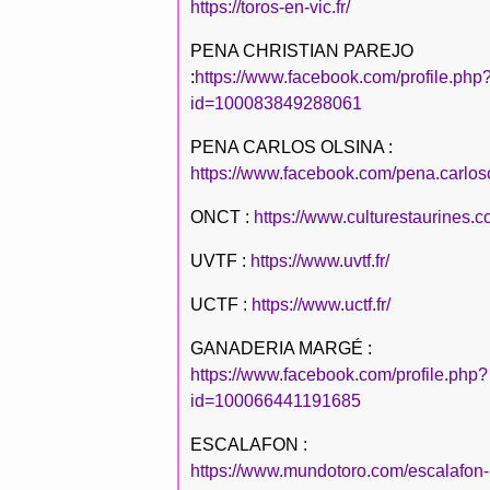
https://toros-en-vic.fr/
PENA CHRISTIAN PAREJO
:
https://www.facebook.com/profile.php
id=100083849288061
PENA CARLOS OLSINA :
https://www.facebook.com/pena.carlos
ONCT :
https://www.culturestaurines.c
UVTF :
https://www.uvtf.fr/
UCTF :
https://www.uctf.fr/
GANADERIA MARGÉ :
https://www.facebook.com/profile.php?
id=100066441191685
ESCALAFON :
https://www.mundotoro.com/escalafon-