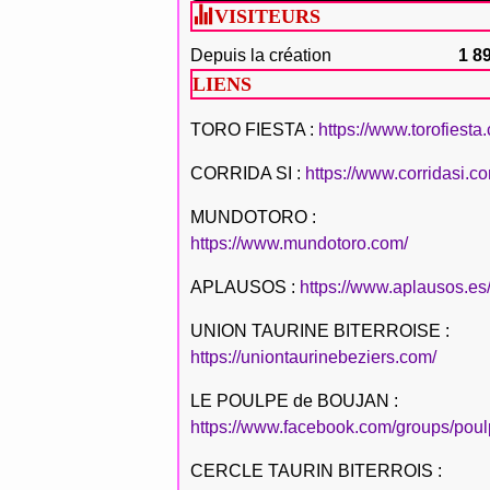
VISITEURS
Depuis la création
1 8
LIENS
TORO FIESTA :
https://www.torofiesta
CORRIDA SI :
https://www.corridasi.c
MUNDOTORO :
https://www.mundotoro.com/
APLAUSOS :
https://www.aplausos.es
UNION TAURINE BITERROISE :
https://uniontaurinebeziers.com/
LE POULPE de BOUJAN :
https://www.facebook.com/groups/poul
CERCLE TAURIN BITERROIS :