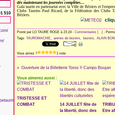
dès maintenant les journées complètes…
G
ala taurin en
p
artenariat avec la Ville de Béziers et l'emp
Clubs Taurins Paul Ricard, de la Fédération des Clubs Ta
91 510
Béziers.
cliq
.com/
Posté par LO TAURE ROGE à 23:24 -
Commentaires [
…
]
- Permal
Tags:
TAUROMACHIE
,
arenes de beziers
,
beziers
,
ALAIN BON
om/
Vous aimez ?
1 vote
/
Ouverture de la Billetterie Toros Y Campo Boujan
Vous aimerez aussi :
TRISTESSE ET
petaurinboujan/
COMBAT
14 JUILLET fête de
TRIBU
la liberté, donc des
Etre a