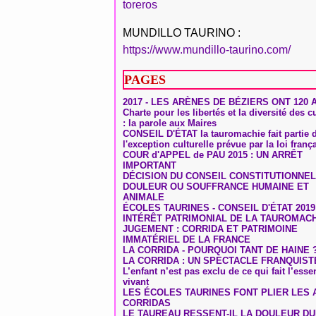
toreros
MUNDILLO TAURINO :
https://www.mundillo-taurino.com/
PAGES
2017 - LES ARÈNES DE BÉZIERS ONT 120 
Charte pour les libertés et la diversité des c
: la parole aux Maires
CONSEIL D'ÉTAT la tauromachie fait partie 
l'exception culturelle prévue par la loi franç
COUR d'APPEL de PAU 2015 : UN ARRÊT
IMPORTANT
DÉCISION DU CONSEIL CONSTITUTIONNEL
DOULEUR OU SOUFFRANCE HUMAINE ET
ANIMALE
ÉCOLES TAURINES - CONSEIL D'ÉTAT 2019
INTÉRÊT PATRIMONIAL DE LA TAUROMAC
JUGEMENT : CORRIDA ET PATRIMOINE
IMMATÉRIEL DE LA FRANCE
LA CORRIDA - POURQUOI TANT DE HAINE 
LA CORRIDA : UN SPECTACLE FRANQUIST
L’enfant n’est pas exclu de ce qui fait l’ess
vivant
LES ÉCOLES TAURINES FONT PLIER LES A
CORRIDAS
LE TAUREAU RESSENT-IL LA DOULEUR D