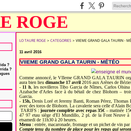
LO TAURE ROGE
>
CATEGORIES
>
VIIEME GRAND GALA TAURIN - M
11 avril 2016
VIIEME GRAND GALA TAURIN - MÉTÉO
rida ?
rrida ?
Hugues
Comme annoncé, l
e VIIeme GRAND GALA TAURIN orga
aura
bien
lieu
dimanche
17
avril
2016 aux Arènes de Bézier
-
11 h
, les novilleros Tibo Garcia de Nîmes,
Carlos Olsina
Azabache d'Arles
face à
du bétail de chez
Blohorn – troi
Garcia.
-
15h,
D
enis Loré
et
Jeremy Banti, R
oman Pérez, Thomas D
avec des
toros de Blohorn.
La cavalerie sera celle d'Alain Bon
TARIFS :
journée
complète
avec repas 35€
– matinée 15€
47 97 et
au siège d'El Mundillo, 2 pl. de la Font Neuve à
et
samedi de 11h30 à 20 heures.
Menu
: entrée, macaronade, fromage et un pichet de vin par 
Compte tenu du nombre de place pour le
s
repas
qui seront