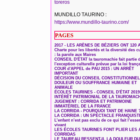
toreros
MUNDILLO TAURINO :
https://www.mundillo-taurino.com/
PAGES
2017 - LES ARÈNES DE BÉZIERS ONT 120 
Charte pour les libertés et la diversité des c
: la parole aux Maires
CONSEIL D'ÉTAT la tauromachie fait partie 
l'exception culturelle prévue par la loi franç
COUR d'APPEL de PAU 2015 : UN ARRÊT
IMPORTANT
DÉCISION DU CONSEIL CONSTITUTIONNEL
DOULEUR OU SOUFFRANCE HUMAINE ET
ANIMALE
ÉCOLES TAURINES - CONSEIL D'ÉTAT 2019
INTÉRÊT PATRIMONIAL DE LA TAUROMAC
JUGEMENT : CORRIDA ET PATRIMOINE
IMMATÉRIEL DE LA FRANCE
LA CORRIDA - POURQUOI TANT DE HAINE 
LA CORRIDA : UN SPECTACLE FRANQUIST
L’enfant n’est pas exclu de ce qui fait l’ess
vivant
LES ÉCOLES TAURINES FONT PLIER LES A
CORRIDAS
LE TAUREAU RESSENT-IL LA DOULEUR D