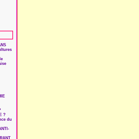
ANS
ultures
de
aise
HIE
?
E ?
ence du
NTI-
URANT