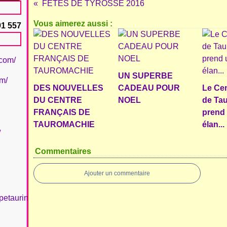
FÊTES DE TYROSSE 2016
Vous aimerez aussi :
91 557
.com/
UN SUPERBE
om/
DES NOUVELLES
CADEAU POUR
Le Cen
DU CENTRE
NOEL
de Ta
FRANÇAIS DE
prend
TAUROMACHIE
élan...
/
Commentaires
Ajouter un commentaire
petaurinboujan/