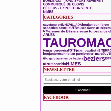
BORDEAUX - TORO SPORT REVIENS !
COMMUNIQUÉ DE CLOVIS
BÉZIERS - EXPOSITION VENTE
NÎMES
CATÉGORIES
boujan sur libron
cayetano ortiz
NOVILLADA
sebastien castella
UTB
musée taurin de béziers
arenes de Béziers
revue toros
carlos o
fctb
ARLES
TAUROMAC
tomas cerqueira
FSTF
juan bautista
BITERRO
boujan
toros
christian parejo
robert margé
UVT
beziers
tibo garcia
arenes de beziers
IST
NIMES
corrida
béziers
NEWSLETTER
FACEBOOK