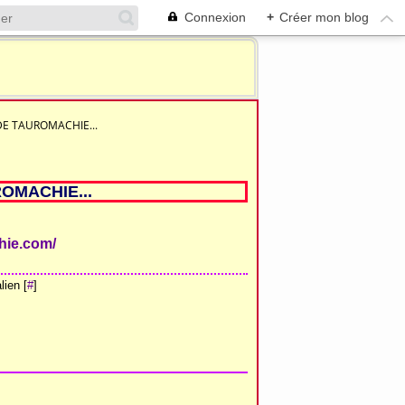
Connexion
+
Créer mon blog
DE TAUROMACHIE...
OMACHIE...
hie.com/
ien [
#
]