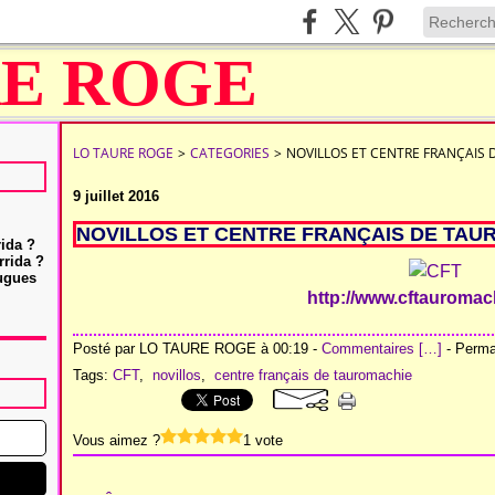
LO TAURE ROGE
>
CATEGORIES
>
NOVILLOS ET CENTRE FRANÇAIS 
9 juillet 2016
NOVILLOS ET CENTRE FRANÇAIS DE TAUR
rida ?
rrida ?
Hugues
http://www.cftauromac
Posté par LO TAURE ROGE à 00:19 -
Commentaires [
…
]
- Permal
Tags:
CFT
,
novillos
,
centre français de tauromachie
Vous aimez ?
1 vote