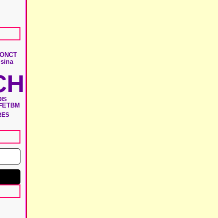
ONCT
lsina
HIE
IS
ETBM
F
RES