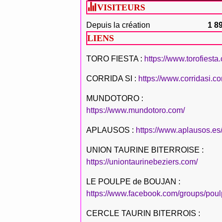
VISITEURS
Depuis la création
1 8
LIENS
TORO FIESTA :
https://www.torofiesta
CORRIDA SI :
https://www.corridasi.c
MUNDOTORO :
https://www.mundotoro.com/
APLAUSOS :
https://www.aplausos.es
UNION TAURINE BITERROISE :
https://uniontaurinebeziers.com/
LE POULPE de BOUJAN :
https://www.facebook.com/groups/poul
CERCLE TAURIN BITERROIS :