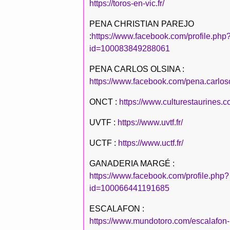
https://toros-en-vic.fr/
PENA CHRISTIAN PAREJO
:
https://www.facebook.com/profile.php
id=100083849288061
PENA CARLOS OLSINA :
https://www.facebook.com/pena.carlos
ONCT :
https://www.culturestaurines.c
UVTF :
https://www.uvtf.fr/
UCTF :
https://www.uctf.fr/
GANADERIA MARGÉ :
https://www.facebook.com/profile.php?
id=100066441191685
ESCALAFON :
https://www.mundotoro.com/escalafon-