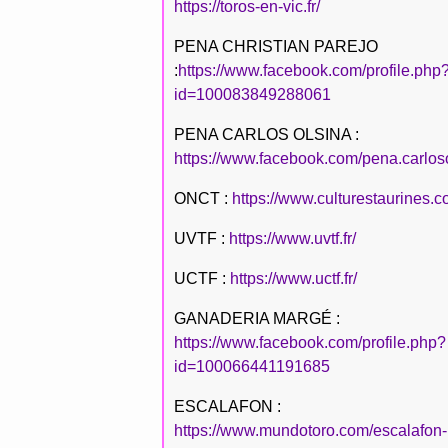
https://toros-en-vic.fr/
PENA CHRISTIAN PAREJO
:
https://www.facebook.com/profile.php
id=100083849288061
PENA CARLOS OLSINA :
https://www.facebook.com/pena.carlos
ONCT :
https://www.culturestaurines.c
UVTF :
https://www.uvtf.fr/
UCTF :
https://www.uctf.fr/
GANADERIA MARGÉ :
https://www.facebook.com/profile.php?
id=100066441191685
ESCALAFON :
https://www.mundotoro.com/escalafon-