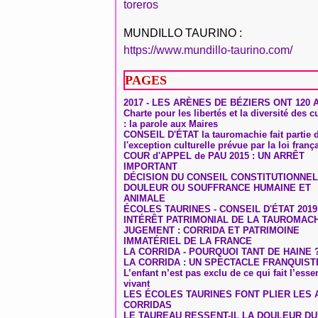
toreros
MUNDILLO TAURINO :
https://www.mundillo-taurino.com/
PAGES
2017 - LES ARÈNES DE BÉZIERS ONT 120 
Charte pour les libertés et la diversité des c
: la parole aux Maires
CONSEIL D'ÉTAT la tauromachie fait partie 
l'exception culturelle prévue par la loi franç
COUR d'APPEL de PAU 2015 : UN ARRÊT
IMPORTANT
DÉCISION DU CONSEIL CONSTITUTIONNEL
DOULEUR OU SOUFFRANCE HUMAINE ET
ANIMALE
ÉCOLES TAURINES - CONSEIL D'ÉTAT 2019
INTÉRÊT PATRIMONIAL DE LA TAUROMAC
JUGEMENT : CORRIDA ET PATRIMOINE
IMMATÉRIEL DE LA FRANCE
LA CORRIDA - POURQUOI TANT DE HAINE 
LA CORRIDA : UN SPECTACLE FRANQUIST
L’enfant n’est pas exclu de ce qui fait l’ess
vivant
LES ÉCOLES TAURINES FONT PLIER LES A
CORRIDAS
LE TAUREAU RESSENT-IL LA DOULEUR D