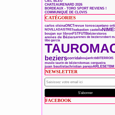
CIEL BLEU
CHATEAURENARD 2026
BORDEAUX - TORO SPORT REVIENS !
COMMUNIQUÉ DE CLOVIS
CATÉGORIES
ONCT
carlos olsina
revue toros
cayetano ort
NIME
sebastien castella
NOVILLADA
ISTRES
toros
boujan sur libron
FSTF
UTB
béziers
arenes de Béziers
arenes de beziers
robert m
tibo garcia
TAUROMAC
beziers
corrida
boujan
fctb
BITERROIS
tomas cerqueira
musée taurin de béziers
ARLES
juan bautista
christian parejo
ETBM
NEWSLETTER
FACEBOOK