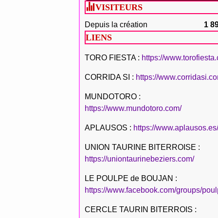
VISITEURS
Depuis la création
1 8
LIENS
TORO FIESTA :
https://www.torofiesta
CORRIDA SI :
https://www.corridasi.c
MUNDOTORO :
https://www.mundotoro.com/
APLAUSOS :
https://www.aplausos.es
UNION TAURINE BITERROISE :
https://uniontaurinebeziers.com/
LE POULPE de BOUJAN :
https://www.facebook.com/groups/poul
CERCLE TAURIN BITERROIS :