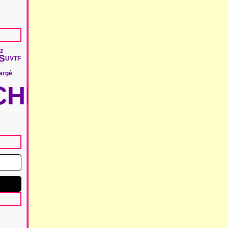
iz
S
UVTF
argé
HIE