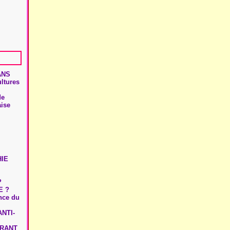
ANS
ultures
de
aise
HIE
?
E ?
ence du
NTI-
URANT