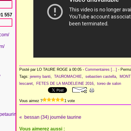
91 557
.com/
om/
Posté par LO TAURE ROGE à 00:05 -
Commentaires [
…
]
- Permal
/
Tags:
jeremy banti
,
TAUROMACHIE
,
sebastien castella
,
MONT
lescaret
,
FETES DE LA MADELEINE 2016
,
toreo de salon
Vous aimez ?
1 vote
petaurinboujan/
bessan (34) journée taurine
Vous aimerez aussi :