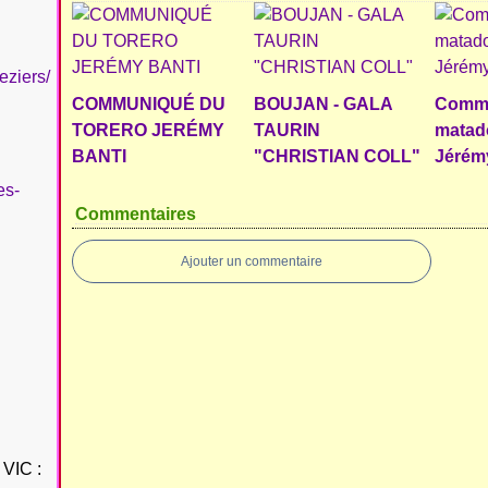
eziers/
COMMUNIQUÉ DU
BOUJAN - GALA
Commu
TORERO JERÉMY
TAURIN
matado
BANTI
"CHRISTIAN COLL"
Jérém
es-
Commentaires
Ajouter un commentaire
VIC :