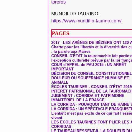
toreros
MUNDILLO TAURINO :
https://www.mundillo-taurino.com/
PAGES
2017 - LES ARÈNES DE BÉZIERS ONT 120 
Charte pour les libertés et la diversité des c
: la parole aux Maires
CONSEIL D'ÉTAT la tauromachie fait partie 
l'exception culturelle prévue par la loi franç
COUR d'APPEL de PAU 2015 : UN ARRÊT
IMPORTANT
DÉCISION DU CONSEIL CONSTITUTIONNEL
DOULEUR OU SOUFFRANCE HUMAINE ET
ANIMALE
ÉCOLES TAURINES - CONSEIL D'ÉTAT 2019
INTÉRÊT PATRIMONIAL DE LA TAUROMAC
JUGEMENT : CORRIDA ET PATRIMOINE
IMMATÉRIEL DE LA FRANCE
LA CORRIDA - POURQUOI TANT DE HAINE 
LA CORRIDA : UN SPECTACLE FRANQUIST
L’enfant n’est pas exclu de ce qui fait l’ess
vivant
LES ÉCOLES TAURINES FONT PLIER LES A
CORRIDAS
LE TAUREAU RESSENT-IL LA DOULEUR D