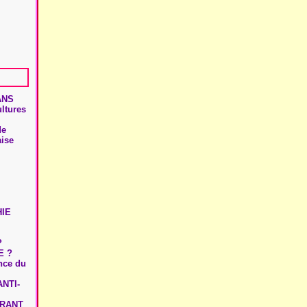
ANS
ultures
de
aise
HIE
?
E ?
ence du
NTI-
URANT