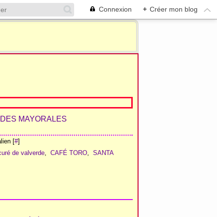
Connexion
+
Créer mon blog
ien [
#
]
curé de valverde
,
CAFÉ TORO
,
SANTA