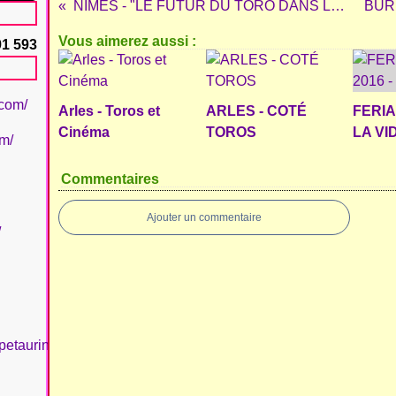
NÎMES - "LE FUTUR DU TORO DANS LES 30 PROCHAINES ANNEES..."
Vous aimerez aussi :
91 593
.com/
Arles - Toros et
ARLES - COTÉ
FERIA 
Cinéma
TOROS
LA VI
om/
Commentaires
Ajouter un commentaire
/
petaurinboujan/