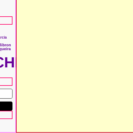
arcia
libron
queira
HIE