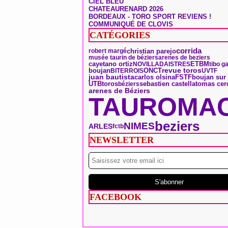
CIEL BLEU
CHATEAURENARD 2026
BORDEAUX - TORO SPORT REVIENS !
COMMUNIQUÉ DE CLOVIS
CATÉGORIES
corrida
christian parejo
robert margé
musée taurin de béziers
arenes de beziers
ETBM
cayetano ortiz
NOVILLADA
ISTRES
tibo g
boujan
ONCT
revue toros
BITERROIS
UVTF
juan bautista
carlos olsina
FSTF
boujan sur 
toros
tomas cer
UTB
sebastien castella
béziers
arenes de Béziers
TAUROMAC
beziers
NIMES
ARLES
fctb
NEWSLETTER
FACEBOOK