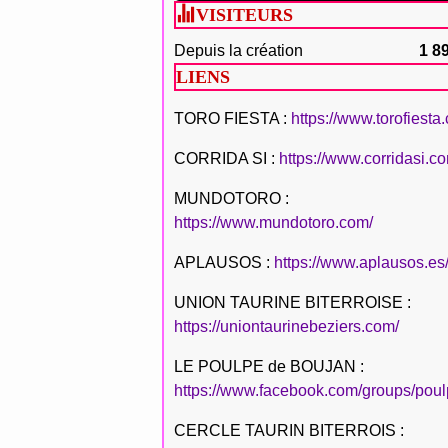
VISITEURS
Depuis la création
1 8
LIENS
TORO FIESTA :
https://www.torofiesta
CORRIDA SI :
https://www.corridasi.c
MUNDOTORO :
https://www.mundotoro.com/
APLAUSOS :
https://www.aplausos.es
UNION TAURINE BITERROISE :
https://uniontaurinebeziers.com/
LE POULPE de BOUJAN :
https://www.facebook.com/groups/poul
CERCLE TAURIN BITERROIS :