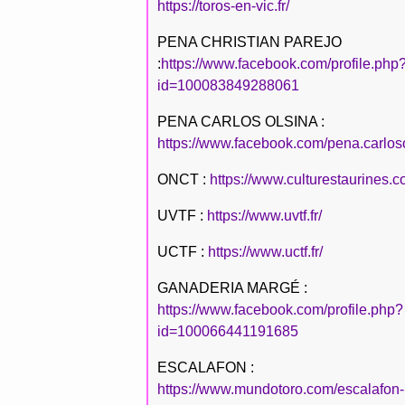
https://toros-en-vic.fr/
PENA CHRISTIAN PAREJO
:
https://www.facebook.com/profile.php
id=100083849288061
PENA CARLOS OLSINA :
https://www.facebook.com/pena.carlos
ONCT :
https://www.culturestaurines.c
UVTF :
https://www.uvtf.fr/
UCTF :
https://www.uctf.fr/
GANADERIA MARGÉ :
https://www.facebook.com/profile.php?
id=100066441191685
ESCALAFON :
https://www.mundotoro.com/escalafon-