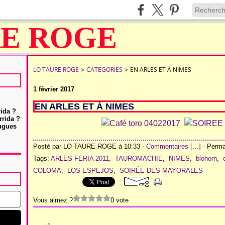
LO TAURE ROGE
>
CATEGORIES
>
EN ARLES ET À NIMES
1 février 2017
EN ARLES ET À NIMES
rida ?
rrida ?
Hugues
Posté par LO TAURE ROGE à 10:33 -
Commentaires [
…
]
- Permal
Tags:
ARLES FERIA 2011
,
TAUROMACHIE
,
NIMES
,
blohorn
,
COLOMA
,
LOS ESPEJOS
,
SOIRÉE DES MAYORALES
Vous aimez ?
0 vote