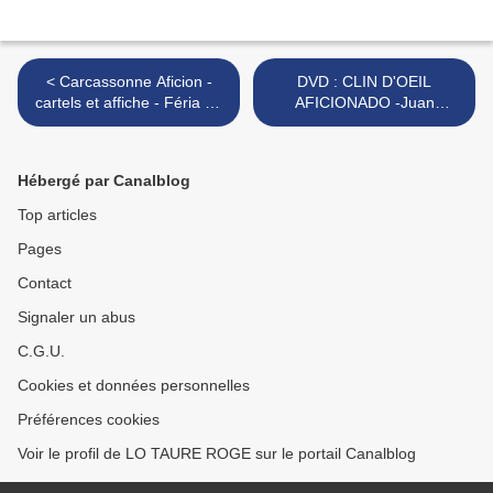
< Carcassonne Aficion -
DVD : CLIN D'OEIL
cartels et affiche - Féria du
AFICIONADO -Juan
Novillo 2017
Bautista - JL Courier - JP
Odet >
Hébergé par Canalblog
Top articles
Pages
Contact
Signaler un abus
C.G.U.
Cookies et données personnelles
Préférences cookies
Voir le profil de LO TAURE ROGE sur le portail Canalblog