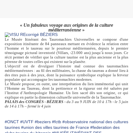
«
Un fabuleux voyage aux origines de la culture
méditerranéenne
»
Le Musée Itinérant des Tauromachies Universelles se compose d'une
exposition itinérante de 84 panneaux mettant en évidence la relation entre
l’homme et le taureau sur le pourtour méditerranéen, depuis le premier
témoignage pictural inventorié (Villars, -23.000 ans) jusqu’à nous jours. Ce
récit permet de vérifier que la culture taurine est la plus ancienne et la plus
pérenne de toutes celles qui existent sur la planète.
L'
objectif
est
de divulguer l’histoire mal connue des tauromachies
méditerranéennes
: au fil des millénaires, la chasse du taureau a donné lieu à
des rites puis à des jeux, dont la puissance symbolique explique la ferveur
popu­laire qui accompagne les tauromachies modernes.
Le Musée propose, en outre, une interprétation du lien immémorial qui unit
l’Homme au Taureau, dont la perti­nence et la rigueur ont été saluées par
l’Institut d’Anthropologie Humaine. Un lien sacré dès son origine, ce qui
explique en partie la dimension culturelle universelle de la Tauromachie.
PALAIS des CONGRÈS -
BÉZIERS -
du 3 au 9 JUIN de 10 à 17h - le 5 juin
de 14 à 17h – fermé le 4 juin
#ONCT
#UVTF
#beziers
#fctb
#observatoire national des cultures
taurines
#union des villes taurines de France
#federation des