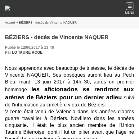
MENU
Accueil
» BÉZIERS - décès de Vincente NAQUER
BÉZIERS - décès de Vincente NAQUER
Publié le 12/06/2017 à 13:48
Par
LO TAURE ROGE
Nous apprenons avec beaucoup de tristesse, le décès de
Vincente NAQUER. Ses obsèques auront lieu au Pech
Bleu, mardi 13 juin 2017 à 14h 30,
après un premier
les aficionados se rendront aux
hommage
arènes de Béziers pour un dernier adieu
suivi
de l'inhumation au cimetière vieux de Béziers.
Vicente était venu de Valencia dans les années d'après
guerre travailler à Béziers. Novillero dans les années
cinquante.
Il
était le plus ancien membre de l'Union
Taurine Biterroise, dont il fut un pilier avant que l'âge ne
l'empêche de continuer à vivre son aficion.