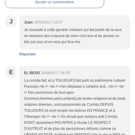
Ajouter un commentaire
J
Juan
28/06/2017 16:37
Je souhaite à cette ignoble créature qui fait partie de la race
en dessous des crapaud de vivre cent ans et de grossir un
kilo par jour et on vera qui fera rire.
Répondre
E
EL BESO
26/06/2017 08:29
La corrida fait, et a TOUJOURS fait parti du patrimoine culturel
Francais,<br /> <br /> n'en déplaise à certains anti...<br /> <br
/> Des personnes de tout ages
(hommes,femmes,ados,enfants),de toutes religions et de touts
origines diverses, sont passionnés de Corrida DEPUIS
TOUJOURS et vont remplir les Arènes EN FRANCE et à
l''étranger.<br /> <br /> En dirrait que certains anti Corrida
N'ONT aparament PAS APRIS à l'école LE RESPECT
D'AUTRUIT et de plus de perssonnes défunts comme ce
GRAND ARTISTE qu'était ivan FANDINO !<br /> <br /> PAIX et