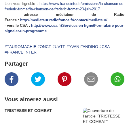
Lien vers l'ignoble :
https://www.franceinter.fr/emissions/la-chanson-de-
frederic-fromet/la-chanson-de-frederic-fromet-23-juin-2017
- adresse médiateur de Radio
France :
http://mediateur.radiofrance.fr/contact/mediateur/
- vers le CSA :
http://www.csa.fr/Services-en-ligne/Formulaire-pour-
signaler-un-programme
#TAUROMACHIE
#ONCT
#UVTF
#YVAN FANDINO
#CSA
#FRANCE INTER
Partager
Vous aimerez aussi
TRISTESSE ET COMBAT