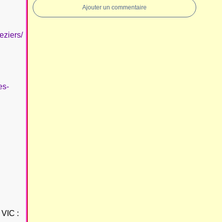
Ajouter un commentaire
eziers/
es-
VIC :