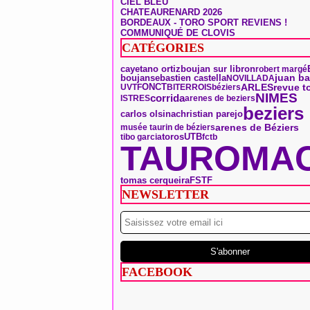
CIEL BLEU
CHATEAURENARD 2026
BORDEAUX - TORO SPORT REVIENS !
COMMUNIQUÉ DE CLOVIS
CATÉGORIES
boujan sur libron
cayetano ortiz
robert margé
boujan
sebastien castella
juan ba
NOVILLADA
ONCT
ARLES
revue t
UVTF
BITERROIS
béziers
NIMES
corrida
ISTRES
arenes de beziers
beziers
carlos olsina
christian parejo
arenes de Béziers
musée taurin de béziers
toros
UTB
tibo garcia
fctb
TAUROMAC
tomas cerqueira
FSTF
NEWSLETTER
FACEBOOK