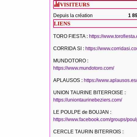
VISITEURS
Depuis la création
1 8
LIENS
TORO FIESTA :
https://www.torofiesta
CORRIDA SI :
https://www.corridasi.c
MUNDOTORO :
https://www.mundotoro.com/
APLAUSOS :
https://www.aplausos.es
UNION TAURINE BITERROISE :
https://uniontaurinebeziers.com/
LE POULPE de BOUJAN :
https://www.facebook.com/groups/poul
CERCLE TAURIN BITERROIS :