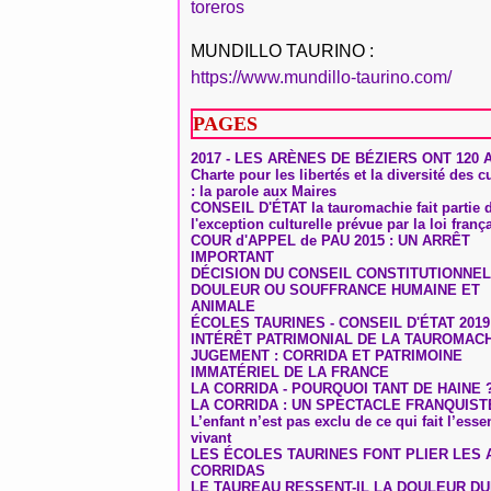
toreros
MUNDILLO TAURINO :
https://www.mundillo-taurino.com/
PAGES
2017 - LES ARÈNES DE BÉZIERS ONT 120 
Charte pour les libertés et la diversité des c
: la parole aux Maires
CONSEIL D'ÉTAT la tauromachie fait partie 
l'exception culturelle prévue par la loi franç
COUR d'APPEL de PAU 2015 : UN ARRÊT
IMPORTANT
DÉCISION DU CONSEIL CONSTITUTIONNEL
DOULEUR OU SOUFFRANCE HUMAINE ET
ANIMALE
ÉCOLES TAURINES - CONSEIL D'ÉTAT 2019
INTÉRÊT PATRIMONIAL DE LA TAUROMAC
JUGEMENT : CORRIDA ET PATRIMOINE
IMMATÉRIEL DE LA FRANCE
LA CORRIDA - POURQUOI TANT DE HAINE 
LA CORRIDA : UN SPECTACLE FRANQUIST
L’enfant n’est pas exclu de ce qui fait l’ess
vivant
LES ÉCOLES TAURINES FONT PLIER LES A
CORRIDAS
LE TAUREAU RESSENT-IL LA DOULEUR D