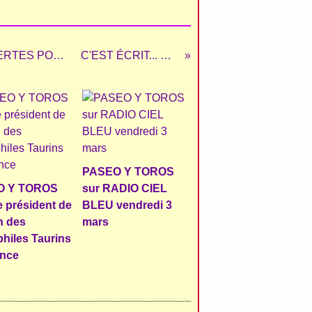
BOUJAN -TROPHÉE OCCITANIE - PLACES OFFERTES POUR LES MOINS DE 25 ANS
C'EST ÉCRIT... C'EST DIT !
PASEO Y TOROS
O Y TOROS
sur RADIO CIEL
e président de
BLEU vendredi 3
n des
mars
philes Taurins
ance