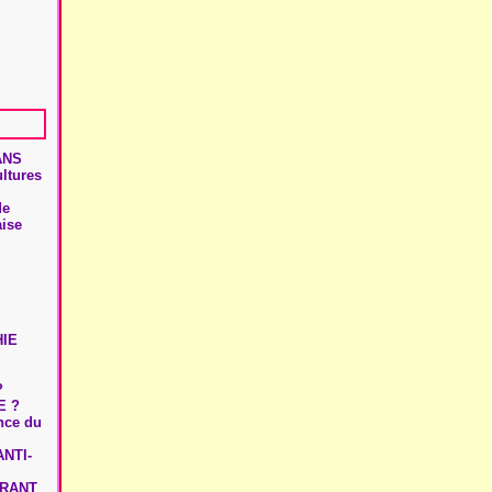
ANS
ultures
de
aise
HIE
?
E ?
ence du
NTI-
URANT