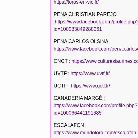
https://toros-en-vic.fr/
PENA CHRISTIAN PAREJO
:
https://www.facebook.com/profile.php
id=100083849288061
PENA CARLOS OLSINA :
https://www.facebook.com/pena.carlos
ONCT :
https://www.culturestaurines.c
UVTF :
https://www.uvtf.fr/
UCTF :
https://www.uctf.fr/
GANADERIA MARGÉ :
https://www.facebook.com/profile.php?
id=100066441191685
ESCALAFON :
https://www.mundotoro.com/escalafon-