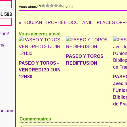
Vous aimez ?
0 vote
91 593
.com/
Vous aimerez aussi :
om/
PASEO Y TOROS
PASEO Y TOROS -
REDIFFUSION
VENDREDI 30 JUIN
/
12H30
PASE
avec l
l'Unio
Biblio
de Fr
petaurinboujan/
Commentaires