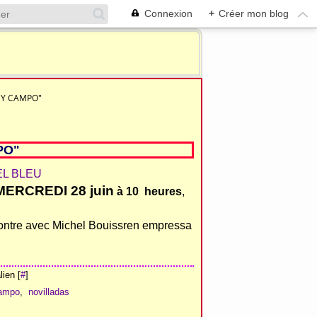
Connexion
+
Créer mon blog
S Y CAMPO"
PO"
MERCREDI 28 juin
à 10 heures
,
contre avec Michel Bouissren empressa
ien [
#
]
campo
,
novilladas