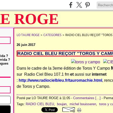
LO TAURE ROGE
>
CATEGORIES
>
RADIO CIEL BLEU REÇOIT "TORO
26 juin 2017
RADIO CIEL BLEU REÇOIT "TOROS Y CAM
rida ?
rrida ?
Hugues
Dans le cadre de la 3eme édition de Toros Y Campo
sur Radio Ciel Bleu 107.1 fm
et
aussi sur
internet
:
http://www.radiocielbleu.fr/tauromachie.html
, ren
de Toros y Campo.
Posté par LO TAURE ROGE à 11:05 -
Commentaires [
…
]
- Permal
Tags:
RADIO CIEL BLEU
,
boujan
,
michel bouisseren
,
toros y 