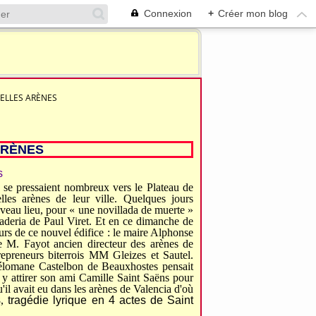
Connexion
+
Créer mon blog
UVELLES ARÈNES
 ARÈNES
s se pressaient nombreux vers le Plateau de
lles arènes de leur ville. Quelques jours
uveau lieu, pour « une novillada de muerte »
aderia de Paul Viret.
Et en ce dimanche de
urs
de ce nouvel édifice : le maire Alphonse
de
M. Fayot ancien directeur des arènes de
repreneurs
biterrois MM Gleizes et Sautel.
 mélomane Castelbon de Beauxhostes pensait
à
y
attirer son ami Camille Saint Saëns pour
u'il avait eu dans les arènes de Valencia d'où
8,
tragédie lyrique en 4 actes de Saint