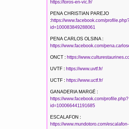
https://toros-en-vic.fr/
PENA CHRISTIAN PAREJO
:
https://www.facebook.com/profile.php
id=100083849288061
PENA CARLOS OLSINA :
https://www.facebook.com/pena.carlos
ONCT :
https://www.culturestaurines.c
UVTF :
https://www.uvtf.fr/
UCTF :
https://www.uctf.fr/
GANADERIA MARGÉ :
https://www.facebook.com/profile.php?
id=100066441191685
ESCALAFON :
https://www.mundotoro.com/escalafon-