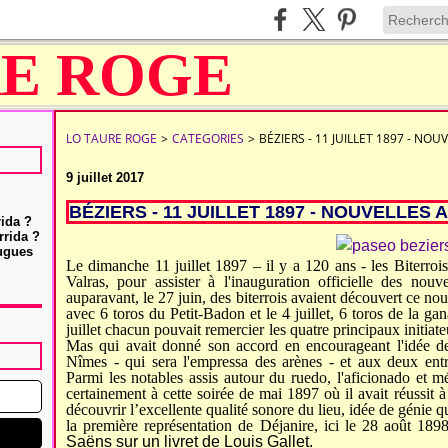
LO TAURE ROGE
>
CATEGORIES
>
BÉZIERS - 11 JUILLET 1897 - NO
9 juillet 2017
BÉZIERS - 11 JUILLET 1897 - NOUVELLES
rida ?
rrida ?
Hugues
Le dimanche 11 juillet 1897 – il y a 120 ans - les Biterroi
Valras, pour assister à l'inauguration officielle
d
es nouve
auparavant, le 27 juin, des biterrois avaient découvert ce no
avec 6 toros du Petit-Badon
et
le 4 juillet, 6 toros de
la gan
juillet chacun pouvait remercier les quatre principaux initiate
Mas qui avait donné son accord en encourageant
l'idée 
Nîmes -
qui sera l'empressa des arènes -
et aux deux
ent
Parmi les notables assis autour du ruedo, l'aficionado et
certainement à cette soirée de mai 1897 où il avait réussit 
découvrir l’excellente qualité sonore du lieu, idée
de génie
q
la
première représentation de Déjanire,
ici le 28 août 189
Saëns sur un livret de Louis Gallet.