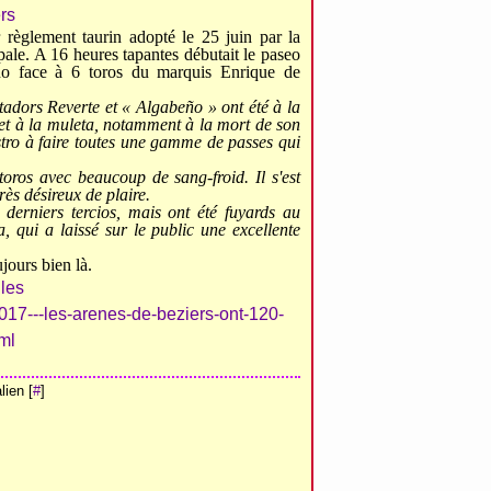
règlement taurin adopté le 25 juin par la
ale. A 16 heures tapantes débutait le paseo
o face à 6 toros du marquis Enrique de
adors Reverte et « Algabeño » ont été à la
 et à la muleta, notamment à la mort de son
estro à faire toutes une gamme de passes qui
oros avec beaucoup de sang-froid. Il s'est
ès désireux de plaire.
derniers tercios, mais ont été fuyards au
 qui a laissé sur le public une excellente
ujours bien là.
017---les-arenes-de-beziers-ont-120-
ml
ien [
#
]