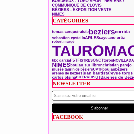
BORDEAUX - TORO SPORT REVIENS !
COMMUNIQUÉ DE CLOVIS
BÉZIERS - EXPOSITION VENTE
NÎMES
CATÉGORIES
beziers
tomas cerqueira
corrida
fctb
ARLES
sebastien castella
cayetano ortiz
robert margé
TAUROMAC
ONCT
toros
FSTF
tibo garcia
ISTRES
NOVILLADA
NIMES
boujan sur libron
christian parejo
boujan
musée taurin de béziers
UVTF
béziers
juan bautista
revue toros
arenes de beziers
arenes de Bézi
carlos olsina
UTB
BITERROIS
NEWSLETTER
FACEBOOK