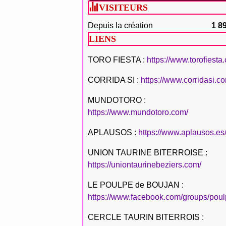
VISITEURS
Depuis la création
1 8
LIENS
TORO FIESTA :
https://www.torofiesta
CORRIDA SI :
https://www.corridasi.c
MUNDOTORO :
https://www.mundotoro.com/
APLAUSOS :
https://www.aplausos.es
UNION TAURINE BITERROISE :
https://uniontaurinebeziers.com/
LE POULPE de BOUJAN :
https://www.facebook.com/groups/poul
CERCLE TAURIN BITERROIS :