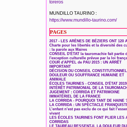
toreros
MUNDILLO TAURINO :
https://www.mundillo-taurino.com/
PAGES
2017 - LES ARÈNES DE BÉZIERS ONT 120 
Charte pour les libertés et la diversité des c
: la parole aux Maires
CONSEIL D'ÉTAT la tauromachie fait partie 
l'exception culturelle prévue par la loi franç
COUR d'APPEL de PAU 2015 : UN ARRÊT
IMPORTANT
DÉCISION DU CONSEIL CONSTITUTIONNEL
DOULEUR OU SOUFFRANCE HUMAINE ET
ANIMALE
ÉCOLES TAURINES - CONSEIL D'ÉTAT 2019
INTÉRÊT PATRIMONIAL DE LA TAUROMAC
JUGEMENT : CORRIDA ET PATRIMOINE
IMMATÉRIEL DE LA FRANCE
LA CORRIDA - POURQUOI TANT DE HAINE 
LA CORRIDA : UN SPECTACLE FRANQUIST
L’enfant n’est pas exclu de ce qui fait l’ess
vivant
LES ÉCOLES TAURINES FONT PLIER LES A
CORRIDAS
LE TAUREAU RESSENT-IL LA DOULEUR D