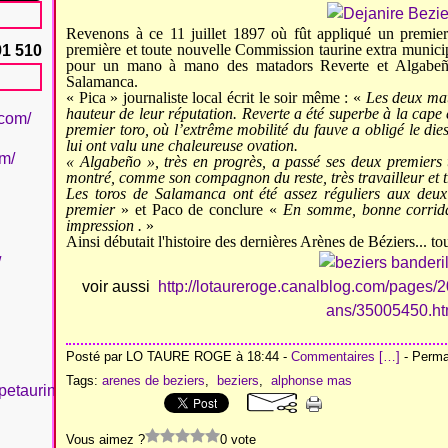
Revenons à ce 11 juillet 1897 où fût appliqué un premier 
première et toute nouvelle Commission taurine extra municip
91 510
pour un mano à mano des matadors Reverte et Algabeñ
Salamanca.
« Pica » journaliste local écrit le soir même : «
Les deux mat
hauteur de leur réputation. Reverte a été superbe à la cape
.com/
premier toro, où l’extrême mobilité du fauve a obligé le di
lui ont valu une chaleureuse ovation.
om/
« Algabeño », très en progrès, a passé ses deux premiers t
montré, comme son compagnon du reste, très travailleur et tr
Les toros de Salamanca ont été assez réguliers aux deux 
premier
» et Paco de conclure «
En somme, bonne corrida,
impression .
»
Ainsi débutait l'histoire des dernières Arènes de Béziers... to
/
voir aussi
http://lotaureroge.canalblog.com/pages/2
ans/35005450.ht
Posté par LO TAURE ROGE à 18:44 -
Commentaires [
…
]
- Permal
Tags:
arenes de beziers
,
beziers
,
alphonse mas
petaurinboujan/
Vous aimez ?
0 vote