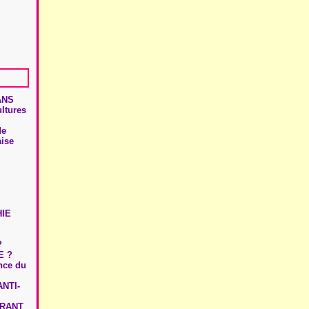
ANS
ultures
de
aise
HIE
?
E ?
ence du
NTI-
URANT