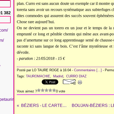
plan. Curro est sans aucun doute un exemple car il montre qu
toreria sans avoir un recours systématique aux subterfuges 
91 382
dites commodes qui assurent des succès souvent éphémères. C
Chose rare aujourd’hui.
On ne devient pas un torero en un jour et le temps de la 
.com/
emprunté ce long et pénible chemin qui mène aux avant-poste
pas d’amertume sur ce long apprentissage semé de chausse-t
om/
raconte ici sans langue de bois. C’est l’âme mystérieuse e
dévoile.
- parution :
21/05/2018 -
15 €
/
Posté par LO TAURE ROGE à 16:04 -
Commentaires [
…
]
- Permal
Tags:
TAUROMACHIE
,
Madrid
,
CURRO DIAZ
Vous aimez ?
0 vote
petaurinboujan/
BÉZIERS - LE CARTEL 2018