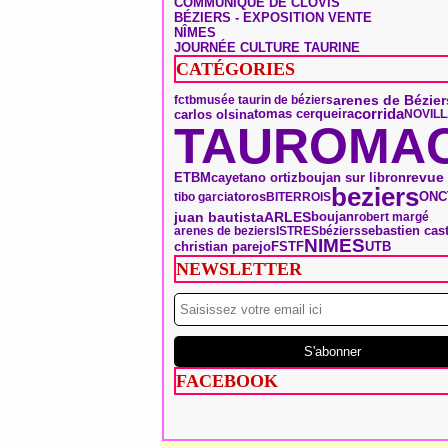
COMMUNIQUÉ DE CLOVIS
BÉZIERS - EXPOSITION VENTE
NÎMES
JOURNÉE CULTURE TAURINE
CATÉGORIES
arenes de Bézier
fctb
musée taurin de béziers
tomas cerqueira
corrida
carlos olsina
NOVIL
TAUROMAC
ETBM
boujan sur libron
revue
cayetano ortiz
beziers
toros
ONC
tibo garcia
BITERROIS
ARLES
boujan
juan bautista
robert margé
sebastien cast
arenes de beziers
ISTRES
béziers
NIMES
christian parejo
FSTF
UTB
NEWSLETTER
FACEBOOK