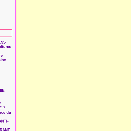
ANS
ultures
de
aise
HIE
?
E ?
ence du
NTI-
URANT