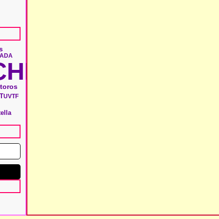
s
LADA
HIE
 toros
T
UVTF
ella