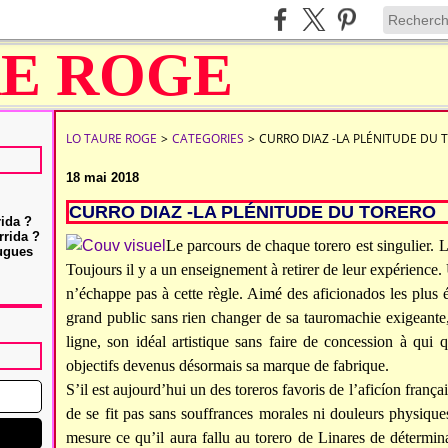
LO TAURE ROGE
>
CATEGORIES
>
CURRO DIAZ -LA PLÉNITUDE DU 
18 mai 2018
CURRO DIAZ -LA PLÉNITUDE DU TORERO
rida ?
rrida ?
Le parcours de chaque torero est singulier. 
Hugues
Toujours il y a un enseignement à retirer de leur expérience
n’échappe pas à cette règle.
Aimé des aficionados les plus éc
grand public sans rien changer de sa tauromachie exigeante, 
ligne, son idéal artistique sans faire de concession à qui
objectifs devenus désormais sa marque de fabrique.
S’il est aujourd’hui un des toreros favoris de l’aficíon franç
de se fit pas sans souffrances morales ni douleurs physiqu
mesure ce qu’il aura fallu au torero de Linares de détermin