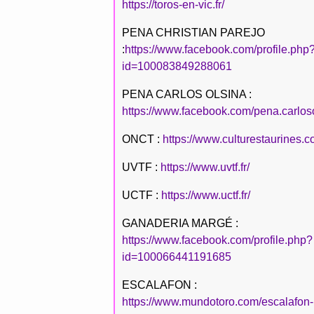
https://toros-en-vic.fr/
PENA CHRISTIAN PAREJO
:
https://www.facebook.com/profile.php
id=100083849288061
PENA CARLOS OLSINA :
https://www.facebook.com/pena.carlos
ONCT :
https://www.culturestaurines.c
UVTF :
https://www.uvtf.fr/
UCTF :
https://www.uctf.fr/
GANADERIA MARGÉ :
https://www.facebook.com/profile.php?
id=100066441191685
ESCALAFON :
https://www.mundotoro.com/escalafon-