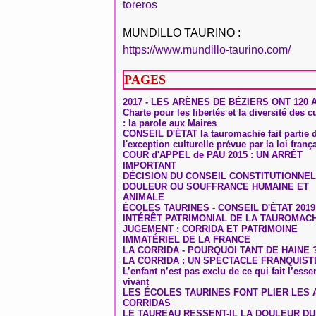
toreros
MUNDILLO TAURINO :
https://www.mundillo-taurino.com/
PAGES
2017 - LES ARÈNES DE BÉZIERS ONT 120 
Charte pour les libertés et la diversité des c
: la parole aux Maires
CONSEIL D'ÉTAT la tauromachie fait partie 
l'exception culturelle prévue par la loi franç
COUR d'APPEL de PAU 2015 : UN ARRÊT
IMPORTANT
DÉCISION DU CONSEIL CONSTITUTIONNEL
DOULEUR OU SOUFFRANCE HUMAINE ET
ANIMALE
ÉCOLES TAURINES - CONSEIL D'ÉTAT 2019
INTÉRÊT PATRIMONIAL DE LA TAUROMAC
JUGEMENT : CORRIDA ET PATRIMOINE
IMMATÉRIEL DE LA FRANCE
LA CORRIDA - POURQUOI TANT DE HAINE 
LA CORRIDA : UN SPECTACLE FRANQUIST
L’enfant n’est pas exclu de ce qui fait l’ess
vivant
LES ÉCOLES TAURINES FONT PLIER LES A
CORRIDAS
LE TAUREAU RESSENT-IL LA DOULEUR D