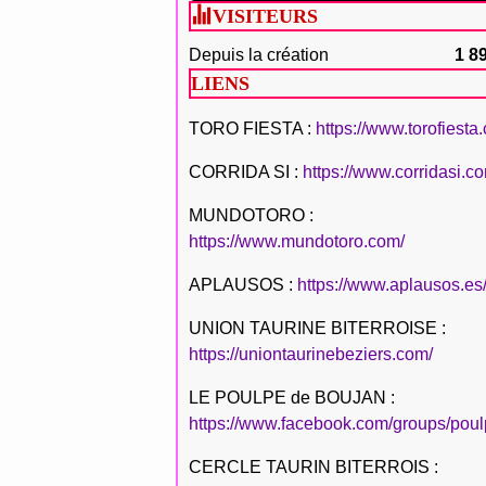
VISITEURS
Depuis la création
1 8
LIENS
TORO FIESTA :
https://www.torofiesta
CORRIDA SI :
https://www.corridasi.c
MUNDOTORO :
https://www.mundotoro.com/
APLAUSOS :
https://www.aplausos.es
UNION TAURINE BITERROISE :
https://uniontaurinebeziers.com/
LE POULPE de BOUJAN :
https://www.facebook.com/groups/poul
CERCLE TAURIN BITERROIS :