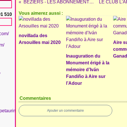
BÉZIERS - LES ABONNEMENTS SONT OUVERTS
Vous aimerez aussi :
91 510
.com/
novillada des
Arsouilles mai 2020
Aire s
om/
comm
Inauguration du
Ganad
Monument érigé à la
mémoire d’Iván
/
Fandiño à Aire sur
l’Adour
Commentaires
petaurinboujan/
Ajouter un commentaire