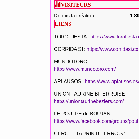
VISITEURS
Depuis la création
1 8
LIENS
TORO FIESTA :
https://www.torofiesta
CORRIDA SI :
https://www.corridasi.c
MUNDOTORO :
https://www.mundotoro.com/
APLAUSOS :
https://www.aplausos.es
UNION TAURINE BITERROISE :
https://uniontaurinebeziers.com/
LE POULPE de BOUJAN :
https://www.facebook.com/groups/poul
CERCLE TAURIN BITERROIS :