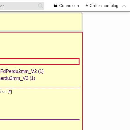
Connexion
+
Créer mon blog
ien [
#
]