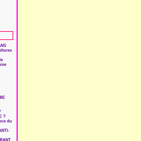
ANS
ultures
de
aise
HIE
?
E ?
ence du
NTI-
URANT