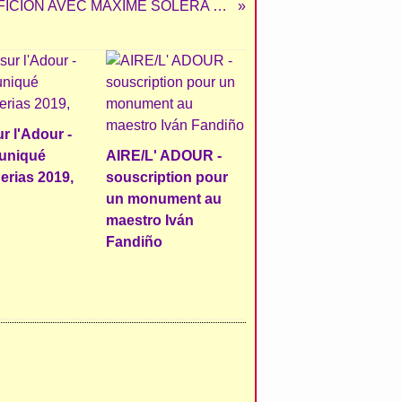
LE CLUB L'AFICION AVEC MAXIME SOLERA ET MICHEL BOUISSEREN
ur l'Adour -
uniqué
AIRE/L' ADOUR -
erias 2019,
souscription pour
un monument au
maestro Iván
Fandiño