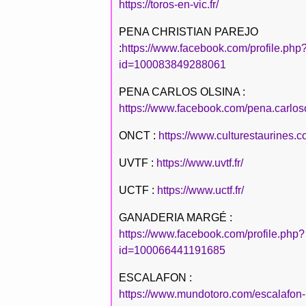
https://toros-en-vic.fr/
PENA CHRISTIAN PAREJO
:
https://www.facebook.com/profile.php
id=100083849288061
PENA CARLOS OLSINA :
https://www.facebook.com/pena.carlos
ONCT :
https://www.culturestaurines.c
UVTF :
https://www.uvtf.fr/
UCTF :
https://www.uctf.fr/
GANADERIA MARGÉ :
https://www.facebook.com/profile.php?
id=100066441191685
ESCALAFON :
https://www.mundotoro.com/escalafon-