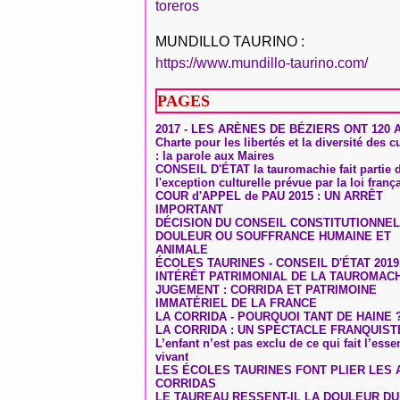
toreros
MUNDILLO TAURINO :
https://www.mundillo-taurino.com/
PAGES
2017 - LES ARÈNES DE BÉZIERS ONT 120 
Charte pour les libertés et la diversité des c
: la parole aux Maires
CONSEIL D'ÉTAT la tauromachie fait partie 
l'exception culturelle prévue par la loi franç
COUR d'APPEL de PAU 2015 : UN ARRÊT
IMPORTANT
DÉCISION DU CONSEIL CONSTITUTIONNEL
DOULEUR OU SOUFFRANCE HUMAINE ET
ANIMALE
ÉCOLES TAURINES - CONSEIL D'ÉTAT 2019
INTÉRÊT PATRIMONIAL DE LA TAUROMAC
JUGEMENT : CORRIDA ET PATRIMOINE
IMMATÉRIEL DE LA FRANCE
LA CORRIDA - POURQUOI TANT DE HAINE 
LA CORRIDA : UN SPECTACLE FRANQUIST
L’enfant n’est pas exclu de ce qui fait l’ess
vivant
LES ÉCOLES TAURINES FONT PLIER LES A
CORRIDAS
LE TAUREAU RESSENT-IL LA DOULEUR D