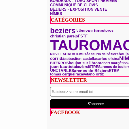
BORDEAUX - TORO SPORT REVIENS !
COMMUNIQUÉ DE CLOVIS
BÉZIERS - EXPOSITION VENTE
NÎMES
CATÉGORIES
beziers
toros
revue toros
fctb
christian parejo
FSTF
TAUROMAC
bouja
NOVILLADA
UVTF
musée taurin de béziers
NI
corrida
sebastien castella
carlos olsina
boujan sur libron
BITERROIS
robert margé
tibo
juan bautista
béziers
ISTRES
arenes de bezier
ONCT
ARLES
arenes de Béziers
ETBM
tomas cerqueira
cayetano ortiz
NEWSLETTER
FACEBOOK