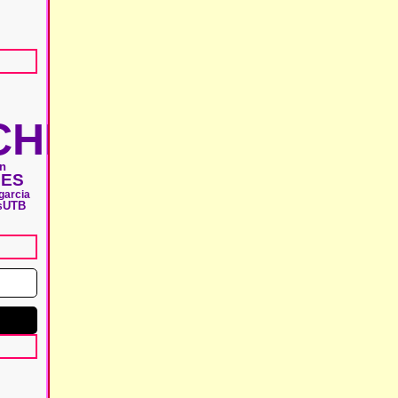
HIE
n
MES
 garcia
UTB
s