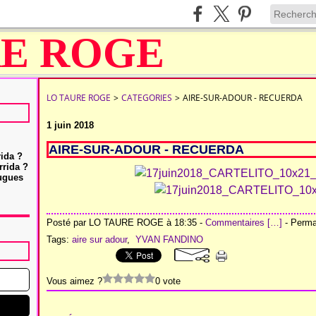
LO TAURE ROGE
>
CATEGORIES
>
AIRE-SUR-ADOUR - RECUERDA
1 juin 2018
AIRE-SUR-ADOUR - RECUERDA
rida ?
rrida ?
Hugues
Posté par LO TAURE ROGE à 18:35 -
Commentaires [
…
]
- Permal
Tags:
aire sur adour
,
YVAN FANDINO
Vous aimez ?
0 vote