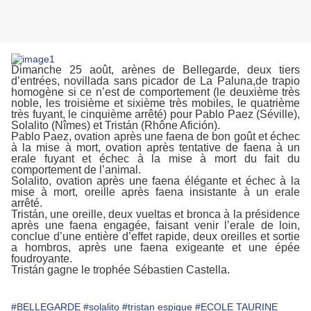
Dimanche 25 août, arènes de Bellegarde, deux tiers
d’entrées, novillada sans picador de La Paluna,de trapio
homogène si ce n’est de comportement (le deuxième très
noble, les troisième et sixième très mobiles, le quatrième
très fuyant, le cinquième arrêté) pour Pablo Paez (Séville),
Solalito (Nîmes) et Tristán (Rhône Afición).
Pablo Paez, ovation après une faena de bon goût et échec
à la mise à mort, ovation après tentative de faena à un
erale fuyant et échec à la mise à mort du fait du
comportement de l’animal.
Solalito, ovation après une faena élégante et échec à la
mise à mort, oreille après faena insistante à un erale
arrêté.
Tristán, une oreille, deux vueltas et bronca à la présidence
après une faena engagée, faisant venir l’erale de loin,
conclue d’une entière d’effet rapide, deux oreilles et sortie
a hombros, après une faena exigeante et une épée
foudroyante.
Tristán gagne le trophée Sébastien Castella.
#BELLEGARDE
#solalito
#tristan espigue
#ECOLE TAURINE