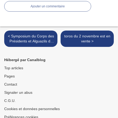
Ajouter un commentaire
< Symposium du Corps des
toros du 2 novembre est en
Présidents et Alguazils de
vente >
corridas
Hébergé par Canalblog
Top articles
Pages
Contact
Signaler un abus
C.G.U.
Cookies et données personnelles
Préférences cookies