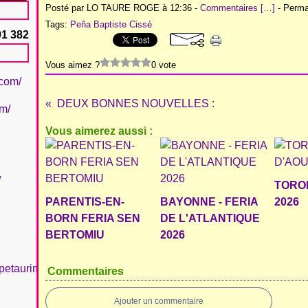
Posté par LO TAURE ROGE à 12:36 -
Commentaires [
…
]
- Permal
Tags:
Peña Baptiste Cissé
91 382
Vous aimez ?
0 vote
.com/
DEUX BONNES NOUVELLES :
om/
Vous aimerez aussi :
/
TORO
PARENTIS-EN-
BAYONNE - FERIA
2026
BORN FERIA SEN
DE L'ATLANTIQUE
BERTOMIU
2026
petaurinboujan/
Commentaires
Ajouter un commentaire