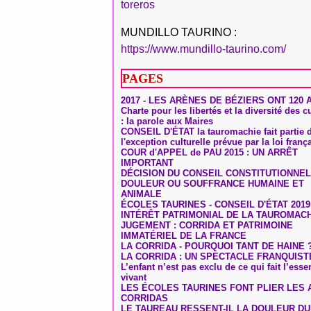
toreros
MUNDILLO TAURINO :
https://www.mundillo-taurino.com/
PAGES
2017 - LES ARÈNES DE BÉZIERS ONT 120 
Charte pour les libertés et la diversité des c
: la parole aux Maires
CONSEIL D'ÉTAT la tauromachie fait partie 
l'exception culturelle prévue par la loi franç
COUR d'APPEL de PAU 2015 : UN ARRÊT
IMPORTANT
DÉCISION DU CONSEIL CONSTITUTIONNEL
DOULEUR OU SOUFFRANCE HUMAINE ET
ANIMALE
ÉCOLES TAURINES - CONSEIL D'ÉTAT 2019
INTÉRÊT PATRIMONIAL DE LA TAUROMAC
JUGEMENT : CORRIDA ET PATRIMOINE
IMMATÉRIEL DE LA FRANCE
LA CORRIDA - POURQUOI TANT DE HAINE 
LA CORRIDA : UN SPECTACLE FRANQUIST
L’enfant n’est pas exclu de ce qui fait l’ess
vivant
LES ÉCOLES TAURINES FONT PLIER LES A
CORRIDAS
LE TAUREAU RESSENT-IL LA DOULEUR D