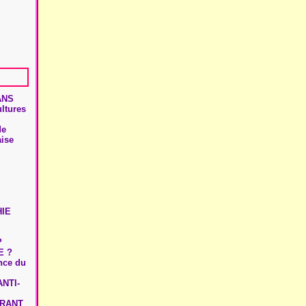
ANS
ultures
de
aise
HIE
?
E ?
ence du
NTI-
URANT