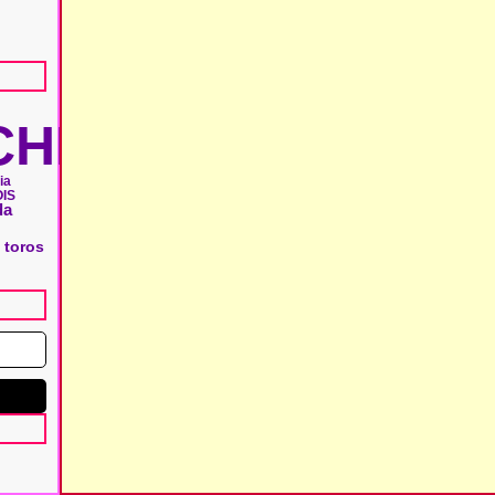
HIE
ia
IS
da
 toros