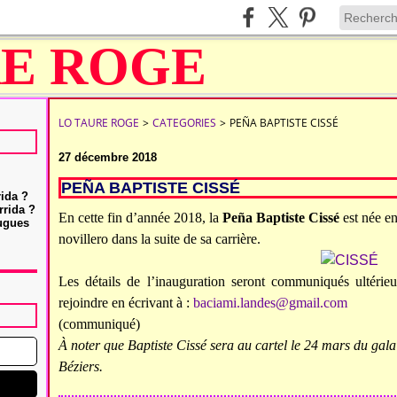
LO TAURE ROGE
>
CATEGORIES
>
PEÑA BAPTISTE CISSÉ
27 décembre 2018
PEÑA BAPTISTE CISSÉ
rida ?
rrida ?
En cette fin d’année 2018, la
Peña Baptiste Cissé
est née en
Hugues
novillero dans la suite de sa carrière.
Les détails de l’inauguration seront communiqués ultéri
rejoindre en écrivant à :
baciami.landes@gmail.com
(communiqué)
À noter que Baptiste Cissé sera au cartel le 24 mars du ga
Béziers.