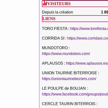
VISITEURS
Depuis la création
1 8
LIENS
TORO FIESTA :
https://www.torofiesta
CORRIDA SI :
https://www.corridasi.c
MUNDOTORO :
https://www.mundotoro.com/
APLAUSOS :
https://www.aplausos.es
UNION TAURINE BITERROISE :
https://uniontaurinebeziers.com/
LE POULPE de BOUJAN :
https://www.facebook.com/groups/poul
CERCLE TAURIN BITERROIS :