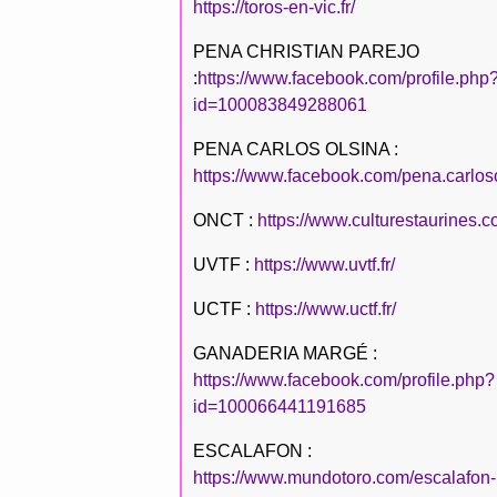
https://toros-en-vic.fr/
PENA CHRISTIAN PAREJO
:
https://www.facebook.com/profile.php
id=100083849288061
PENA CARLOS OLSINA :
https://www.facebook.com/pena.carlos
ONCT :
https://www.culturestaurines.c
UVTF :
https://www.uvtf.fr/
UCTF :
https://www.uctf.fr/
GANADERIA MARGÉ :
https://www.facebook.com/profile.php?
id=100066441191685
ESCALAFON :
https://www.mundotoro.com/escalafon-