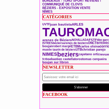
BORDEAUX - TORO SPORT REVIENS !
COMMUNIQUÉ DE CLOVIS
BÉZIERS - EXPOSITION VENTE
NÎMES
CATÉGORIES
ARLES
juan bautista
UVTF
TAUROMAC
arenes de Béziers
FSTF
NOVILLADA
tibo garc
ONCT
ISTRES
béziers
arenes de beziers
BITERRO
boujan
corri
ETBM
carlos olsina
robert margé
UTB
christian parejo
musée taurin de béziers
beziers
NIMES
revue
cayetano ortiz
toros
tomas cerqueira
sebastien castella
fctb
boujan sur libron
NEWSLETTER
FACEBOOK