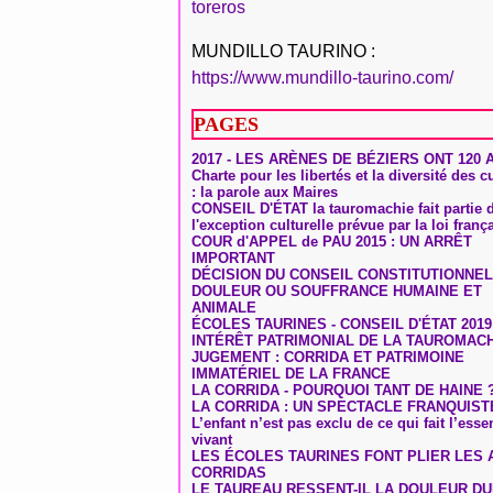
toreros
MUNDILLO TAURINO :
https://www.mundillo-taurino.com/
PAGES
2017 - LES ARÈNES DE BÉZIERS ONT 120 
Charte pour les libertés et la diversité des c
: la parole aux Maires
CONSEIL D'ÉTAT la tauromachie fait partie 
l'exception culturelle prévue par la loi franç
COUR d'APPEL de PAU 2015 : UN ARRÊT
IMPORTANT
DÉCISION DU CONSEIL CONSTITUTIONNEL
DOULEUR OU SOUFFRANCE HUMAINE ET
ANIMALE
ÉCOLES TAURINES - CONSEIL D'ÉTAT 2019
INTÉRÊT PATRIMONIAL DE LA TAUROMAC
JUGEMENT : CORRIDA ET PATRIMOINE
IMMATÉRIEL DE LA FRANCE
LA CORRIDA - POURQUOI TANT DE HAINE 
LA CORRIDA : UN SPECTACLE FRANQUIST
L’enfant n’est pas exclu de ce qui fait l’ess
vivant
LES ÉCOLES TAURINES FONT PLIER LES A
CORRIDAS
LE TAUREAU RESSENT-IL LA DOULEUR D