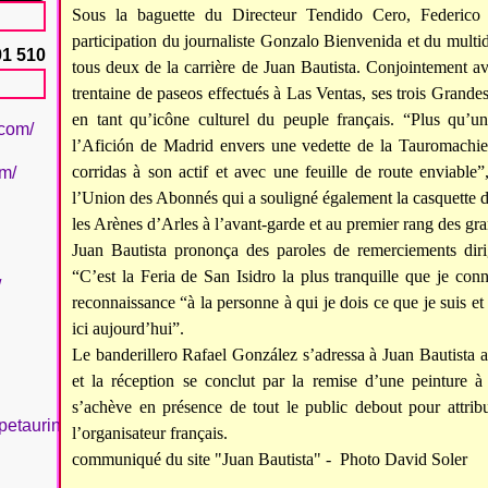
Sous la baguette du Directeur Tendido Cero, Federico
participation du journaliste Gonzalo Bienvenida et du mult
91 510
tous deux de la carrière de Juan Bautista. Conjointement ave
trentaine de paseos effectués à Las Ventas, ses trois Grandes
en tant qu’icône culturel du peuple français. “Plus qu’
.com/
l’Afición de Madrid envers une vedette de la Tauromachie 
corridas à son actif et avec une feuille de route enviable
om/
l’Union des Abonnés qui a souligné également la casquette d
les Arènes d’Arles à l’avant-garde et au premier rang des g
Juan Bautista prononça des paroles de remerciements dir
“C’est la Feria de San Isidro la plus tranquille que je conna
/
reconnaissance “à la personne à qui je dois ce que je suis et 
ici aujourd’hui”.
Le banderillero Rafael González s’adressa à Juan Bautista 
et la réception se conclut par la remise d’une peinture 
s’achève en présence de tout le public debout pour attrib
petaurinboujan/
l’organisateur français.
communiqué du site "Juan Bautista" - Photo David Soler