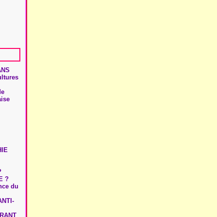
ANS
ultures
de
aise
HIE
?
E ?
ence du
NTI-
URANT