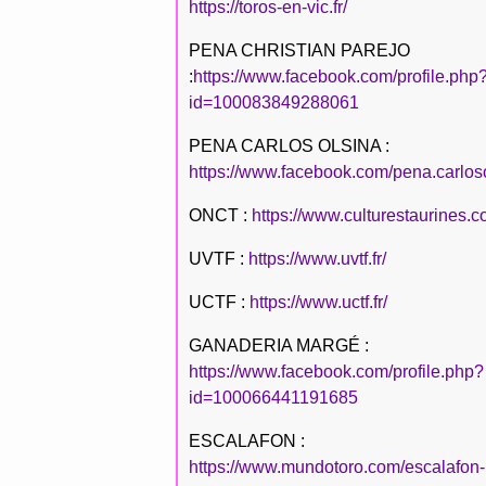
https://toros-en-vic.fr/
PENA CHRISTIAN PAREJO
:
https://www.facebook.com/profile.php
id=100083849288061
PENA CARLOS OLSINA :
https://www.facebook.com/pena.carlos
ONCT :
https://www.culturestaurines.c
UVTF :
https://www.uvtf.fr/
UCTF :
https://www.uctf.fr/
GANADERIA MARGÉ :
https://www.facebook.com/profile.php?
id=100066441191685
ESCALAFON :
https://www.mundotoro.com/escalafon-