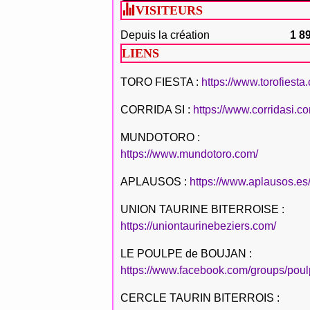
VISITEURS
Depuis la création
1 8
LIENS
TORO FIESTA :
https://www.torofiesta
CORRIDA SI :
https://www.corridasi.c
MUNDOTORO :
https://www.mundotoro.com/
APLAUSOS :
https://www.aplausos.es
UNION TAURINE BITERROISE :
https://uniontaurinebeziers.com/
LE POULPE de BOUJAN :
https://www.facebook.com/groups/poul
CERCLE TAURIN BITERROIS :