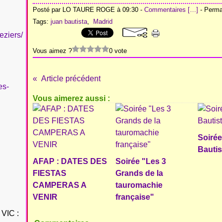
Posté par LO TAURE ROGE à 09:30 -
Commentaires [
…
]
- Permal
Tags:
juan bautista
,
Madrid
eziers/
Vous aimez ?
0 vote
Article précédent
es-
Vous aimerez aussi :
Soiré
Bautis
AFAP : DATES DES
Soirée "Les 3
FIESTAS
Grands de la
CAMPERAS A
tauromachie
VENIR
française"
VIC :