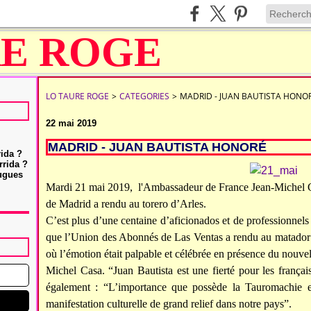
LO TAURE ROGE
>
CATEGORIES
>
MADRID - JUAN BAUTISTA HONO
22 mai 2019
MADRID - JUAN BAUTISTA HONORÉ
rida ?
rrida ?
Hugues
Mardi 21 mai 2019, l'Ambassadeur de France Jean-Michel C
de Madrid a rendu au torero d’Arles.
C’est plus d’une centaine d’aficionados et de professionnels
que l’Union des Abonnés de Las Ventas a rendu au matador f
où l’émotion était palpable et célébrée en présence du nou
Michel Casa. “Juan Bautista est une fierté pour les frança
également : “L’importance que possède la Tauromachie e
manifestation culturelle de grand relief dans notre pays”.