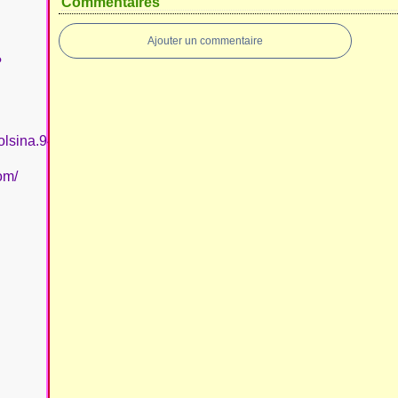
Commentaires
Ajouter un commentaire
?
olsina.94
om/