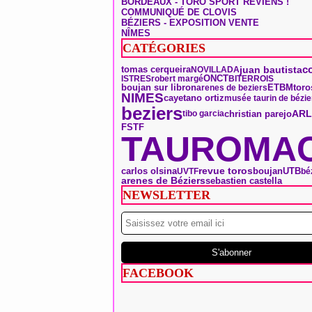
BORDEAUX - TORO SPORT REVIENS !
COMMUNIQUÉ DE CLOVIS
BÉZIERS - EXPOSITION VENTE
NÎMES
CATÉGORIES
tomas cerqueira
c
juan bautista
NOVILLADA
ONCT
ISTRES
robert margé
BITERROIS
toro
boujan sur libron
ETBM
arenes de beziers
NIMES
cayetano ortiz
musée taurin de bézie
beziers
ARL
christian parejo
tibo garcia
FSTF
TAUROMAC
boujan
carlos olsina
revue toros
UTB
UVTF
bé
arenes de Béziers
sebastien castella
NEWSLETTER
FACEBOOK