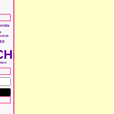
orrida
s
rs
fctb
ES
HIE
ziers