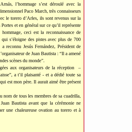
 Arnás, l’hommage s’est déroulé avec la
idimensionnel Paco March, très connaisseurs
c le torero d’Arles, ils sont revenus sur la
 Portes et en général sur ce qu’il représente
un hommage, ceci est la reconnaissance de
qui s’éloigne des pistes avec plus de 700
”, a reconnu Jesús Fernández, Président de
’organisateur de Juan Bautista : “Il a amené
randes scènes du monde”.
igées aux organisateurs de la réception –
isse”, a t’il plaisanté - et a dédié toute sa
qui est mon père. Il aurait aimé être présent
au nom de tous les membres de sa cuadrilla,
à Juan Bautista avant que la cérémonie ne
uer une chaleureuse ovation au torero et à