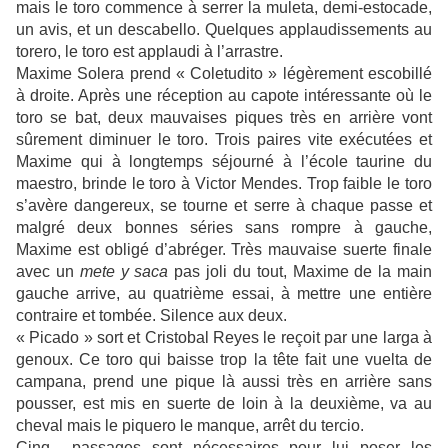
mais le toro commence à serrer la muleta, demi-estocade,
un avis, et un descabello. Quelques applaudissements au
torero, le toro est applaudi à l’arrastre.
Maxime Solera prend « Coletudito » légèrement escobillé
à droite. Après une réception au capote intéressante où le
toro se bat, deux mauvaises piques très en arrière vont
sûrement diminuer le toro. Trois paires vite exécutées et
Maxime qui à longtemps séjourné à l’école taurine du
maestro, brinde le toro à Victor Mendes. Trop faible le toro
s’avère dangereux, se tourne et serre à chaque passe et
malgré deux bonnes séries sans rompre à gauche,
Maxime est obligé d’abréger. Très mauvaise suerte finale
avec un
mete y saca
pas joli du tout, Maxime de la main
gauche arrive, au quatrième essai, à mettre une entière
contraire et tombée. Silence aux deux.
« Picado » sort et Cristobal Reyes le reçoit par une larga à
genoux. Ce toro qui baisse trop la tête fait une vuelta de
campana, prend une pique là aussi très en arrière sans
pousser, est mis en suerte de loin à la deuxième, va au
cheval mais le piquero le manque, arrêt du tercio.
Cinq passages sont nécessaires pour lui poser les