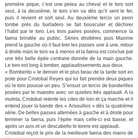
première pique, c’est une pelea au cheval et le toro sort
seul, à la deuxième, le toro s’en va dès qu’il sent le fer,
puis il revient et sort seul. Au deuxième tercio un peon
tombe près du burladero se fait bousculer et déchirer
l’habit par le toro. Les trois paires posées, commence la
faena brindée au public. Séries droitières puis Maxime
prend la gauche où il faut tirer les passes une à une, retour
à droite mais le toro va à menos et la faena est conclue par
une très belle épée contraire donnée de la main gauche.
Le toro est long à tomber, applaudissements aux deux.
« Bomberito » le dernier et le plus beau de la tarde sort en
piste pour Cristobal Reyes qui lui fait prendre deux piques
où le toro pousse un peu. S’ensuit un tercio de banderilles
posées par le maestro avec un quiebro très applaudi. A la
muleta, Cristobal retente les cites de loin et ça marche et il
entend jouer la bande des « Arsouillos » dès la quatrième
série. De belles passes alternées à gauche et à droite pour
terminer la faena, puis l’épée mais celle-ci est basse, et
après un avis et un descabello le torero est applaudi.
Cristobal reçoit le prix de la meilleure faena des mains de