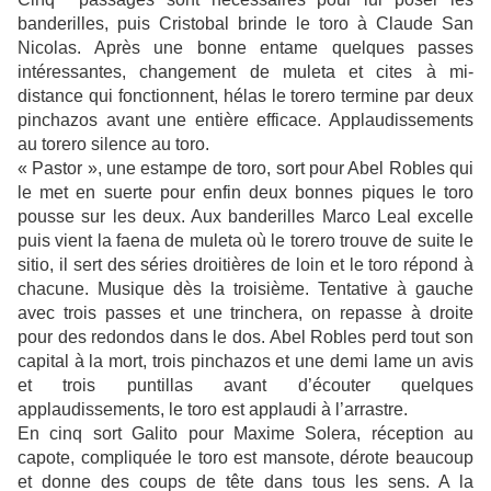
banderilles, puis Cristobal brinde le toro à Claude San
Nicolas. Après une bonne entame quelques passes
intéressantes, changement de muleta et cites à mi-
distance qui fonctionnent, hélas le torero termine par deux
pinchazos avant une entière efficace. Applaudissements
au torero silence au toro.
« Pastor », une estampe de toro, sort pour Abel Robles qui
le met en suerte pour enfin deux bonnes piques le toro
pousse sur les deux. Aux banderilles Marco Leal excelle
puis vient la faena de muleta où le torero trouve de suite le
sitio, il sert des séries droitières de loin et le toro répond à
chacune. Musique dès la troisième. Tentative à gauche
avec trois passes et une trinchera, on repasse à droite
pour des redondos dans le dos. Abel Robles perd tout son
capital à la mort, trois pinchazos et une demi lame un avis
et trois puntillas avant d’écouter quelques
applaudissements, le toro est applaudi à l’arrastre.
En cinq sort Galito pour Maxime Solera, réception au
capote, compliquée le toro est mansote, dérote beaucoup
et donne des coups de tête dans tous les sens. A la