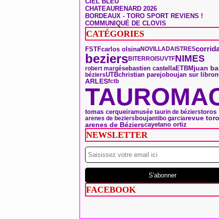
CIEL BLEU
CHATEAURENARD 2026
BORDEAUX - TORO SPORT REVIENS !
COMMUNIQUÉ DE CLOVIS
CATÉGORIES
corrid
FSTF
carlos olsina
NOVILLADA
ISTRES
beziers
NIMES
BITERROIS
UVTF
sebastien castella
ETBM
juan ba
robert margé
UTB
christian parejo
boujan sur libron
béziers
ARLES
fctb
TAUROMAC
tomas cerqueira
toros
musée taurin de béziers
boujan
revue tor
arenes de beziers
tibo garcia
arenes de Béziers
cayetano ortiz
NEWSLETTER
FACEBOOK