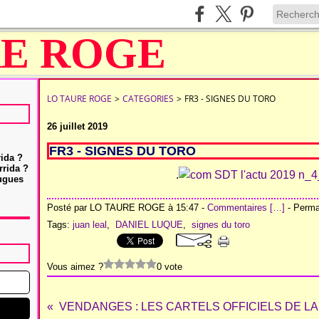
LO TAURE ROGE
>
CATEGORIES
>
FR3 - SIGNES DU TORO
26 juillet 2019
FR3 - SIGNES DU TORO
rida ?
rrida ?
.
Hugues
Posté par LO TAURE ROGE à 15:47 -
Commentaires [
…
]
- Permal
Tags:
juan leal
,
DANIEL LUQUE
,
signes du toro
Vous aimez ?
0 vote