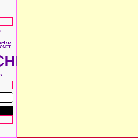
a
utista
ONCT
HIE
os