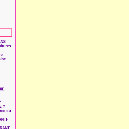
ANS
ultures
de
aise
HIE
?
E ?
ence du
NTI-
URANT