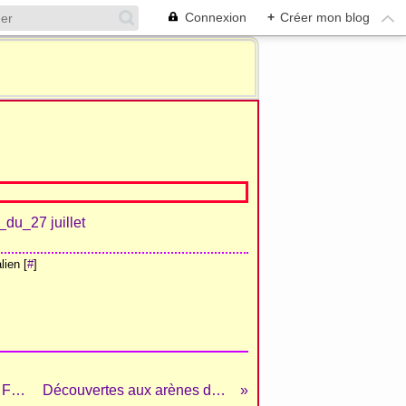
Connexion
+
Créer mon blog
ien [
#
]
VENDANGES : LES CARTELS OFFICIELS DE LA FERIA DE NÎMES
Découvertes aux arènes de Béziers...