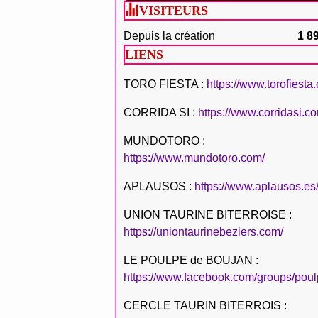
VISITEURS
Depuis la création
1 8
LIENS
TORO FIESTA :
https://www.torofiesta
CORRIDA SI :
https://www.corridasi.c
MUNDOTORO :
https://www.mundotoro.com/
APLAUSOS :
https://www.aplausos.es
UNION TAURINE BITERROISE :
https://uniontaurinebeziers.com/
LE POULPE de BOUJAN :
https://www.facebook.com/groups/poul
CERCLE TAURIN BITERROIS :