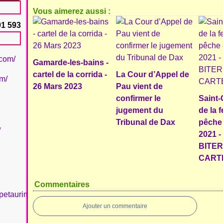
Vous aimerez aussi :
91 593
.com/
Gamarde-les-bains -
cartel de la corrida -
La Cour d’Appel de
om/
26 Mars 2023
Pau vient de
confirmer le
Saint-G
jugement du
de la f
Tribunal de Dax
pêche 
/
2021 
BITER
CART
Commentaires
petaurinboujan/
Ajouter un commentaire