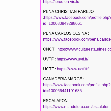
https://toros-en-vic.fr/
PENA CHRISTIAN PAREJO
:
https://www.facebook.com/profile.php
id=100083849288061
PENA CARLOS OLSINA :
https://www.facebook.com/pena.carlos
ONCT :
https://www.culturestaurines.c
UVTF :
https://www.uvtf.fr/
UCTF :
https://www.uctf.fr/
GANADERIA MARGÉ :
https://www.facebook.com/profile.php?
id=100066441191685
ESCALAFON :
https://www.mundotoro.com/escalafon-