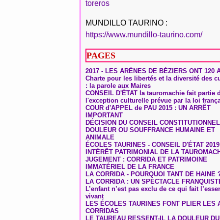
toreros
MUNDILLO TAURINO :
https://www.mundillo-taurino.com/
PAGES
2017 - LES ARÈNES DE BÉZIERS ONT 120 
Charte pour les libertés et la diversité des c
: la parole aux Maires
CONSEIL D'ÉTAT la tauromachie fait partie 
l'exception culturelle prévue par la loi franç
COUR d'APPEL de PAU 2015 : UN ARRÊT
IMPORTANT
DÉCISION DU CONSEIL CONSTITUTIONNEL
DOULEUR OU SOUFFRANCE HUMAINE ET
ANIMALE
ÉCOLES TAURINES - CONSEIL D'ÉTAT 2019
INTÉRÊT PATRIMONIAL DE LA TAUROMAC
JUGEMENT : CORRIDA ET PATRIMOINE
IMMATÉRIEL DE LA FRANCE
LA CORRIDA - POURQUOI TANT DE HAINE 
LA CORRIDA : UN SPECTACLE FRANQUIST
L’enfant n’est pas exclu de ce qui fait l’ess
vivant
LES ÉCOLES TAURINES FONT PLIER LES A
CORRIDAS
LE TAUREAU RESSENT-IL LA DOULEUR D