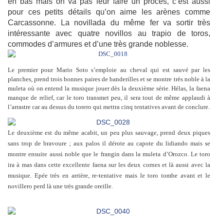
en bas mais on va pas leur faire un procès, c’est aussi
pour ces petits détails qu’on aime les arènes comme
Carcassonne. La novillada du même fer va sortir très
intéressante avec quatre novillos au trapio de toros,
commodes d’armures et d’une très grande noblesse.
Le premier pour Mario Soto s’emploie au cheval qui est sauvé par les
planches, prend trois bonnes paires de banderilles et se montre très noble à la
muleta où on entend la musique jouer dès la deuxième série. Hélas, la faena
manque de relief, car le toro transmet peu, il sera tout de même applaudi à
l’arrastre car au dessus du torero qui mettra cinq tentatives avant de conclure.
Le deuxième est du même acabit, un peu plus sauvage, prend deux piques
sans trop de bravoure ; aux palos il dérote au capote du lidiando mais se
montre ensuite aussi noble que le frangin dans la muleta d’Orozco. Le toro
ira à mas dans cette excellente faena sur les deux cornes et là aussi avec la
musique. Epée très en arrière, re-tentative mais le toro tombe avant et le
novillero perd là une très grande oreille.