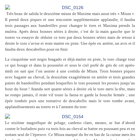
Très beau de salida le deuxième miura de Maxime mais aussi très « Miura ».
Il prend deux piques et une rencontre supplémentaire applaudie, il faudra
trois passages aux banderilles pour changer le tiers et Maxima prends la
muleta. Après deux bonnes séries à droite, c’est de la main gauche que le
torero va essayer de réduire ce toro par deux bonnes séries mais de retour à
droite le toro s’avise et reste maitre en piste. Une épée en arrière, un avis et il
faudra deux descabellos pour en finir.
La cinquième sort negro bragado et déjà maitre en piste, le toro charge tout
ce qui bouge et dans la poussière et sous le ciel perlé de gris de cet après-
midi on sait que l’on assiste à une corrida de Miura. Trois bonnes piques
avec bagarre au cheval, la deuxième exagérément en arrière et trois grandes
paires de banderilles pendant lesquelles le toro poursuit les peones jusqu’au
bout du bout ! Aranda sert quatre séries à droite où le toro mets la tête, mais
ne romps jamais, il reste vif toute la faena et garde la bouche fermée ; une
épée tombée puis une tentative de descabello mais le toro tombe avant,
applaudissements au torero et à l’arrastre du toro
Le sixième magnifique de pelage, cardeno claro, meano, se bat d’abord
contre le burladero puis va trois fois au cheval se battre en poussant peu et en
sortant seul de l’épreuve. Ce Miura marqué du fer en bas de la cuisse mets les