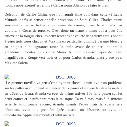
trompe appelez-moi) a permis à Carcassonne Aficion de faire le plein.
Défection de Carlos Olsina que l’on aurait aimé voir dans cette véritable
Miurada, après sa sensationnelle prestation de Saint Gilles. Charles aurait
surement aimé se frotter à ce genre de course, mais le sort n’a pas
voulu… « Cosas de toros ». C’est donc un mano a mano qui a peut être
enlevé de la fougue chez les deux rescapés de cet été dangereux car
ils
ont eu
à gérer trois toros chacun et Maxime en particulier diminué par une blessure
au poignet a du aguanter toute la tarde avant de couper une oreille
grandement méritée au sixième Miura. A noter les deux capes de paseo
magnifiques : Rouge vert noir et or pour Carlos Aranda, plata y oro pour
Maxime Solera.
Le premier novillo va peu s’employer au cheval, parait avoir un problème
sur les pattes avant, prend seulement deux paires et s’avère faible à la muleta
en début de faena, Aranda va tout de même arriver à le faire passer sur les
deux cornes et le président mets la musique. Ça va à mas, mais à la sixième
série le toro tombe encore, Aranda prends l’épée mais la suerte sera
laborieuse avec une première épée trasera, un désarme, un avis, un
descabello. Applaudissements et salut au tiers.