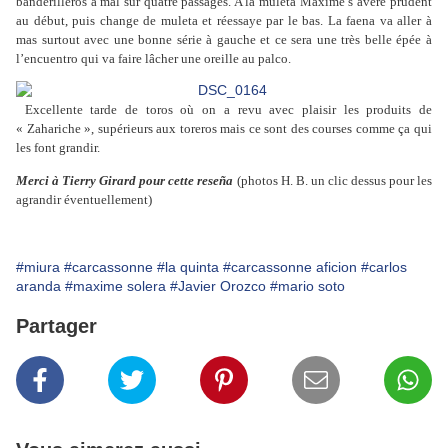
banderilleros à mal sur quatre passages. A la muleta Maxime s’avère prudent
au début, puis change de muleta et
réessaye
par le bas. La faena va aller à
mas surtout avec une bonne série à gauche et ce sera une très belle épée à
l’encuentro qui va faire lâcher une oreille au palco.
Excellente tarde de toros où on a revu avec plaisir les produits de
« Zahariche », supérieurs aux toreros mais ce sont des courses comme ça qui
les font grandir.
Merci à Tierry Girard pour cette
reseña
(photos H. B. un clic dessus pour les
agrandir éventuellement)
#miura
#carcassonne
#la quinta
#carcassonne aficion
#carlos
aranda
#maxime solera
#Javier Orozco
#mario soto
Partager