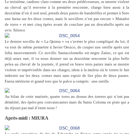
Le troisième, cardeno claro comme ses deux prédécesseurs, se montre violent
au cheval qu’il renverse à la première rencontre, charge bien aussi à la
deuxième d’où il sort seul, prends deux paires de banderilles et permet à Soto
une faena sur les deux cornes, mais le novillero n’est pas encore « Matador
de toros » et met cinq épées avant de conclure par un descabello après un
avis. Silence.
Le dernier novillo de « La Quinta » va s’avérer le plus compliqué du lot, il
va tout de même permettre à Javier Orozco, de couper une oreille après une
lidia mouvementée. Ce novillo Santacolomeño est negro Zaïno, ce qui est
déjà assez rare, il va nous donner sur sa deuxième rencontre la plus belle
pelea au cheval de la journée, il prend en brave trois paires mais se montre
violent et imprévisible dans ses charges, idem à la muleta où le torero le fait
imbestir sur les deux cornes mais sans espoir de lier plus de deux passes.
Faena méritoire et grand toro que le palco a compris : une oreille.
Au bilan de cette matinée, quatre toros au dessus des toreros qui n’ont pas
démérité, des épées peu convaincantes mais du Santa Coloma en piste qui a
du réjouir pas mal d’entre nous !
Après-midi : MIURA
La seule apparition du fer de Zahariche en France cette année (si je me