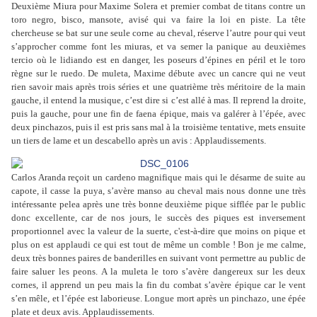
Deuxième Miura pour Maxime Solera et premier combat de titans contre un
toro negro, bisco, mansote, avisé qui va faire la loi en piste. La tête
chercheuse se bat sur une seule corne au cheval, réserve l’autre pour qui veut
s’approcher comme font les miuras, et va semer la panique au deuxièmes
tercio où le lidiando est en danger, les poseurs d’épines en péril et le toro
règne sur le ruedo. De muleta, Maxime débute avec un cancre qui ne veut
rien savoir mais après trois séries et une quatrième très méritoire de la main
gauche, il entend la musique, c’est dire si c’est allé à mas. Il reprend la droite,
puis la gauche, pour une fin de faena épique, mais va galérer à l’épée, avec
deux pinchazos, puis il est pris sans mal à la troisième tentative, mets ensuite
un tiers de lame et un descabello après un avis : Applaudissements.
Carlos Aranda reçoit un cardeno magnifique mais qui le désarme de suite au
capote, il casse la puya, s’avère manso au cheval mais nous donne une très
intéressante pelea après une très bonne deuxième pique sifflée par le public
donc excellente, car de nos jours, le succès des piques est inversement
proportionnel avec la valeur de la suerte, c'est-à-dire que moins on pique et
plus on est applaudi ce qui est tout de même un comble ! Bon je me calme,
deux très bonnes paires de banderilles en suivant vont permettre au public de
faire saluer les peons. A la muleta le toro s’avère dangereux sur les deux
cornes, il apprend un peu mais la fin du combat s’avère épique car le vent
s’en mêle, et l’épée est laborieuse. Longue mort après un pinchazo, une épée
plate et deux avis. Applaudissements.