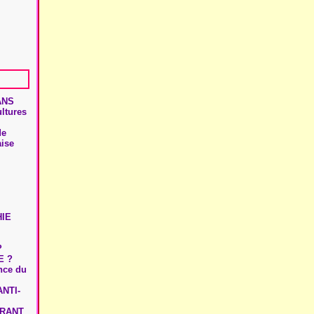
ANS
ultures
de
aise
HIE
?
E ?
ence du
NTI-
URANT