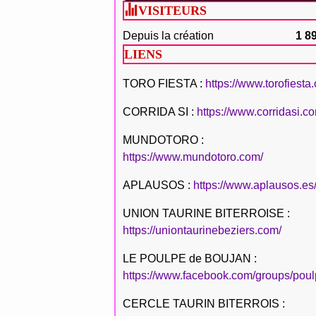
VISITEURS
Depuis la création
1 8
LIENS
TORO FIESTA :
https://www.torofiesta
CORRIDA SI :
https://www.corridasi.c
MUNDOTORO :
https://www.mundotoro.com/
APLAUSOS :
https://www.aplausos.es
UNION TAURINE BITERROISE :
https://uniontaurinebeziers.com/
LE POULPE de BOUJAN :
https://www.facebook.com/groups/poul
CERCLE TAURIN BITERROIS :