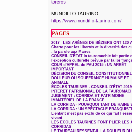
toreros
MUNDILLO TAURINO :
https://www.mundillo-taurino.com/
PAGES
2017 - LES ARÈNES DE BÉZIERS ONT 120 
Charte pour les libertés et la diversité des c
: la parole aux Maires
CONSEIL D'ÉTAT la tauromachie fait partie 
l'exception culturelle prévue par la loi franç
COUR d'APPEL de PAU 2015 : UN ARRÊT
IMPORTANT
DÉCISION DU CONSEIL CONSTITUTIONNEL
DOULEUR OU SOUFFRANCE HUMAINE ET
ANIMALE
ÉCOLES TAURINES - CONSEIL D'ÉTAT 2019
INTÉRÊT PATRIMONIAL DE LA TAUROMAC
JUGEMENT : CORRIDA ET PATRIMOINE
IMMATÉRIEL DE LA FRANCE
LA CORRIDA - POURQUOI TANT DE HAINE 
LA CORRIDA : UN SPECTACLE FRANQUIST
L’enfant n’est pas exclu de ce qui fait l’ess
vivant
LES ÉCOLES TAURINES FONT PLIER LES A
CORRIDAS
LE TAUREAU RESSENT-IL LA DOULEUR D