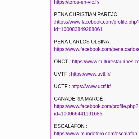
https://toros-en-vic.fr/
PENA CHRISTIAN PAREJO
:
https://www.facebook.com/profile.php
id=100083849288061
PENA CARLOS OLSINA :
https://www.facebook.com/pena.carlos
ONCT :
https://www.culturestaurines.c
UVTF :
https://www.uvtf.fr/
UCTF :
https://www.uctf.fr/
GANADERIA MARGÉ :
https://www.facebook.com/profile.php?
id=100066441191685
ESCALAFON :
https://www.mundotoro.com/escalafon-