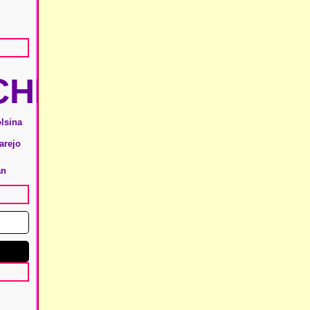
HIE
olsina
arejo
an