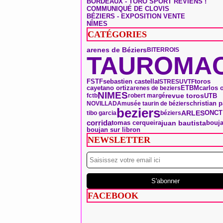
BORDEAUX - TORO SPORT REVIENS !
COMMUNIQUÉ DE CLOVIS
BÉZIERS - EXPOSITION VENTE
NÎMES
CATÉGORIES
arenes de Béziers
BITERROIS
TAUROMAC
toros
FSTF
sebastien castella
ISTRES
UVTF
ETBM
carlos 
cayetano ortiz
arenes de beziers
NIMES
revue toros
UTB
fctb
robert margé
christian p
NOVILLADA
musée taurin de béziers
beziers
ARLES
ONCT
tibo garcia
béziers
corrida
tomas cerqueira
bouj
juan bautista
boujan sur libron
NEWSLETTER
FACEBOOK