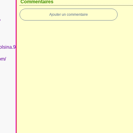
Commentaires
Ajouter un commentaire
?
olsina.94
om/