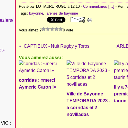
Posté par LO TAURE ROGE à 12:10 -
Commentaires [
…
]
- Permal
Tags:
bayonne
,
arenes de bayonne
eziers/
Vous aimez ?
0 vote
CAPTIEUX - Nuit Rugby y Toros
ARLE
es-
Vous aimerez aussi :
corridas : «merci
Aymeric Caron !»
Il y a 
Ville de Bayonne
premie
TEMPORADA 2023 -
taurin
5 corridas et 2
novilladas
VIC :