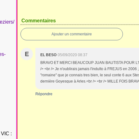
Commentaires
eziers/
Ajouter un commentaire
E
es-
EL BESO
05/09/2020 08:37
BRAVO ET MERCI BEAUCOUP JUAN BAUTISTA POUR L'
/> <br /> Je n'oublirais jamais l'indulto à FREJUS en 2006
"romaine" que je connais tres bien, le seul conte 6 aux Stes
dernière Goyesque à Arles.<br /> <br /> MILLE FOIS BR
Répondre
VIC :