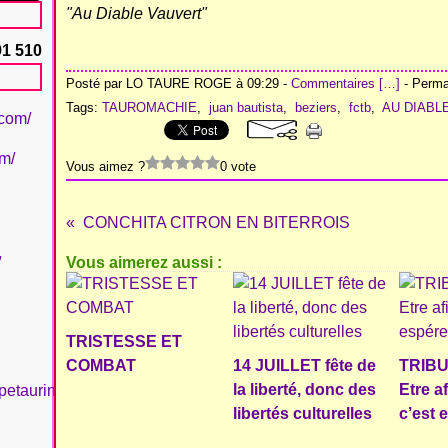
"Au Diable Vauvert"
91 510
Posté par LO TAURE ROGE à 09:29 -
Commentaires [
…
]
- Permal
Tags:
TAUROMACHIE
,
juan bautista
,
beziers
,
fctb
,
AU DIABL
.com/
om/
Vous aimez ?
0 vote
CONCHITA CITRON EN BITERROIS
/
Vous aimerez aussi :
TRISTESSE ET
COMBAT
14 JUILLET fête de
TRIBU
la liberté, donc des
Etre a
petaurinboujan/
libertés culturelles
c’est 