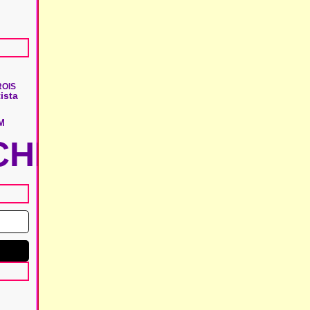
ROIS
ista
M
HIE