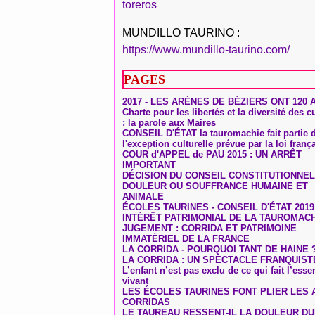
toreros
MUNDILLO TAURINO :
https://www.mundillo-taurino.com/
PAGES
2017 - LES ARÈNES DE BÉZIERS ONT 120 
Charte pour les libertés et la diversité des c
: la parole aux Maires
CONSEIL D'ÉTAT la tauromachie fait partie 
l'exception culturelle prévue par la loi franç
COUR d'APPEL de PAU 2015 : UN ARRÊT
IMPORTANT
DÉCISION DU CONSEIL CONSTITUTIONNEL
DOULEUR OU SOUFFRANCE HUMAINE ET
ANIMALE
ÉCOLES TAURINES - CONSEIL D'ÉTAT 2019
INTÉRÊT PATRIMONIAL DE LA TAUROMAC
JUGEMENT : CORRIDA ET PATRIMOINE
IMMATÉRIEL DE LA FRANCE
LA CORRIDA - POURQUOI TANT DE HAINE 
LA CORRIDA : UN SPECTACLE FRANQUIST
L’enfant n’est pas exclu de ce qui fait l’ess
vivant
LES ÉCOLES TAURINES FONT PLIER LES A
CORRIDAS
LE TAUREAU RESSENT-IL LA DOULEUR D