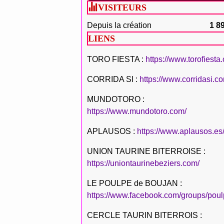
VISITEURS
Depuis la création
1 8
LIENS
TORO FIESTA :
https://www.torofiesta
CORRIDA SI :
https://www.corridasi.c
MUNDOTORO :
https://www.mundotoro.com/
APLAUSOS :
https://www.aplausos.es
UNION TAURINE BITERROISE :
https://uniontaurinebeziers.com/
LE POULPE de BOUJAN :
https://www.facebook.com/groups/poul
CERCLE TAURIN BITERROIS :