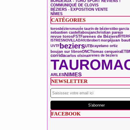
BORDEAUX - TORO SPORT REVIENS !
COMMUNIQUÉ DE CLOVIS
BÉZIERS - EXPOSITION VENTE
NÎMES
CATÉGORIES
toros
béziers
musée taurin de béziers
tibo garcia
boujan
sebastien castella
christian parejo
arenes de Béziers
revue toros
FSTF
BITER
juan baut
ISTRES
NOVILLADA
fctb
robert margé
beziers
UTB
UVTF
cayetano ortiz
ONCT
tomas cerqueira
boujan sur libron
ETB
corrida
carlos olsina
arenes de beziers
TAUROMAC
NIMES
ARLES
NEWSLETTER
FACEBOOK