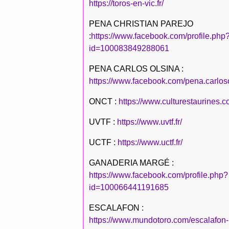
https://toros-en-vic.fr/
PENA CHRISTIAN PAREJO
:
https://www.facebook.com/profile.php
id=100083849288061
PENA CARLOS OLSINA :
https://www.facebook.com/pena.carlos
ONCT :
https://www.culturestaurines.c
UVTF :
https://www.uvtf.fr/
UCTF :
https://www.uctf.fr/
GANADERIA MARGÉ :
https://www.facebook.com/profile.php?
id=100066441191685
ESCALAFON :
https://www.mundotoro.com/escalafon-