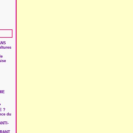
ANS
ultures
de
aise
HIE
?
E ?
ence du
NTI-
URANT