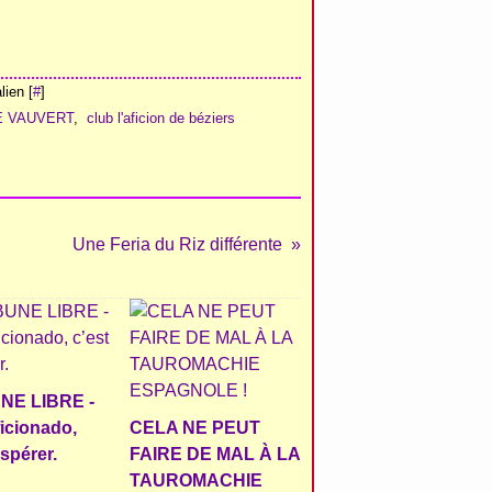
ien [
#
]
E VAUVERT
,
club l'aficion de béziers
Une Feria du Riz différente
NE LIBRE -
ficionado,
CELA NE PEUT
espérer.
FAIRE DE MAL À LA
TAUROMACHIE