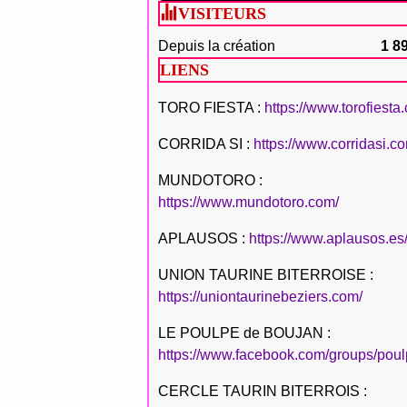
VISITEURS
Depuis la création
1 8
LIENS
TORO FIESTA :
https://www.torofiesta
CORRIDA SI :
https://www.corridasi.c
MUNDOTORO :
https://www.mundotoro.com/
APLAUSOS :
https://www.aplausos.es
UNION TAURINE BITERROISE :
https://uniontaurinebeziers.com/
LE POULPE de BOUJAN :
https://www.facebook.com/groups/poul
CERCLE TAURIN BITERROIS :