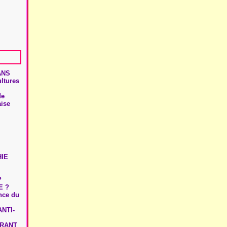
ANS
ultures
de
aise
HIE
?
E ?
ence du
NTI-
URANT