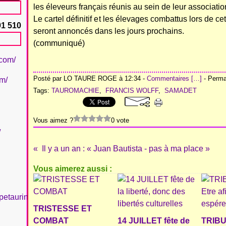
les éleveurs français réunis au sein de leur associati
Le cartel définitif et les élevages combattus lors de c
91 510
seront annoncés dans les jours prochains.
(communiqué)
.com/
Posté par LO TAURE ROGE à 12:34 -
Commentaires [
…
]
- Permal
om/
Tags:
TAUROMACHIE
,
FRANCIS WOLFF
,
SAMADET
Vous aimez ?
0 vote
/
Il y a un an : « Juan Bautista - pas à ma place »
Vous aimerez aussi :
petaurinboujan/
TRISTESSE ET
COMBAT
14 JUILLET fête de
TRIBU