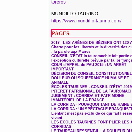
toreros
MUNDILLO TAURINO :
https://www.mundillo-taurino.com/
PAGES
2017 - LES ARÈNES DE BÉZIERS ONT 120 
Charte pour les libertés et la diversité des c
: la parole aux Maires
CONSEIL D'ÉTAT la tauromachie fait partie 
l'exception culturelle prévue par la loi franç
COUR d'APPEL de PAU 2015 : UN ARRÊT
IMPORTANT
DÉCISION DU CONSEIL CONSTITUTIONNEL
DOULEUR OU SOUFFRANCE HUMAINE ET
ANIMALE
ÉCOLES TAURINES - CONSEIL D'ÉTAT 2019
INTÉRÊT PATRIMONIAL DE LA TAUROMAC
JUGEMENT : CORRIDA ET PATRIMOINE
IMMATÉRIEL DE LA FRANCE
LA CORRIDA - POURQUOI TANT DE HAINE 
LA CORRIDA : UN SPECTACLE FRANQUIST
L’enfant n’est pas exclu de ce qui fait l’ess
vivant
LES ÉCOLES TAURINES FONT PLIER LES A
CORRIDAS
LE TAUREAU RESSENT-IL LA DOULEUR D