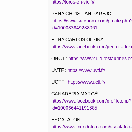
https://toros-en-vic.fr/
PENA CHRISTIAN PAREJO
:
https://www.facebook.com/profile.php
id=100083849288061
PENA CARLOS OLSINA :
https://www.facebook.com/pena.carlos
ONCT :
https://www.culturestaurines.c
UVTF :
https://www.uvtf.fr/
UCTF :
https://www.uctf.fr/
GANADERIA MARGÉ :
https://www.facebook.com/profile.php?
id=100066441191685
ESCALAFON :
https://www.mundotoro.com/escalafon-