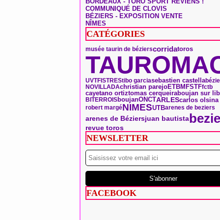
BORDEAUX - TORO SPORT REVIENS !
COMMUNIQUÉ DE CLOVIS
BÉZIERS - EXPOSITION VENTE
NÎMES
CATÉGORIES
corrida
toros
musée taurin de béziers
TAUROMAC
sebastien castella
UVTF
ISTRES
tibo garcia
bézie
christian parejo
ETBM
FSTF
NOVILLADA
fctb
tomas cerqueira
boujan sur li
cayetano ortiz
boujan
ONCT
ARLES
carlos olsina
BITERROIS
NIMES
UTB
robert margé
arenes de beziers
bezie
arenes de Béziers
juan bautista
revue toros
NEWSLETTER
FACEBOOK