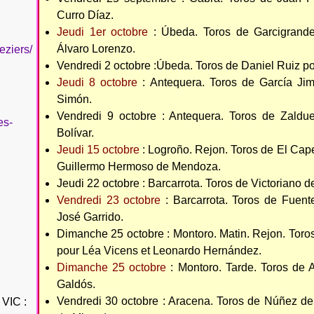
Curro Díaz.
Jeudi 1er octobre
: Úbeda. Toros de Garcigrande
Álvaro Lorenzo.
eziers/
Vendredi 2 octobre :Úbeda. Toros de Daniel Ruiz po
Jeudi 8 octobre
: Antequera. Toros de García Jim
Simón.
Vendredi 9 octobre : Antequera. Toros de Zaldu
es-
Bolívar.
Jeudi 15 octobre
: Logroño. Rejon. Toros de El Ca
Guillermo Hermoso de Mendoza.
Jeudi 22 octobre : Barcarrota. Toros de Victoriano d
Vendredi 23 octobre
: Barcarrota. Toros de Fuen
José Garrido.
Dimanche 25 octobre : Montoro. Matin. Rejon. Tor
pour Léa Vicens et Leonardo Hernández.
Dimanche 25 octobre
: Montoro. Tarde. Toros de 
Galdós.
Vendredi 30 octobre : Aracena. Toros de Núñez del
VIC :