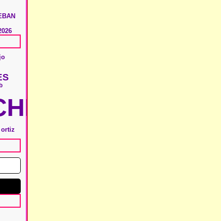
EBAN
2026
jo
ES
b
HIE
ortiz