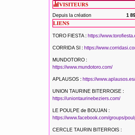
VISITEURS
Depuis la création
1 8
LIENS
TORO FIESTA :
https://www.torofiesta
CORRIDA SI :
https://www.corridasi.c
MUNDOTORO :
https://www.mundotoro.com/
APLAUSOS :
https://www.aplausos.es
UNION TAURINE BITERROISE :
https://uniontaurinebeziers.com/
LE POULPE de BOUJAN :
https://www.facebook.com/groups/poul
CERCLE TAURIN BITERROIS :