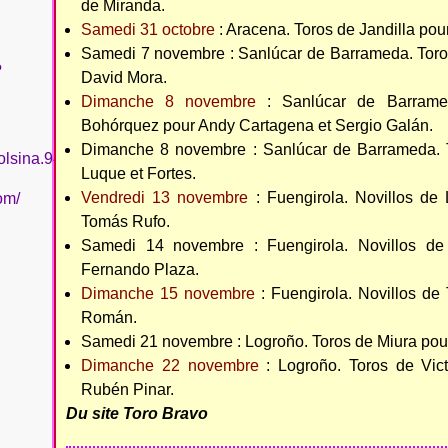
de Miranda.
Samedi 31 octobre
: Aracena. Toros de Jandilla po
Samedi 7 novembre : Sanlúcar de Barrameda. Toros
?
David Mora.
Dimanche 8 novembre
: Sanlúcar de Barramed
Bohórquez pour Andy Cartagena et Sergio Galán.
Dimanche 8 novembre : Sanlúcar de Barrameda. T
olsina.94
Luque et Fortes.
Vendredi 13 novembre
: Fuengirola. Novillos de 
om/
Tomás Rufo.
Samedi 14 novembre : Fuengirola. Novillos de 
Fernando Plaza.
Dimanche 15 novembre
: Fuengirola. Novillos de 
Román.
Samedi 21 novembre : Logroño. Toros de Miura pour
Dimanche 22 novembre
: Logroño. Toros de Vict
Rubén Pinar.
Du site Toro Bravo