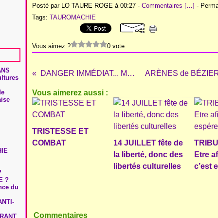
Posté par LO TAURE ROGE à 00:27 -
Commentaires [
…
]
- Permal
Tags:
TAUROMACHIE
Vous aimez ?
0 vote
ANS
DANGER IMMÉDIAT... MOBILISATION !
ultures
de
Vous aimerez aussi :
aise
TRISTESSE ET
COMBAT
14 JUILLET fête de
TRIBU
HIE
la liberté, donc des
Etre a
libertés culturelles
c’est 
?
E ?
ence du
NTI-
Commentaires
URANT