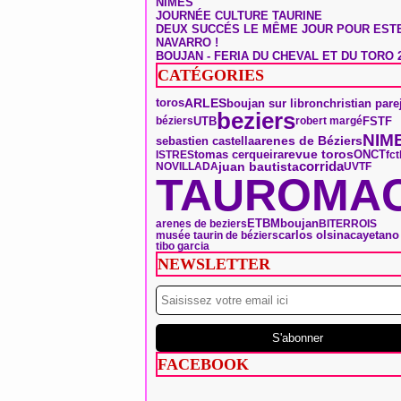
NÎMES
JOURNÉE CULTURE TAURINE
DEUX SUCCÉS LE MÊME JOUR POUR EST
NAVARRO !
BOUJAN - FERIA DU CHEVAL ET DU TORO 
CATÉGORIES
toros
ARLES
boujan sur libron
christian pare
beziers
UTB
FSTF
béziers
robert margé
NIM
arenes de Béziers
sebastien castella
tomas cerqueira
ONCT
revue toros
ISTRES
fct
corrida
juan bautista
NOVILLADA
UVTF
TAUROMAC
boujan
ETBM
arenes de beziers
BITERROIS
carlos olsina
musée taurin de béziers
cayetano 
tibo garcia
NEWSLETTER
FACEBOOK