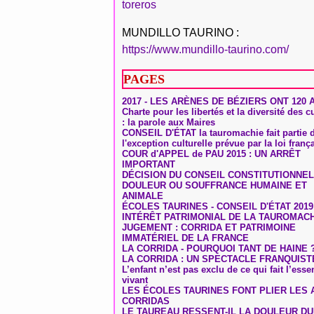
toreros
MUNDILLO TAURINO :
https://www.mundillo-taurino.com/
PAGES
2017 - LES ARÈNES DE BÉZIERS ONT 120 
Charte pour les libertés et la diversité des c
: la parole aux Maires
CONSEIL D'ÉTAT la tauromachie fait partie 
l'exception culturelle prévue par la loi franç
COUR d'APPEL de PAU 2015 : UN ARRÊT
IMPORTANT
DÉCISION DU CONSEIL CONSTITUTIONNEL
DOULEUR OU SOUFFRANCE HUMAINE ET
ANIMALE
ÉCOLES TAURINES - CONSEIL D'ÉTAT 2019
INTÉRÊT PATRIMONIAL DE LA TAUROMAC
JUGEMENT : CORRIDA ET PATRIMOINE
IMMATÉRIEL DE LA FRANCE
LA CORRIDA - POURQUOI TANT DE HAINE 
LA CORRIDA : UN SPECTACLE FRANQUIST
L’enfant n’est pas exclu de ce qui fait l’ess
vivant
LES ÉCOLES TAURINES FONT PLIER LES A
CORRIDAS
LE TAUREAU RESSENT-IL LA DOULEUR D