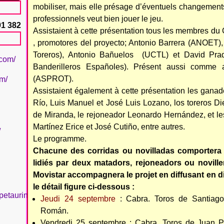
mobiliser, mais elle présage d’éventuels changements
professionnels veut bien jouer le jeu.
91 382
Assistaient à cette présentation tous les membres du 
, promotores del proyecto; Antonio Barrera (ANOET)
Toreros), Antonio Bañuelos (UCTL) et David Pra
.com/
Banderilleros Españoles). Présent aussi comme 
(ASPROT).
om/
Assistaient également à cette présentation les gan
Río, Luis Manuel et José Luis Lozano, los toreros Di
de Miranda, le rejoneador Leonardo Hernández, et l
Martínez Erice et José Cutiño, entre autres.
/
Le programme.
Chacune des corridas ou novilladas comportera q
lidiés par deux matadors, rejoneadors ou novill
Movistar accompagnera le projet en diffusant en d
le détail figure ci-dessous :
petaurinboujan/
Jeudi 24 septembre
: Cabra. Toros de Santiag
Román.
Vendredi 25 septembre : Cabra. Toros de Juan 