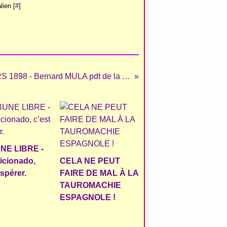
ien [
#
]
ARÈNES de BÉZIERS 1898 - Bernard MULA pdt de la FCTB sur Radio Ciel Bleu
NE LIBRE -
ficionado,
CELA NE PEUT
espérer.
FAIRE DE MAL À LA
TAUROMACHIE
ESPAGNOLE !