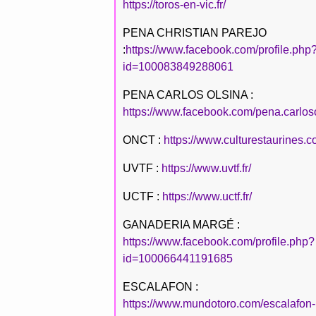
https://toros-en-vic.fr/
PENA CHRISTIAN PAREJO
:
https://www.facebook.com/profile.php
id=100083849288061
PENA CARLOS OLSINA :
https://www.facebook.com/pena.carlos
ONCT :
https://www.culturestaurines.c
UVTF :
https://www.uvtf.fr/
UCTF :
https://www.uctf.fr/
GANADERIA MARGÉ :
https://www.facebook.com/profile.php?
id=100066441191685
ESCALAFON :
https://www.mundotoro.com/escalafon-