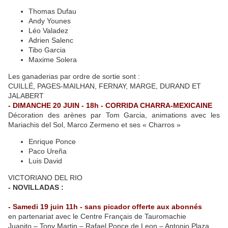
Thomas Dufau
Andy Younes
Léo Valadez
Adrien Salenc
Tibo Garcia
Maxime Solera
Les ganaderias par ordre de sortie sont :
CUILLÉ, PAGES-MAILHAN, FERNAY, MARGE, DURAND ET
JALABERT
- DIMANCHE 20 JUIN - 18h -
CORRIDA CHARRA-MEXICAINE
Décoration des arènes par Tom Garcia, animations avec les
Mariachis del Sol, Marco Zermeno et ses « Charros »
Enrique Ponce
Paco Ureña
Luis David
VICTORIANO DEL RIO
- NOVILLADAS :
- Samedi 19 juin 11h - s
ans picador offerte aux abonnés
en partenariat avec le Centre Français de Tauromachie
Juanito – Tony Martin – Rafael Ponce de Leon – Antonio Plaza