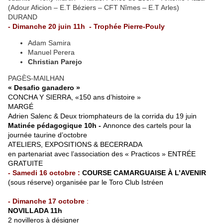
(Adour Aficion – E.T Béziers – CFT Nîmes – E.T Arles)
DURAND
- Dimanche 20 juin 11h - Trophée Pierre-Pouly
Adam Samira
Manuel Perera
Christian Parejo
PAGÈS-MAILHAN
« Desafio ganadero »
CONCHA Y SIERRA, «150 ans d’histoire »
MARGÉ
Adrien Salenc & Deux triomphateurs de la corrida du 19 juin
Matinée pédagogique 10h -
Annonce des cartels pour la
journée taurine d’octobre
ATELIERS, EXPOSITIONS & BECERRADA
en partenariat avec l’association des « Practicos » ENTRÉE
GRATUITE
- Samedi 16 octobre :
COURSE CAMARGUAISE À L’AVENIR
(sous réserve) organisée par le Toro Club Istréen
- Dimanche 17 octobre
:
NOVILLADA 11h
2 novilleros à désigner