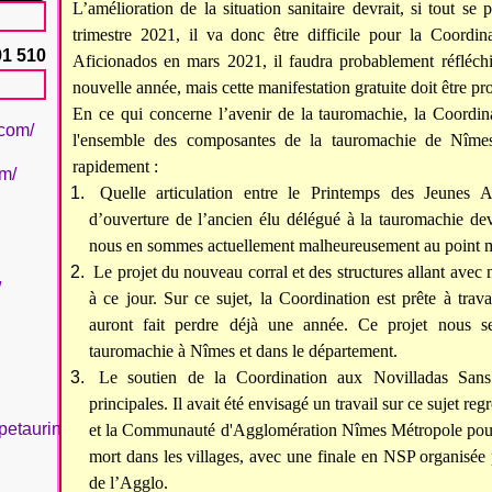
L’amélioration de la situation sanitaire devrait, si tout s
trimestre 2021, il va donc être difficile pour la Coordin
91 510
Aficionados en mars 2021, il faudra probablement réfléch
nouvelle année, mais cette manifestation gratuite doit être 
En ce qui concerne l’avenir de la tauromachie, la Coordina
.com/
l'ensemble des composantes de la tauromachie de Nîme
rapidement :
om/
Quelle articulation entre le Printemps des Jeunes Af
d’ouverture de l’ancien élu délégué à la tauromachie dev
nous en sommes actuellement malheureusement au point m
Le projet du nouveau corral et des structures allant avec n
/
à ce jour. Sur ce sujet, la Coordination est prête à trava
auront fait perdre déjà une année. Ce projet nous se
tauromachie à Nîmes et dans le département.
Le soutien de la Coordination aux Novilladas Sans
principales. Il avait été envisagé un travail sur ce sujet re
petaurinboujan/
et la Communauté d'Agglomération Nîmes Métropole pour 
mort dans les villages, avec une finale en NSP organisée 
de l’Agglo.