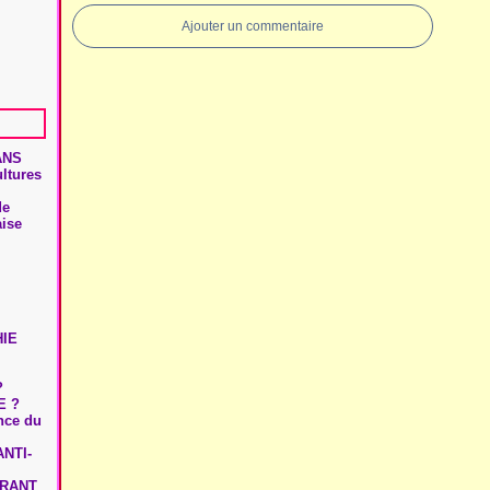
Ajouter un commentaire
ANS
ultures
de
aise
HIE
?
E ?
ence du
NTI-
URANT