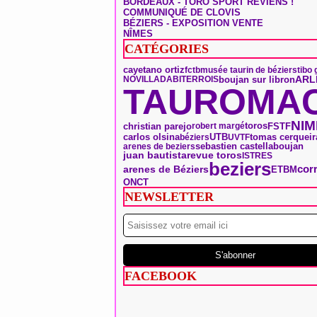
BORDEAUX - TORO SPORT REVIENS !
COMMUNIQUÉ DE CLOVIS
BÉZIERS - EXPOSITION VENTE
NÎMES
CATÉGORIES
cayetano ortiz
fctb
musée taurin de béziers
tibo 
ARL
boujan sur libron
NOVILLADA
BITERROIS
TAUROMAC
NIM
toros
christian parejo
FSTF
robert margé
tomas cerqueir
carlos olsina
UTB
béziers
UVTF
boujan
sebastien castella
arenes de beziers
juan bautista
revue toros
ISTRES
beziers
arenes de Béziers
cor
ETBM
ONCT
NEWSLETTER
FACEBOOK