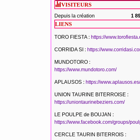
VISITEURS
Depuis la création
1 8
LIENS
TORO FIESTA :
https://www.torofiesta
CORRIDA SI :
https://www.corridasi.c
MUNDOTORO :
https://www.mundotoro.com/
APLAUSOS :
https://www.aplausos.es
UNION TAURINE BITERROISE :
https://uniontaurinebeziers.com/
LE POULPE de BOUJAN :
https://www.facebook.com/groups/poul
CERCLE TAURIN BITERROIS :