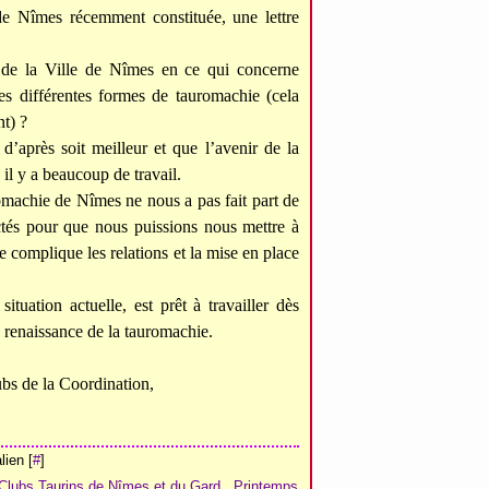
 Nîmes récemment constituée, une lettre
t de la Ville de Nîmes en ce qui concerne
s différentes formes de tauromachie (cela
t) ?
après soit meilleur et que l’avenir de la
 il y a beaucoup de travail.
romachie de Nîmes ne nous a pas fait part de
ctés pour que nous puissions nous mettre à
le complique les relations et la mise en place
tuation actuelle, est prêt à travailler dès
 renaissance de la tauromachie.
bs de la Coordination,
ien [
#
]
 Clubs Taurins de Nîmes et du Gard
,
Printemps