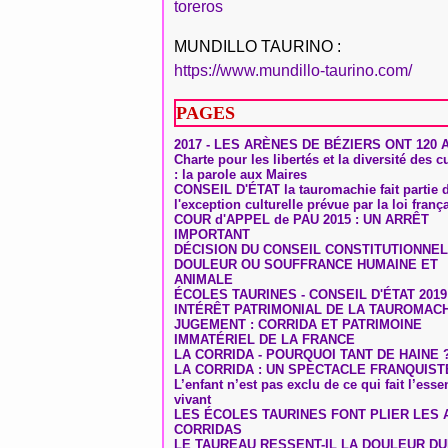
toreros
MUNDILLO TAURINO :
https://www.mundillo-taurino.com/
PAGES
2017 - LES ARÈNES DE BÉZIERS ONT 120 
Charte pour les libertés et la diversité des c
: la parole aux Maires
CONSEIL D'ÉTAT la tauromachie fait partie 
l'exception culturelle prévue par la loi franç
COUR d'APPEL de PAU 2015 : UN ARRÊT
IMPORTANT
DÉCISION DU CONSEIL CONSTITUTIONNEL
DOULEUR OU SOUFFRANCE HUMAINE ET
ANIMALE
ÉCOLES TAURINES - CONSEIL D'ÉTAT 2019
INTÉRÊT PATRIMONIAL DE LA TAUROMAC
JUGEMENT : CORRIDA ET PATRIMOINE
IMMATÉRIEL DE LA FRANCE
LA CORRIDA - POURQUOI TANT DE HAINE 
LA CORRIDA : UN SPECTACLE FRANQUIST
L’enfant n’est pas exclu de ce qui fait l’ess
vivant
LES ÉCOLES TAURINES FONT PLIER LES A
CORRIDAS
LE TAUREAU RESSENT-IL LA DOULEUR D