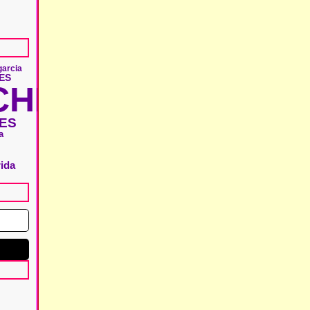
garcia
ES
HIE
ES
a
rida