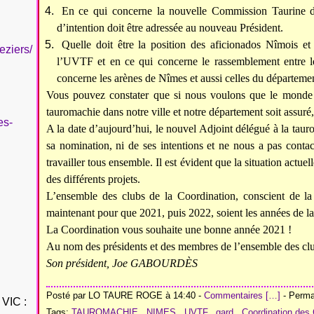
En ce qui concerne la nouvelle Commission Taurine de
d’intention doit être adressée au nouveau Président.
Quelle doit être la position des aficionados Nîmois e
eziers/
l’UVTF et en ce qui concerne le rassemblement entre le
concerne les arènes de Nîmes et aussi celles du départemen
Vous pouvez constater que si nous voulons que le monde d’
tauromachie dans notre ville et notre département soit assuré,
es-
A la date d’aujourd’hui, le nouvel Adjoint délégué à la tau
sa nomination, ni de ses intentions et ne nous a pas conta
travailler tous ensemble. Il est évident que la situation actuel
des différents projets.
L’ensemble des clubs de la Coordination, conscient de la si
maintenant pour que 2021, puis 2022, soient les années de la
La Coordination vous souhaite une bonne année 2021 !
Au nom des présidents et des membres de l’ensemble des clu
Son président, Joe GABOURDÈS
Posté par LO TAURE ROGE à 14:40 -
Commentaires [
…
]
- Permal
VIC :
Tags:
TAUROMACHIE
,
NIMES
,
UVTF
,
gard
,
Coordination des