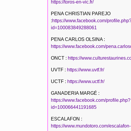
https://toros-en-vic.fr/
PENA CHRISTIAN PAREJO
:
https://www.facebook.com/profile.php
id=100083849288061
PENA CARLOS OLSINA :
https://www.facebook.com/pena.carlos
ONCT :
https://www.culturestaurines.c
UVTF :
https://www.uvtf.fr/
UCTF :
https://www.uctf.fr/
GANADERIA MARGÉ :
https://www.facebook.com/profile.php?
id=100066441191685
ESCALAFON :
https://www.mundotoro.com/escalafon-