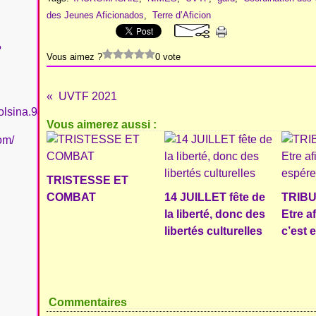
des Jeunes Aficionados
,
Terre d’Aficion
?
Vous aimez ?
0 vote
UVTF 2021
olsina.94
Vous aimerez aussi :
om/
TRISTESSE ET
COMBAT
14 JUILLET fête de
TRIBU
la liberté, donc des
Etre a
libertés culturelles
c’est 
Commentaires