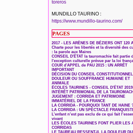
toreros
MUNDILLO TAURINO :
https://www.mundillo-taurino.com/
PAGES
2017 - LES ARÈNES DE BÉZIERS ONT 120 
Charte pour les libertés et la diversité des c
: la parole aux Maires
CONSEIL D'ÉTAT la tauromachie fait partie 
l'exception culturelle prévue par la loi franç
COUR d'APPEL de PAU 2015 : UN ARRÊT
IMPORTANT
DÉCISION DU CONSEIL CONSTITUTIONNEL
DOULEUR OU SOUFFRANCE HUMAINE ET
ANIMALE
ÉCOLES TAURINES - CONSEIL D'ÉTAT 2019
INTÉRÊT PATRIMONIAL DE LA TAUROMAC
JUGEMENT : CORRIDA ET PATRIMOINE
IMMATÉRIEL DE LA FRANCE
LA CORRIDA - POURQUOI TANT DE HAINE 
LA CORRIDA : UN SPECTACLE FRANQUIST
L’enfant n’est pas exclu de ce qui fait l’ess
vivant
LES ÉCOLES TAURINES FONT PLIER LES A
CORRIDAS
LE TAUREAU RESSENT-IL LA DOULEUR D