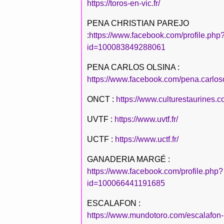
https://toros-en-vic.fr/
PENA CHRISTIAN PAREJO
:
https://www.facebook.com/profile.php
id=100083849288061
PENA CARLOS OLSINA :
https://www.facebook.com/pena.carlos
ONCT :
https://www.culturestaurines.c
UVTF :
https://www.uvtf.fr/
UCTF :
https://www.uctf.fr/
GANADERIA MARGÉ :
https://www.facebook.com/profile.php?
id=100066441191685
ESCALAFON :
https://www.mundotoro.com/escalafon-