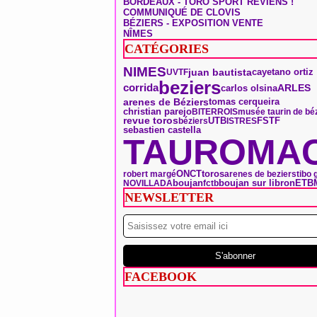
BORDEAUX - TORO SPORT REVIENS !
COMMUNIQUÉ DE CLOVIS
BÉZIERS - EXPOSITION VENTE
NÎMES
CATÉGORIES
NIMES
juan bautista
UVTF
cayetano ortiz
beziers
corrida
ARLES
carlos olsina
arenes de Béziers
tomas cerqueira
christian parejo
BITERROIS
musée taurin de bé
revue toros
UTB
FSTF
béziers
ISTRES
sebastien castella
TAUROMAC
ONCT
toros
robert margé
arenes de beziers
tibo 
boujan
boujan sur libron
ETB
NOVILLADA
fctb
NEWSLETTER
FACEBOOK