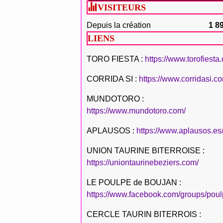
VISITEURS
Depuis la création
1 8
LIENS
TORO FIESTA :
https://www.torofiesta
CORRIDA SI :
https://www.corridasi.c
MUNDOTORO :
https://www.mundotoro.com/
APLAUSOS :
https://www.aplausos.es
UNION TAURINE BITERROISE :
https://uniontaurinebeziers.com/
LE POULPE de BOUJAN :
https://www.facebook.com/groups/poul
CERCLE TAURIN BITERROIS :