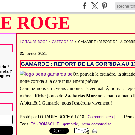
LO TAURE ROGE
>
CATEGORIES
>
GAMARDE : REPORT DE LA CORRID
25 février 2021
GAMARDE : REPORT DE LA CORRIDA AU 13
rida ?
rrida ?
On pouvait le craindre, la situat
Hugues
notre corrida à la date initialement prévue.
Comme nous en avions annoncé l'éventualité, nous la rep
même affiche (toros de
Zacharias Moreno
- mano a mano
A bientôt à Gamarde, nous l'espérons vivement !
Posté par LO TAURE ROGE à 17:18 -
Commentaires [
…
]
- Permal
Tags:
TAUROMACHIE
,
gamarde
,
pena gamardaise