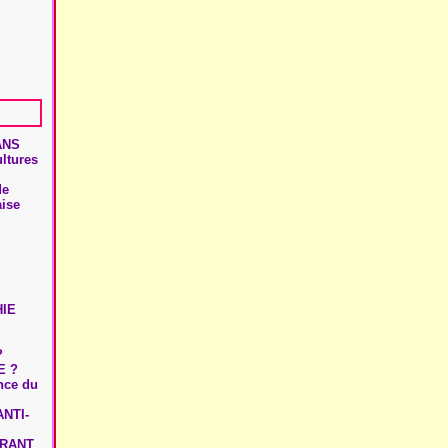
ANS
ultures
de
aise
HIE
?
E ?
ence du
NTI-
URANT