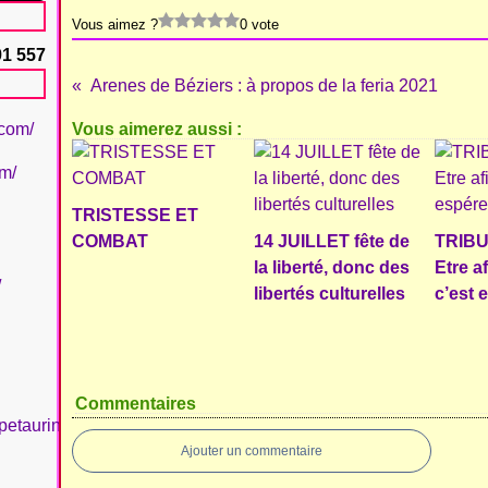
Vous aimez ?
0 vote
91 557
Arenes de Béziers : à propos de la feria 2021
.com/
Vous aimerez aussi :
om/
TRISTESSE ET
COMBAT
14 JUILLET fête de
TRIBU
la liberté, donc des
Etre a
/
libertés culturelles
c’est 
Commentaires
petaurinboujan/
Ajouter un commentaire