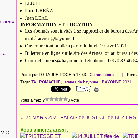
El JULI
Paco UREÑA
Juan LEAL
eziers/
INFORMATION ET LOCATION
Les abonnés sont invités à se rapprocher du bureau des Ar
mail à
arenes@bayonne.fr
Ouverture tout public à partir du lundi 19 avril 2021
Billetterie en ligne sur le site des Arènes
, ou au bureau des
es-
Courriel :
arenes@bayonne.fr
Téléphone : 0 970 82 46 64
Posté par LO TAURE ROGE à 17:53 -
Commentaires [
…
]
- Permal
Tags:
TAUROMACHIE
,
arenes de bayonne
,
BAYONNE 2021
Vous aimez ?
0 vote
Vous aimerez aussi :
VIC :