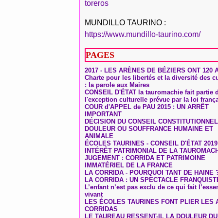
toreros
MUNDILLO TAURINO :
https://www.mundillo-taurino.com/
PAGES
2017 - LES ARÈNES DE BÉZIERS ONT 120 
Charte pour les libertés et la diversité des c
: la parole aux Maires
CONSEIL D'ÉTAT la tauromachie fait partie 
l'exception culturelle prévue par la loi franç
COUR d'APPEL de PAU 2015 : UN ARRÊT
IMPORTANT
DÉCISION DU CONSEIL CONSTITUTIONNEL
DOULEUR OU SOUFFRANCE HUMAINE ET
ANIMALE
ÉCOLES TAURINES - CONSEIL D'ÉTAT 2019
INTÉRÊT PATRIMONIAL DE LA TAUROMAC
JUGEMENT : CORRIDA ET PATRIMOINE
IMMATÉRIEL DE LA FRANCE
LA CORRIDA - POURQUOI TANT DE HAINE 
LA CORRIDA : UN SPECTACLE FRANQUIST
L’enfant n’est pas exclu de ce qui fait l’ess
vivant
LES ÉCOLES TAURINES FONT PLIER LES A
CORRIDAS
LE TAUREAU RESSENT-IL LA DOULEUR D