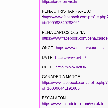
https://toros-en-vic.fr/
PENA CHRISTIAN PAREJO
:
https://www.facebook.com/profile.php
id=100083849288061
PENA CARLOS OLSINA :
https://www.facebook.com/pena.carlos
ONCT :
https://www.culturestaurines.c
UVTF :
https://www.uvtf.fr/
UCTF :
https://www.uctf.fr/
GANADERIA MARGÉ :
https://www.facebook.com/profile.php?
id=100066441191685
ESCALAFON :
https://www.mundotoro.com/escalafon-