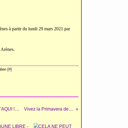
ènes à partir du lundi 29 mars 2021 par
 Arènes.
ien [
#
]
24 MARS 2021 PALAIS de JUSTICE de BÉZIERS "AQUI ! AQUI ! ES BESIERS !"
Vivez la Primavera de Valverde...