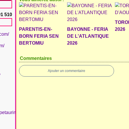
91 510
TORO
PARENTIS-EN-
BAYONNE - FERIA
2026
.com/
BORN FERIA SEN
DE L'ATLANTIQUE
BERTOMIU
2026
om/
Commentaires
Ajouter un commentaire
/
petaurinboujan/