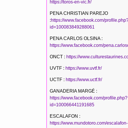
https://toros-en-vic.fr/
PENA CHRISTIAN PAREJO
:
https://www.facebook.com/profile.php
id=100083849288061
PENA CARLOS OLSINA :
https://www.facebook.com/pena.carlos
ONCT :
https://www.culturestaurines.c
UVTF :
https://www.uvtf.fr/
UCTF :
https://www.uctf.fr/
GANADERIA MARGÉ :
https://www.facebook.com/profile.php?
id=100066441191685
ESCALAFON :
https://www.mundotoro.com/escalafon-