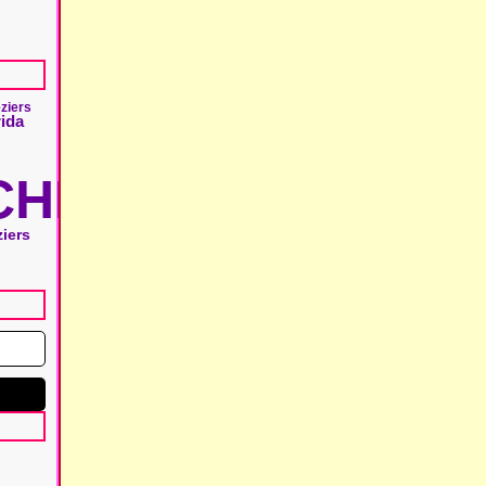
ziers
rida
HIE
iers