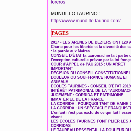
toreros
MUNDILLO TAURINO :
https://www.mundillo-taurino.com/
PAGES
2017 - LES ARÈNES DE BÉZIERS ONT 120 
Charte pour les libertés et la diversité des c
: la parole aux Maires
CONSEIL D'ÉTAT la tauromachie fait partie 
l'exception culturelle prévue par la loi franç
COUR d'APPEL de PAU 2015 : UN ARRÊT
IMPORTANT
DÉCISION DU CONSEIL CONSTITUTIONNEL
DOULEUR OU SOUFFRANCE HUMAINE ET
ANIMALE
ÉCOLES TAURINES - CONSEIL D'ÉTAT 2019
INTÉRÊT PATRIMONIAL DE LA TAUROMAC
JUGEMENT : CORRIDA ET PATRIMOINE
IMMATÉRIEL DE LA FRANCE
LA CORRIDA - POURQUOI TANT DE HAINE 
LA CORRIDA : UN SPECTACLE FRANQUIST
L’enfant n’est pas exclu de ce qui fait l’ess
vivant
LES ÉCOLES TAURINES FONT PLIER LES A
CORRIDAS
LE TAUREAU RESSENT-IL LA DOULEUR D