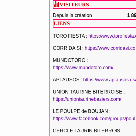
VISITEURS
Depuis la création
1 8
LIENS
TORO FIESTA :
https://www.torofiesta
CORRIDA SI :
https://www.corridasi.c
MUNDOTORO :
https://www.mundotoro.com/
APLAUSOS :
https://www.aplausos.es
UNION TAURINE BITERROISE :
https://uniontaurinebeziers.com/
LE POULPE de BOUJAN :
https://www.facebook.com/groups/poul
CERCLE TAURIN BITERROIS :