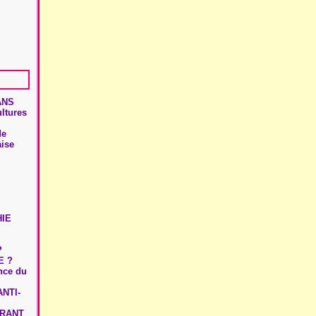
ANS
ultures
de
aise
HIE
?
E ?
ence du
NTI-
URANT