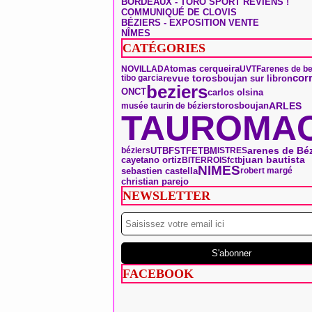
BORDEAUX - TORO SPORT REVIENS !
COMMUNIQUÉ DE CLOVIS
BÉZIERS - EXPOSITION VENTE
NÎMES
CATÉGORIES
tomas cerqueira
NOVILLADA
UVTF
arenes de be
cor
revue toros
boujan sur libron
tibo garcia
beziers
ONCT
carlos olsina
toros
boujan
ARLES
musée taurin de béziers
TAUROMAC
arenes de Béz
UTB
FSTF
ETBM
béziers
ISTRES
juan bautista
cayetano ortiz
BITERROIS
fctb
NIMES
sebastien castella
robert margé
christian parejo
NEWSLETTER
FACEBOOK