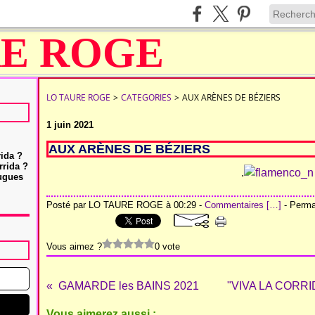
LO TAURE ROGE
>
CATEGORIES
>
AUX ARÈNES DE BÉZIERS
1 juin 2021
AUX ARÈNES DE BÉZIERS
rida ?
rrida ?
.
Hugues
Posté par LO TAURE ROGE à 00:29 -
Commentaires [
…
]
- Permal
Vous aimez ?
0 vote
GAMARDE les BAINS 2021
"VIVA LA CORRIDA
Vous aimerez aussi :