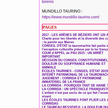
toreros
MUNDILLO TAURINO :
https://www.mundillo-taurino.com/
PAGES
2017 - LES ARÈNES DE BÉZIERS ONT 120 
Charte pour les libertés et la diversité des c
: la parole aux Maires
CONSEIL D'ÉTAT la tauromachie fait partie 
l'exception culturelle prévue par la loi franç
COUR d'APPEL de PAU 2015 : UN ARRÊT
IMPORTANT
DÉCISION DU CONSEIL CONSTITUTIONNEL
DOULEUR OU SOUFFRANCE HUMAINE ET
ANIMALE
ÉCOLES TAURINES - CONSEIL D'ÉTAT 2019
INTÉRÊT PATRIMONIAL DE LA TAUROMAC
JUGEMENT : CORRIDA ET PATRIMOINE
IMMATÉRIEL DE LA FRANCE
LA CORRIDA - POURQUOI TANT DE HAINE 
LA CORRIDA : UN SPECTACLE FRANQUIST
L’enfant n’est pas exclu de ce qui fait l’ess
vivant
LES ÉCOLES TAURINES FONT PLIER LES A
CORRIDAS
LE TAUREAU RESSENT-IL LA DOULEUR D