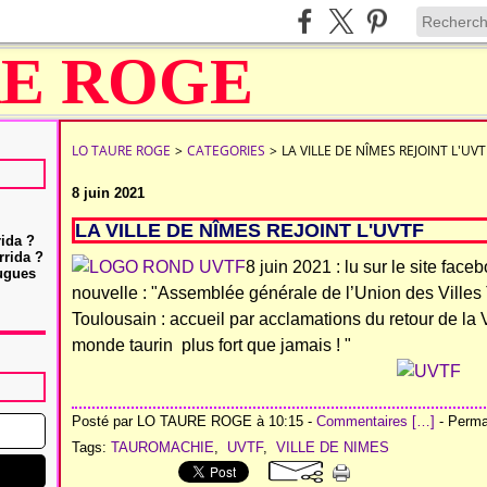
LO TAURE ROGE
>
CATEGORIES
>
LA VILLE DE NÎMES REJOINT L'UVT
8 juin 2021
LA VILLE DE NÎMES REJOINT L'UVTF
rida ?
rrida ?
8 juin 2021 : lu sur le site fac
Hugues
nouvelle : "
Assemblée générale de l’Union des Villes
Toulousain
: accueil par acclamations du retour de l
monde taurin plus fort que jamais ! "
Posté par LO TAURE ROGE à 10:15 -
Commentaires [
…
]
- Permal
Tags:
TAUROMACHIE
,
UVTF
,
VILLE DE NIMES