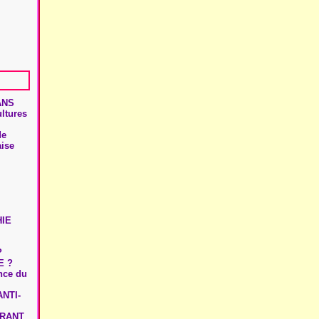
ANS
ultures
de
aise
HIE
?
E ?
ence du
NTI-
URANT