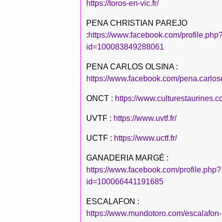
https://toros-en-vic.fr/
PENA CHRISTIAN PAREJO
:
https://www.facebook.com/profile.php
id=100083849288061
PENA CARLOS OLSINA :
https://www.facebook.com/pena.carlos
ONCT :
https://www.culturestaurines.c
UVTF :
https://www.uvtf.fr/
UCTF :
https://www.uctf.fr/
GANADERIA MARGÉ :
https://www.facebook.com/profile.php?
id=100066441191685
ESCALAFON :
https://www.mundotoro.com/escalafon-