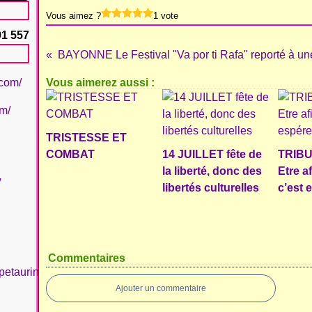
Vous aimez ?
1 vote
91 557
.com/
Vous aimerez aussi :
om/
TRISTESSE ET
COMBAT
14 JUILLET fête de
TRIBU
la liberté, donc des
Etre a
/
libertés culturelles
c’est 
Commentaires
petaurinboujan/
Ajouter un commentaire