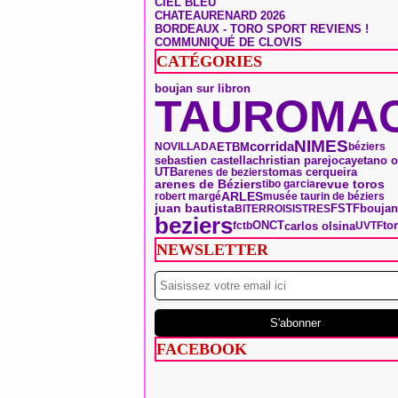
CIEL BLEU
CHATEAURENARD 2026
BORDEAUX - TORO SPORT REVIENS !
COMMUNIQUÉ DE CLOVIS
CATÉGORIES
boujan sur libron
TAUROMAC
NIMES
corrida
ETBM
NOVILLADA
béziers
sebastien castella
christian parejo
cayetano o
tomas cerqueira
UTB
arenes de beziers
arenes de Béziers
revue toros
tibo garcia
ARLES
robert margé
musée taurin de béziers
boujan
juan bautista
FSTF
BITERROIS
ISTRES
beziers
ONCT
to
carlos olsina
fctb
UVTF
NEWSLETTER
FACEBOOK