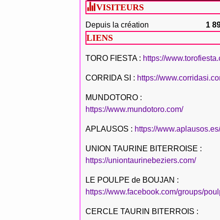
VISITEURS
Depuis la création
1 8
LIENS
TORO FIESTA :
https://www.torofiesta
CORRIDA SI :
https://www.corridasi.c
MUNDOTORO :
https://www.mundotoro.com/
APLAUSOS :
https://www.aplausos.es
UNION TAURINE BITERROISE :
https://uniontaurinebeziers.com/
LE POULPE de BOUJAN :
https://www.facebook.com/groups/poul
CERCLE TAURIN BITERROIS :