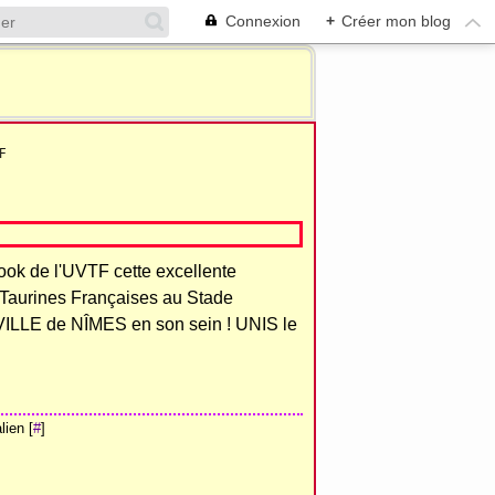
Connexion
+
Créer mon blog
F
ebook de l'UVTF cette excellente
 Taurines Françaises au Stade
a VILLE de NÎMES
en son sein ! UNIS le
ien [
#
]