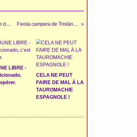
BAYONNE Le Festival "Va por ti Rafa" reporté à une date ultérieure...
Fiesta campera de Tristán Espigue
NE LIBRE -
ficionado,
CELA NE PEUT
espérer.
FAIRE DE MAL À LA
TAUROMACHIE
ESPAGNOLE !