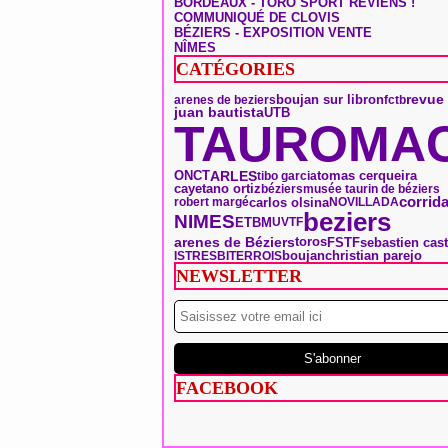
BORDEAUX - TORO SPORT REVIENS !
COMMUNIQUÉ DE CLOVIS
BÉZIERS - EXPOSITION VENTE
NÎMES
CATÉGORIES
boujan sur libron
revue
arenes de beziers
fctb
juan bautista
UTB
TAUROMAC
ONCT
ARLES
tomas cerqueira
tibo garcia
cayetano ortiz
béziers
musée taurin de béziers
corrid
carlos olsina
robert margé
NOVILLADA
beziers
NIMES
ETBM
UVTF
arenes de Béziers
toros
FSTF
sebastien cast
boujan
christian parejo
ISTRES
BITERROIS
NEWSLETTER
FACEBOOK