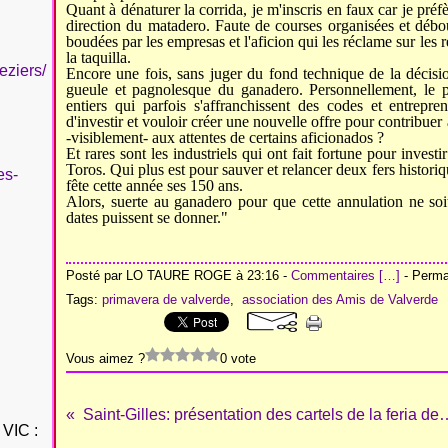
Quant à dénaturer la corrida, je m'inscris en faux car je préf
direction du matadero. Faute de courses organisées et déb
boudées par les empresas et l'aficion qui les réclame sur les
la taquilla.
eziers/
Encore une fois, sans juger du fond technique de la décisio
gueule et pagnolesque du ganadero. Personnellement, le 
entiers qui parfois s'affranchissent des codes et entre
d'investir et vouloir créer une nouvelle offre pour contribuer
-visiblement- aux attentes de certains aficionados ?
Et rares sont les industriels qui ont fait fortune pour invest
Toros. Qui plus est pour sauver et relancer deux fers histo
es-
fête cette année ses 150 ans.
Alors, suerte au ganadero pour que cette annulation ne soi
dates puissent se donner."
Posté par LO TAURE ROGE à 23:16 -
Commentaires [
…
]
- Permal
Tags:
primavera de valverde
,
association des Amis de Valverde
Vous aimez ?
0 vote
Saint-Gilles: présentation des cartels de la f
VIC :