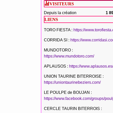
VISITEURS
Depuis la création
1 8
LIENS
TORO FIESTA :
https://www.torofiesta
CORRIDA SI :
https://www.corridasi.c
MUNDOTORO :
https://www.mundotoro.com/
APLAUSOS :
https://www.aplausos.es
UNION TAURINE BITERROISE :
https://uniontaurinebeziers.com/
LE POULPE de BOUJAN :
https://www.facebook.com/groups/poul
CERCLE TAURIN BITERROIS :