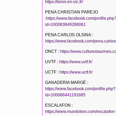
https://toros-en-vic.fr/
PENA CHRISTIAN PAREJO
:
https://www.facebook.com/profile.php
id=100083849288061
PENA CARLOS OLSINA :
https://www.facebook.com/pena.carlos
ONCT :
https://www.culturestaurines.c
UVTF :
https://www.uvtf.fr/
UCTF :
https://www.uctf.fr/
GANADERIA MARGÉ :
https://www.facebook.com/profile.php?
id=100066441191685
ESCALAFON :
https://www.mundotoro.com/escalafon-