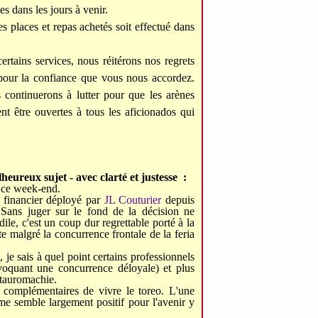
 dans les jours à venir.
places et repas achetés soit effectué dans
ns services, nous réitérons nos regrets
 pour la confiance que vous nous accordez.
ontinuerons à lutter pour que les arènes
nt être ouvertes à tous les aficionados qui
lheureux sujet -
avec clarté et justesse :
 ce week-end.
t financier déployé par
JL Couturier
depuis
Sans juger sur le fond de la décision ne
dile, c'est un coup dur regrettable porté à la
te malgré la concurrence frontale de la feria
je sais à quel point certains professionnels
nvoquant une concurrence déloyale) et plus
 tauromachie.
 complémentaires de vivre le toreo. L'une
 me semble largement positif pour l'avenir y