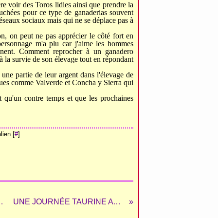
ère voir des Toros lidies ainsi que prendre la
ouchées pour ce type de ganaderias souvent
 réseaux sociaux mais qui ne se déplace pas à
n, on peut ne pas apprécier le côté fort en
personnage m'a plu car j'aime les hommes
prennent. Comment reprocher à un ganadero
 à la survie de son élevage tout en répondant
ir une partie de leur argent dans l'élevage de
riques comme Valverde et Concha y Sierra qui
t qu'un contre temps et que les prochaines
ien [
#
]
eria de la pêche et de l'abricot 2021
UNE JOURNÉE TAURINE AVEC TIBO GARCIA