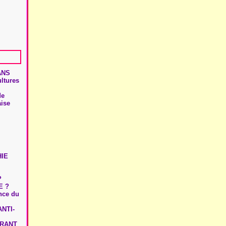
ANS
ultures
de
aise
HIE
?
E ?
ence du
NTI-
URANT