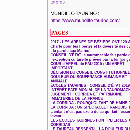
toreros
MUNDILLO TAURINO :
https://www.mundillo-taurino.com/
PAGES
2017 - LES ARÈNES DE BÉZIERS ONT 120 
Charte pour les libertés et la diversité des c
: la parole aux Maires
CONSEIL D'ÉTAT la tauromachie fait partie 
l'exception culturelle prévue par la loi franç
COUR d'APPEL de PAU 2015 : UN ARRÊT
IMPORTANT
DÉCISION DU CONSEIL CONSTITUTIONNEL
DOULEUR OU SOUFFRANCE HUMAINE ET
ANIMALE
ÉCOLES TAURINES - CONSEIL D'ÉTAT 2019
INTÉRÊT PATRIMONIAL DE LA TAUROMAC
JUGEMENT : CORRIDA ET PATRIMOINE
IMMATÉRIEL DE LA FRANCE
LA CORRIDA - POURQUOI TANT DE HAINE 
LA CORRIDA : UN SPECTACLE FRANQUIST
L’enfant n’est pas exclu de ce qui fait l’ess
vivant
LES ÉCOLES TAURINES FONT PLIER LES A
CORRIDAS
LE TAUREAU RESSENT-IL LA DOULEUR D