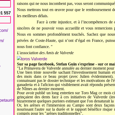
raisons qui ne nous incombent pas, vous seront communiquées
Nous mettrons tout en œuvre pour que le remboursement des 
91 557
les meilleurs délais.
Face à cette injustice, et à l’incompétences de certai
sincères de ne pouvoir vous accueillir et vous remercions
.com/
Nous en sommes profondément touchés. Sachez que nous c
privées de Coste-Haute, qui n’ont d’égal en France, puisse
om/
nous font confiance. "
L'association des Amis de Valverde
S
ur sa page facebook,
Stefan Guin s'exprime
- sur ce ma
/
"La Primavera de Valverde annulée au dernier moment pour
Une bien triste nouvelle sachant l'investissement humain e
des mois dans ce beau projet (avec Julien évidemment). 
connaissant pas le dossier technique et les motivations de l'é
ganaderia et à l'aficion qui visiblement avait répondu présen
de Nîmes au dernier moment.
Pour avoir publié un long entretien sur Toro Mag ce mois ci, 
grinçaient des dents face à ces initiatives de Valverde (i
petaurinboujan/
bizarrement quelques puristes estimant que l'on denaturait la
Or, les arènes et l'immersion au Campo sont deux façons
nourissant l'autre sur la durée et le rapport bénéfice risque
compris pour les "arènes traditionnelles".