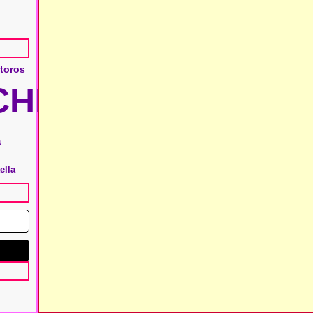
 toros
HIE
a
ella