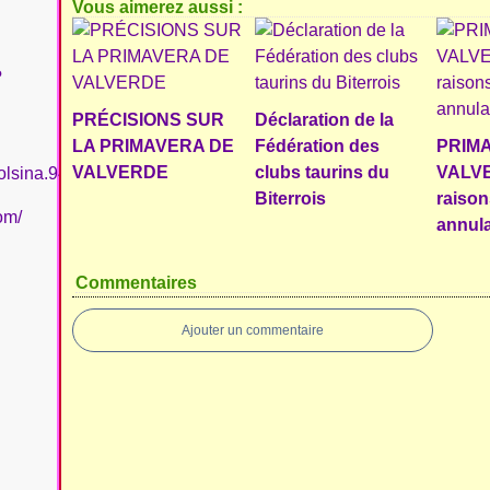
Vous aimerez aussi :
?
PRÉCISIONS SUR
Déclaration de la
LA PRIMAVERA DE
Fédération des
PRIM
VALVERDE
clubs taurins du
VALVE
olsina.94
Biterrois
raison
om/
annula
Commentaires
Ajouter un commentaire