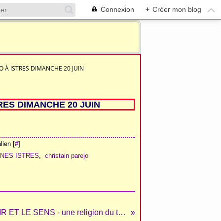
Connexion
+
Créer mon blog
O À ISTRES DIMANCHE 20 JUIN
RES DIMANCHE 20 JUIN
ien [
#
]
NES ISTRES
,
christain parejo
"LA CHAIR ET LE SENS - une religion du taureau" au Musée taurin de Béziers