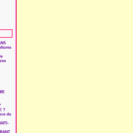
ANS
ultures
de
aise
HIE
?
E ?
ence du
NTI-
URANT