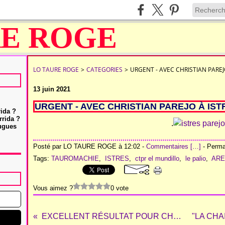
LO TAURE ROGE
>
CATEGORIES
>
URGENT - AVEC CHRISTIAN PAREJ
13 juin 2021
URGENT - AVEC CHRISTIAN PAREJO À IST
rida ?
rrida ?
.
Hugues
Posté par LO TAURE ROGE à 12:02 -
Commentaires [
…
]
- Permal
Tags:
TAUROMACHIE
,
ISTRES
,
ctpr el mundillo
,
le palio
,
ARE
Vous aimez ?
0 vote
EXCELLENT RÉSULTAT POUR CHRISTIAN PAREJO À CAZORLA