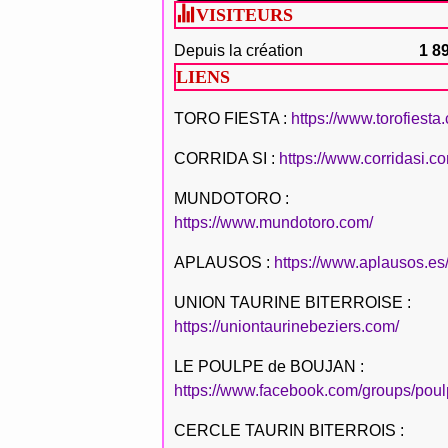
VISITEURS
Depuis la création
1 8
LIENS
TORO FIESTA :
https://www.torofiesta
CORRIDA SI :
https://www.corridasi.c
MUNDOTORO :
https://www.mundotoro.com/
APLAUSOS :
https://www.aplausos.es
UNION TAURINE BITERROISE :
https://uniontaurinebeziers.com/
LE POULPE de BOUJAN :
https://www.facebook.com/groups/poul
CERCLE TAURIN BITERROIS :