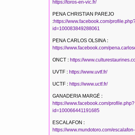
https://toros-en-vic.fr/
PENA CHRISTIAN PAREJO
:
https://www.facebook.com/profile.php
id=100083849288061
PENA CARLOS OLSINA :
https://www.facebook.com/pena.carlos
ONCT :
https://www.culturestaurines.c
UVTF :
https://www.uvtf.fr/
UCTF :
https://www.uctf.fr/
GANADERIA MARGÉ :
https://www.facebook.com/profile.php?
id=100066441191685
ESCALAFON :
https://www.mundotoro.com/escalafon-