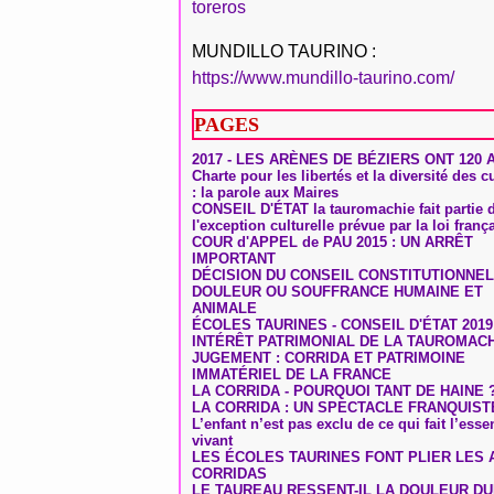
toreros
MUNDILLO TAURINO :
https://www.mundillo-taurino.com/
PAGES
2017 - LES ARÈNES DE BÉZIERS ONT 120 
Charte pour les libertés et la diversité des c
: la parole aux Maires
CONSEIL D'ÉTAT la tauromachie fait partie 
l'exception culturelle prévue par la loi franç
COUR d'APPEL de PAU 2015 : UN ARRÊT
IMPORTANT
DÉCISION DU CONSEIL CONSTITUTIONNEL
DOULEUR OU SOUFFRANCE HUMAINE ET
ANIMALE
ÉCOLES TAURINES - CONSEIL D'ÉTAT 2019
INTÉRÊT PATRIMONIAL DE LA TAUROMAC
JUGEMENT : CORRIDA ET PATRIMOINE
IMMATÉRIEL DE LA FRANCE
LA CORRIDA - POURQUOI TANT DE HAINE 
LA CORRIDA : UN SPECTACLE FRANQUIST
L’enfant n’est pas exclu de ce qui fait l’ess
vivant
LES ÉCOLES TAURINES FONT PLIER LES A
CORRIDAS
LE TAUREAU RESSENT-IL LA DOULEUR D