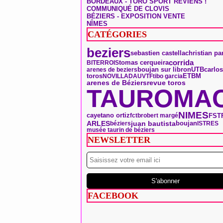
BORDEAUX - TORO SPORT REVIENS !
COMMUNIQUÉ DE CLOVIS
BÉZIERS - EXPOSITION VENTE
NÎMES
CATÉGORIES
beziers
sebastien castella
christian pa
tomas cerqueira
corrida
BITERROIS
boujan sur libron
UTB
carlos
arenes de beziers
toros
ETBM
NOVILLADA
UVTF
tibo garcia
arenes de Béziers
revue toros
TAUROMAC
NIMES
FST
cayetano ortiz
fctb
robert margé
ARLES
boujan
juan bautista
béziers
ISTRES
musée taurin de béziers
NEWSLETTER
FACEBOOK