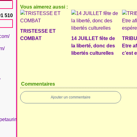
Vous aimerez aussi :
91 510
TRISTESSE ET
.com/
COMBAT
14 JUILLET fête de
TRIBU
la liberté, donc des
Etre a
om/
libertés culturelles
c’est 
/
Commentaires
Ajouter un commentaire
petaurinboujan/