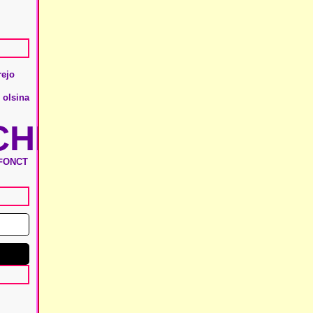
rejo
 olsina
HIE
ONCT
F