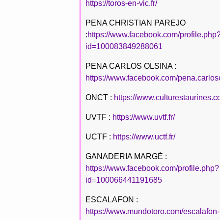
https://toros-en-vic.fr/
PENA CHRISTIAN PAREJO
:
https://www.facebook.com/profile.php
id=100083849288061
PENA CARLOS OLSINA :
https://www.facebook.com/pena.carlos
ONCT :
https://www.culturestaurines.c
UVTF :
https://www.uvtf.fr/
UCTF :
https://www.uctf.fr/
GANADERIA MARGÉ :
https://www.facebook.com/profile.php?
id=100066441191685
ESCALAFON :
https://www.mundotoro.com/escalafon-