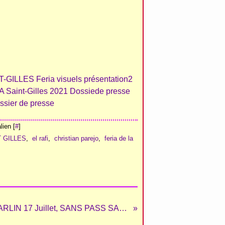
ien [
#
]
 GILLES
,
el rafi
,
christian parejo
,
feria de la
GARLIN 17 Juillet, SANS PASS SANITAIRE !