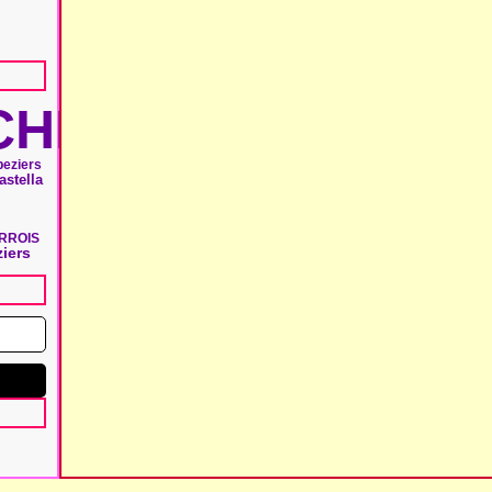
HIE
beziers
astella
RROIS
iers