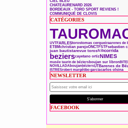
CIEL BLEU
CHATEAURENARD 2026
BORDEAUX - TORO SPORT REVIENS !
COMMUNIQUÉ DE CLOVIS
CATÉGORIES
TAUROMAC
ARLES
toros
tomas cerqueira
UVTF
arenes de 
ONCT
ETBM
christian parejo
FSTF
sebastien c
corrida
juan bautista
revue toros
fctb
beziers
NIMES
cayetano ortiz
boujan sur libron
musée taurin de béziers
BITE
boujan
arenes de Béz
UTB
NOVILLADA
béziers
carlos olsina
ISTRES
robert margé
tibo garcia
NEWSLETTER
FACEBOOK