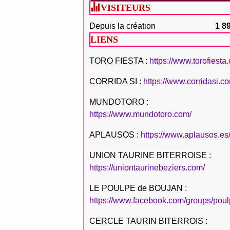
VISITEURS
Depuis la création
1 8
LIENS
TORO FIESTA :
https://www.torofiesta
CORRIDA SI :
https://www.corridasi.c
MUNDOTORO :
https://www.mundotoro.com/
APLAUSOS :
https://www.aplausos.es
UNION TAURINE BITERROISE :
https://uniontaurinebeziers.com/
LE POULPE de BOUJAN :
https://www.facebook.com/groups/poul
CERCLE TAURIN BITERROIS :