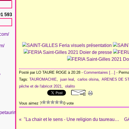
91 593
.com/
om/
Posté par LO TAURE ROGE à 20:28 -
Commentaires [
…
]
- Permal
/
Tags:
TAUROMACHIE
,
juan leal
,
carlos olsina
,
ARENES DE ST
pêche et de l'abricot 2021
,
olalito
Vous aimez ?
0 vote
petaurinboujan/
"La chair et le sens - Une religion du taureau" à Béziers