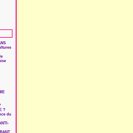
ANS
ultures
de
aise
HIE
?
E ?
ence du
NTI-
URANT