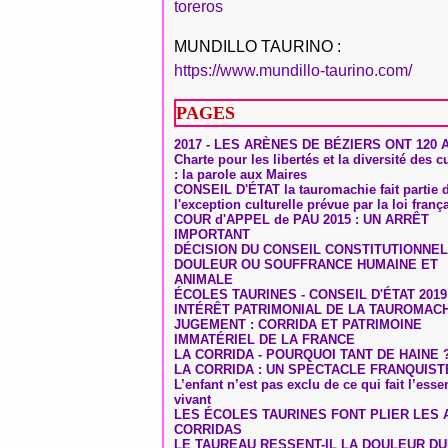
toreros
MUNDILLO TAURINO :
https://www.mundillo-taurino.com/
PAGES
2017 - LES ARÈNES DE BÉZIERS ONT 120 
Charte pour les libertés et la diversité des c
: la parole aux Maires
CONSEIL D'ÉTAT la tauromachie fait partie 
l'exception culturelle prévue par la loi franç
COUR d'APPEL de PAU 2015 : UN ARRÊT
IMPORTANT
DÉCISION DU CONSEIL CONSTITUTIONNEL
DOULEUR OU SOUFFRANCE HUMAINE ET
ANIMALE
ÉCOLES TAURINES - CONSEIL D'ÉTAT 2019
INTÉRÊT PATRIMONIAL DE LA TAUROMAC
JUGEMENT : CORRIDA ET PATRIMOINE
IMMATÉRIEL DE LA FRANCE
LA CORRIDA - POURQUOI TANT DE HAINE 
LA CORRIDA : UN SPECTACLE FRANQUIST
L’enfant n’est pas exclu de ce qui fait l’ess
vivant
LES ÉCOLES TAURINES FONT PLIER LES A
CORRIDAS
LE TAUREAU RESSENT-IL LA DOULEUR D